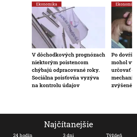
Ekonomika
Ekonomika
V dôchodkových prognózach
Po dovŕše
niektorým poistencom
mohol vý
chýbajú odpracované roky.
určovať o
Sociálna poisťovňa vyzýva
mechanizm
na kontrolu údajov
zvýšené v
Najčítanejšie
24 hodín
3 dni
Týždeň