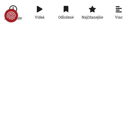
úrad ani Sociálna poisťovňa im
informácie nedajú
5. 8. 2026, 19:08:24
Viac
Videá
Odložené
Najčítanejšie
Po minúte
Ekonomika
Na Slovensku zarastá 300-tisíc
hektárov pôdy. Farmárom by mohla
pomôcť zvládnuť sucho či vrátiť do
krajiny zdroje pitnej vody
5. 8. 2026, 15:04:57
Ekonomika
Štyri z desiatich slovenských
domácností nemajú žiadnu finančnú
rezervu, vyplýva z prieskumu
5. 8. 2026, 6:00:00
Ekonomika
Počet falošných PN sa znižuje: Nový
systém Sociálnej poisťovni ušetril
desiatky miliónov eur
4. 8. 2026, 19:11:30