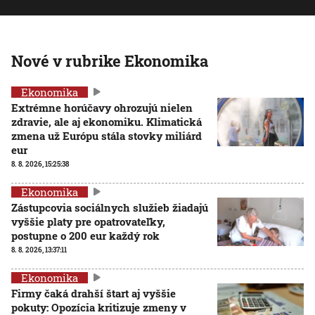
Nové v rubrike Ekonomika
Ekonomika
Extrémne horúčavy ohrozujú nielen
zdravie, ale aj ekonomiku. Klimatická
zmena už Európu stála stovky miliárd
eur
8. 8. 2026, 15:25:38
Ekonomika
Zástupcovia sociálnych služieb žiadajú
vyššie platy pre opatrovateľky,
postupne o 200 eur každý rok
8. 8. 2026, 13:37:11
Ekonomika
Firmy čaká drahší štart aj vyššie
pokuty: Opozícia kritizuje zmeny v