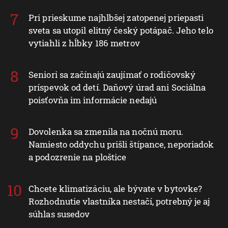
Pri prieskume najhlbšej zatopenej priepasti
sveta sa utopil elitný český potápač. Jeho telo
vytiahli z hĺbky 186 metrov
Seniori sa začínajú zaujímať o rodičovský
príspevok od detí. Daňový úrad ani Sociálna
poisťovňa im informácie nedajú
Dovolenka sa zmenila na nočnú moru.
Namiesto oddychu prišli štípance, neporiadok
a podozrenie na ploštice
Chcete klimatizáciu, ale bývate v bytovke?
Rozhodnutie vlastníka nestačí, potrebný je aj
súhlas susedov