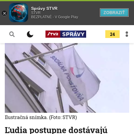
Správy STVR
ZOBRAZIŤ
STVR
BEZPLATNÉ - V Google Play
24
Ilustračná snímka.
(Foto: STVR)
Ľudia postupne dostávajú