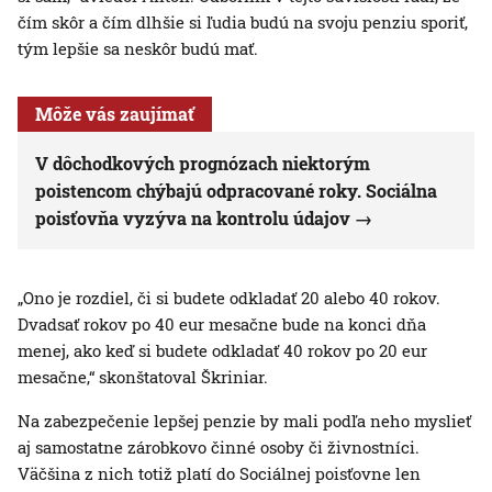
čím skôr a čím dlhšie si ľudia budú na svoju penziu sporiť,
tým lepšie sa neskôr budú mať.
Môže vás zaujímať
V dôchodkových prognózach niektorým
poistencom chýbajú odpracované roky. Sociálna
poisťovňa vyzýva na kontrolu údajov
„Ono je rozdiel, či si budete odkladať 20 alebo 40 rokov.
Dvadsať rokov po 40 eur mesačne bude na konci dňa
menej, ako keď si budete odkladať 40 rokov po 20 eur
mesačne,“ skonštatoval Škriniar.
Na zabezpečenie lepšej penzie by mali podľa neho myslieť
aj samostatne zárobkovo činné osoby či živnostníci.
Väčšina z nich totiž platí do Sociálnej poisťovne len