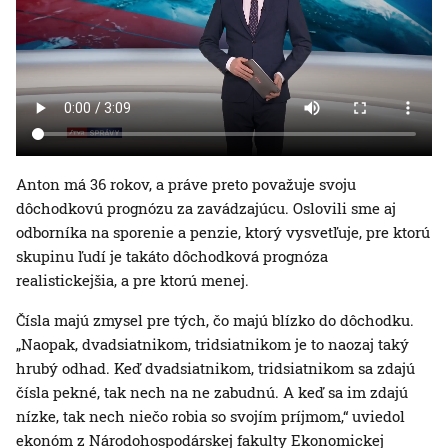
Anton má 36 rokov, a práve preto považuje svoju
dôchodkovú prognózu za zavádzajúcu. Oslovili sme aj
odborníka na sporenie a penzie, ktorý vysvetľuje, pre ktorú
skupinu ľudí je takáto dôchodková prognóza
realistickejšia, a pre ktorú menej.
Čísla majú zmysel pre tých, čo majú blízko do dôchodku.
„Naopak, dvadsiatnikom, tridsiatnikom je to naozaj taký
hrubý odhad. Keď dvadsiatnikom, tridsiatnikom sa zdajú
čísla pekné, tak nech na ne zabudnú. A keď sa im zdajú
nízke, tak nech niečo robia so svojím príjmom,“ uviedol
ekonóm z Národohospodárskej fakulty Ekonomickej