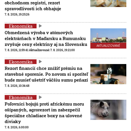
obchodnom registri, rezort
spravodlivosti ich obhajuje
7. 8. 2026, 19:25:26
Ekonomika
Obmedzená výroba v atómových
elektrárňach v Maďarsku a Rumunsku
zvyšuje ceny elektriny aj na Slovensku
AKTUALIZOVANÉ
7. 8. 2026, 11:59:41
Aktualizované:
7. 8. 2026, 19:21:00
Ekonomika
Rezort financií chce znížiť prémiu na
stavebné sporenie. Po novom si sporiteľ
bude musieť ušetriť väčšiu sumu peňazí
7. 8. 2026, 10:34:48
Ekonomika
Poľovníci bojujú proti africkému moru
ošípaných, agrorezort im zabezpečil
špeciálne chladiace boxy na ulovené
diviaky
7. 8. 2026, 6:00:00