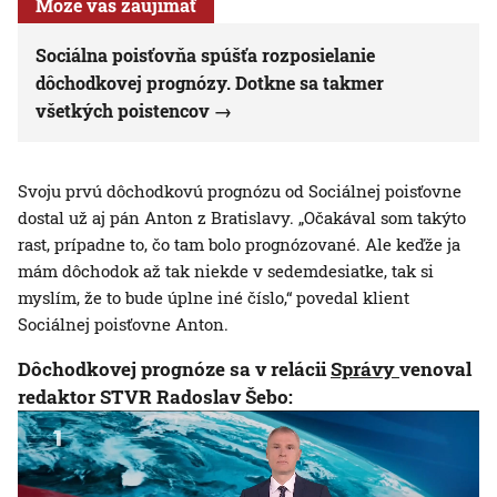
Môže vás zaujímať
Sociálna poisťovňa spúšťa rozposielanie
dôchodkovej prognózy. Dotkne sa takmer
všetkých poistencov
Svoju prvú dôchodkovú prognózu od Sociálnej poisťovne
dostal už aj pán Anton z Bratislavy. „Očakával som takýto
rast, prípadne to, čo tam bolo prognózované. Ale keďže ja
mám dôchodok až tak niekde v sedemdesiatke, tak si
myslím, že to bude úplne iné číslo,“ povedal klient
Sociálnej poisťovne Anton.
Dôchodkovej prognóze sa v relácii
Správy
venoval
redaktor STVR Radoslav Šebo: