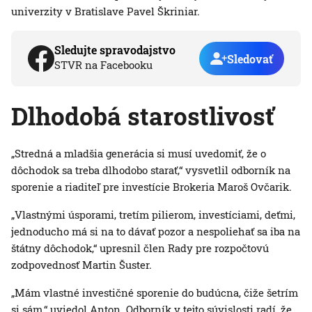
univerzity v Bratislave Pavel Škriniar.
Sledujte spravodajstvo
Sledovať
STVR na Facebooku
Dlhodobá starostlivosť
„Stredná a mladšia generácia si musí uvedomiť, že o
dôchodok sa treba dlhodobo starať,“ vysvetlil odborník na
sporenie a riaditeľ pre investície Brokeria Maroš Ovčarik.
„Vlastnými úsporami, tretím pilierom, investíciami, deťmi,
jednoducho má si na to dávať pozor a nespoliehať sa iba na
štátny dôchodok,“ upresnil člen Rady pre rozpočtovú
zodpovednosť Martin Šuster.
„Mám vlastné investičné sporenie do budúcna, čiže šetrím
si sám,“ uviedol Anton. Odborník v tejto súvislosti radí, že