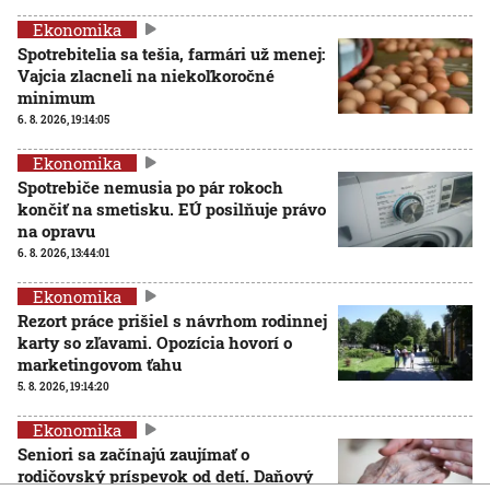
Ekonomika
Spotrebitelia sa tešia, farmári už menej:
Vajcia zlacneli na niekoľkoročné
minimum
6. 8. 2026, 19:14:05
Ekonomika
Spotrebiče nemusia po pár rokoch
končiť na smetisku. EÚ posilňuje právo
na opravu
6. 8. 2026, 13:44:01
Ekonomika
Rezort práce prišiel s návrhom rodinnej
karty so zľavami. Opozícia hovorí o
marketingovom ťahu
5. 8. 2026, 19:14:20
Ekonomika
Seniori sa začínajú zaujímať o
rodičovský príspevok od detí. Daňový