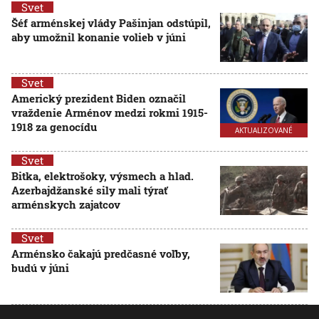
Svet
Šéf arménskej vlády Pašinjan odstúpil,
aby umožnil konanie volieb v júni
Svet
Americký prezident Biden označil
vraždenie Arménov medzi rokmi 1915-
1918 za genocídu
AKTUALIZOVANÉ
Svet
Bitka, elektrošoky, výsmech a hlad.
Azerbajdžanské sily mali týrať
arménskych zajatcov
Svet
Arménsko čakajú predčasné voľby,
budú v júni