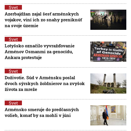
Svet
Azerbajdžan zajal šesť arménskych
vojakov, viní ich zo snahy preniknúť
na svoje územie
Svet
Lotyšsko označilo vyvražďovanie
Arménov Osmanmi za genocídu,
Ankara protestuje
Svet
Doživotie. Súd v Arménsku poslal
dvoch sýrskych žoldnierov na zvyšok
života za mreže
Svet
Arménsko smeruje do predčasných
volieb, konať by sa mohli v júni