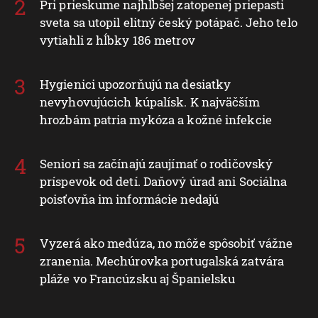
Pri prieskume najhlbšej zatopenej priepasti
sveta sa utopil elitný český potápač. Jeho telo
vytiahli z hĺbky 186 metrov
Hygienici upozorňujú na desiatky
nevyhovujúcich kúpalísk. K najväčším
hrozbám patria mykóza a kožné infekcie
Seniori sa začínajú zaujímať o rodičovský
príspevok od detí. Daňový úrad ani Sociálna
poisťovňa im informácie nedajú
Vyzerá ako medúza, no môže spôsobiť vážne
zranenia. Mechúrovka portugalská zatvára
pláže vo Francúzsku aj Španielsku