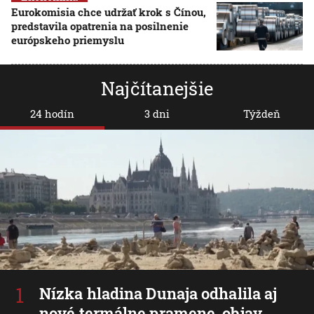
Eurokomisia chce udržať krok s Čínou,
predstavila opatrenia na posilnenie
európskeho priemyslu
Najčítanejšie
24 hodín
3 dni
Týždeň
Nízka hladina Dunaja odhalila aj
nové termálne pramene, objav