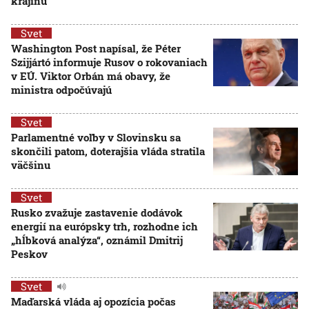
krajinu
Svet
Washington Post napísal, že Péter
Szijjártó informuje Rusov o rokovaniach
v EÚ. Viktor Orbán má obavy, že
ministra odpočúvajú
Svet
Parlamentné voľby v Slovinsku sa
skončili patom, doterajšia vláda stratila
väčšinu
Svet
Rusko zvažuje zastavenie dodávok
energií na európsky trh, rozhodne ich
„hĺbková analýza“, oznámil Dmitrij
Peskov
Svet
Maďarská vláda aj opozícia počas