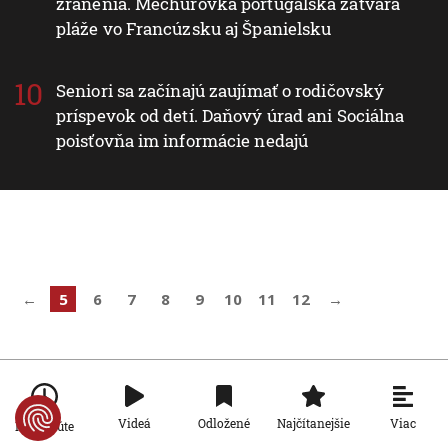
zranenia. Mechúrovka portugalská zatvára
pláže vo Francúzsku aj Španielsku
Seniori sa začínajú zaujímať o rodičovský
príspevok od detí. Daňový úrad ani Sociálna
poisťovňa im informácie nedajú
←
5
6
7
8
9
10
11
12
→
Viac
Videá
Odložené
Najčítanejšie
Po minúte