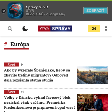
Správy STVR
ZOBRAZIŤ
STVR
BEZPLATNÉ - V Google Play
24
Európa
Svet
Ako by vyzeralo Španielsko, keby sa
zbavilo tretiny migrantov? Odpoveď
dala rozsiahla štátna štúdia
Svet
Voľby v Dánsku vyhral ľavicový blok,
nezískal však väčšinu. Premiérka
Frederiksenová je pripravená opäť viesť