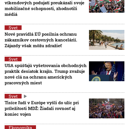
víkendových podujatí preukázali svoje
mobilizačné schopnosti, zhodnotili
médiá
Svet
Nové pravidlá EÚ posilnia ochranu
zákazníkov cestovných kancelárií.
Zájazdy však môžu zdražieť
Svet
USA spúšťajú vyšetrovania obchodných
praktík desiatok krajín. Trump zvažuje
nové clá na ochranu amerických
pracovných miest
Svet
Tisíce ľudí v Európe vyšli do ulíc pri
príležitosti MDŽ: Žiadali rovnosť aj
koniec vojen
Ekonomika