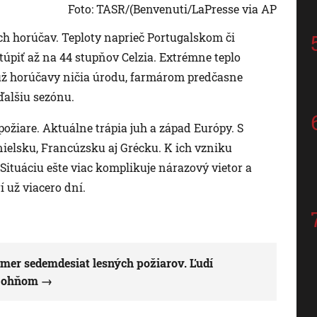
Foto: TASR/(Benvenuti/LaPresse via AP
ch horúčav. Teploty naprieč Portugalskom či
úpiť až na 44 stupňov Celzia. Extrémne teplo
 už horúčavy ničia úrodu, farmárom predčasne
ďalšiu sezónu.
ožiare. Aktuálne trápia juh a západ Európy. S
nielsku, Francúzsku aj Grécku. K ich vzniku
Situáciu ešte viac komplikuje nárazový vietor a
 už viacero dní.
mer sedemdesiat lesných požiarov. Ľudí
s ohňom