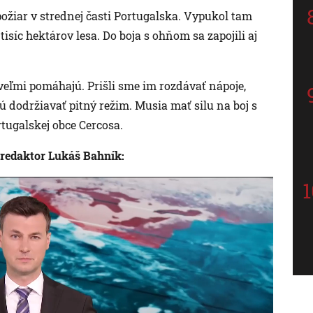
požiar v strednej časti Portugalska. Vypukol tam
tisíc hektárov lesa. Do boja s ohňom sa zapojili aj
eľmi pomáhajú. Prišli sme im rozdávať nápoje,
ú dodržiavať pitný režim. Musia mať silu na boj s
tugalskej obce Cercosa.
redaktor Lukáš Bahník: