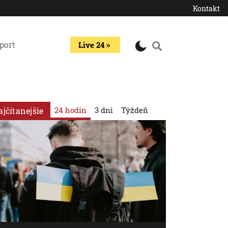
Kontakt
port
Live 24
24 hodín
3 dni
Týždeň
ajčítanejšie