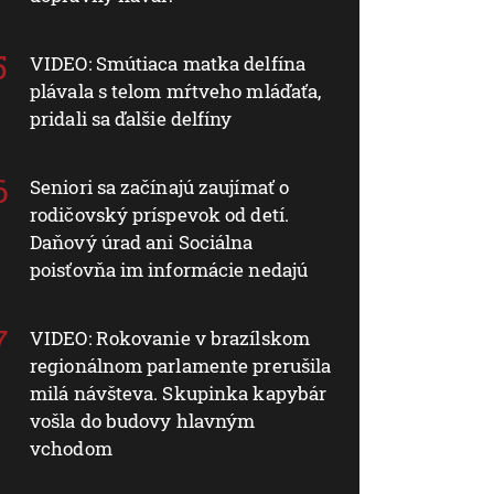
VIDEO: Smútiaca matka delfína
plávala s telom mŕtveho mláďaťa,
pridali sa ďalšie delfíny
Seniori sa začínajú zaujímať o
rodičovský príspevok od detí.
Daňový úrad ani Sociálna
poisťovňa im informácie nedajú
VIDEO: Rokovanie v brazílskom
regionálnom parlamente prerušila
milá návšteva. Skupinka kapybár
vošla do budovy hlavným
vchodom