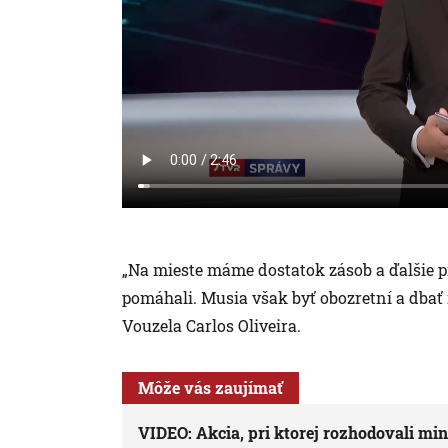
„Na mieste máme dostatok zásob a ďalšie p
pomáhali. Musia však byť obozretní a dbať n
Vouzela Carlos Oliveira.
Môže vás zaujímať
VIDEO: Akcia, pri ktorej rozhodovali minú