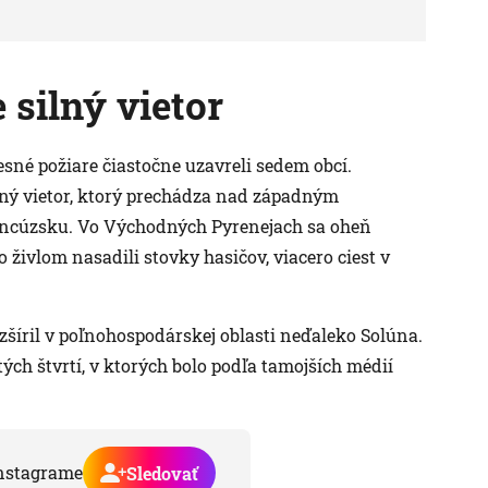
silný vietor
sné požiare čiastočne uzavreli sedem obcí.
ilný vietor, ktorý prechádza nad západným
rancúzsku. Vo Východných Pyrenejach sa oheň
so živlom nasadili stovky hasičov, viacero ciest v
ozšíril v poľnohospodárskej oblasti neďaleko Solúna.
ch štvrtí, v ktorých bolo podľa tamojších médií
nstagrame
Sledovať