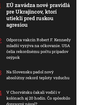
EÚ zavádza nové pravidlá
pre Ukrajincov, ktorí
utiekli pred ruskou
agresiou
Odporca vakcín Robert F. Kennedy
mladší vyzýva na očkovanie. USA
čelia rekordnému počtu prípadov
osýpok
Na Slovensku padol nový
absolútny rekord teploty vzduchu
V Chorvátsku čakali vodiči v
kolónach aj 20 hodín. Čo spôsobilo
dopravný nával?