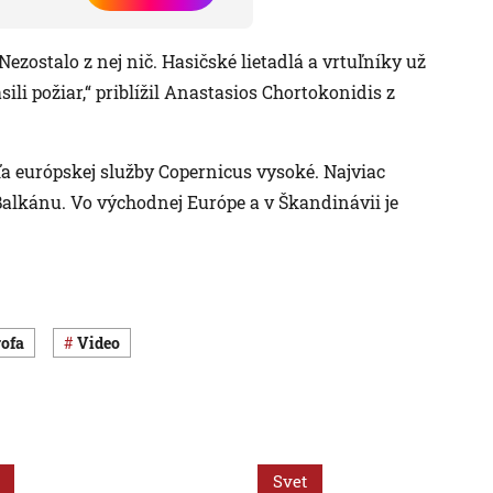
ezostalo z nej nič. Hasičské lietadlá a vrtuľníky už
ili požiar,“ priblížil Anastasios Chortokonidis z
ľa európskej služby Copernicus vysoké. Najviac
Balkánu. Vo východnej Európe a v Škandinávii je
rofa
Video
Svet