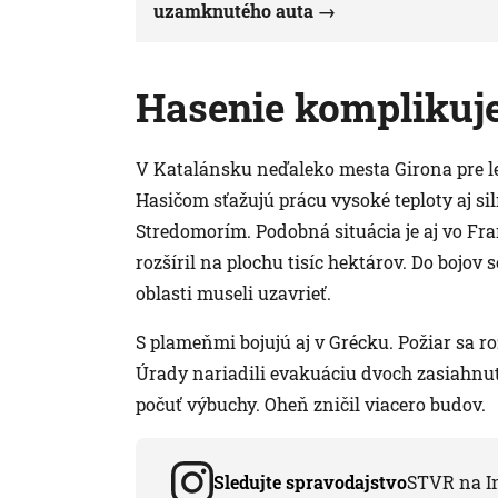
uzamknutého auta
Hasenie komplikuje 
V Katalánsku neďaleko mesta Girona pre le
Hasičom sťažujú prácu vysoké teploty aj s
Stredomorím. Podobná situácia je aj vo F
rozšíril na plochu tisíc hektárov. Do bojov 
oblasti museli uzavrieť.
S plameňmi bojujú aj v Grécku. Požiar sa r
Úrady nariadili evakuáciu dvoch zasiahnutý
počuť výbuchy. Oheň zničil viacero budov.
Sledujte spravodajstvo
STVR na I