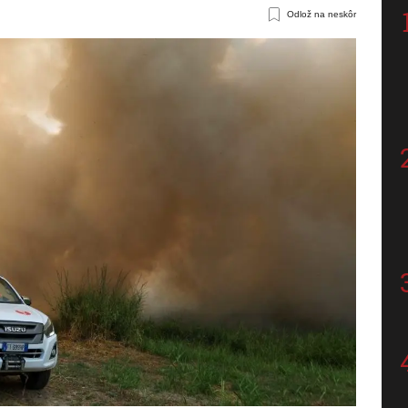
Odlož na neskôr