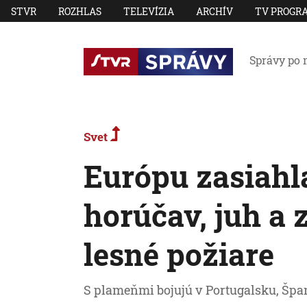
STVR
ROZHLAS
TELEVÍZIA
ARCHÍV
TV PROGR
Správy po 
Svet
Európu zasiahla
horúčav, juh a 
lesné požiare
S plameňmi bojujú v Portugalsku, Špan