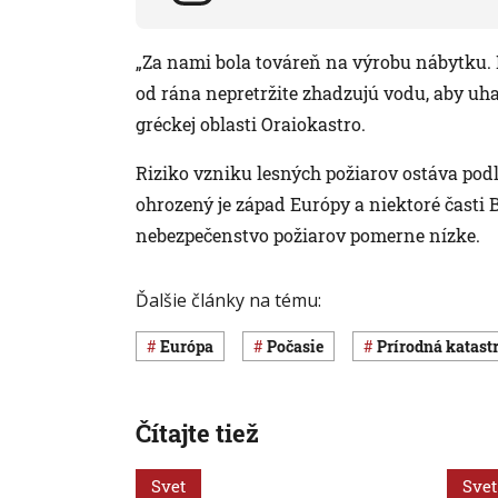
„Za nami bola továreň na výrobu nábytku. N
od rána nepretržite zhadzujú vodu, aby uhas
gréckej oblasti Oraiokastro.
Riziko vzniku lesných požiarov ostáva pod
ohrozený je západ Európy a niektoré časti 
nebezpečenstvo požiarov pomerne nízke.
Ďalšie články na tému:
Európa
Počasie
Prírodná katast
Čítajte tiež
Svet
Svet