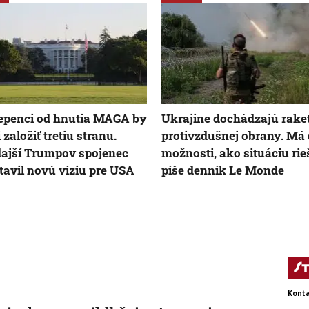
epenci od hnutia MAGA by
Ukrajine dochádzajú rake
 založiť tretiu stranu.
protivzdušnej obrany. Má
ajší Trumpov spojenec
možnosti, ako situáciu rieš
tavil novú víziu pre USA
píše denník Le Monde
Konta