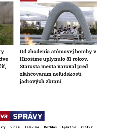
ty
Od zhodenia atómovej bomby v
Dron s výbu
 dve
Hirošime uplynulo 81 rokov.
našli na let
iť,
Starosta mesta varoval pred
novú úroveň
zľahčovaním neľudskosti
tvrdí nemec
jadrových zbraní
kty
Videá
Televízia
Rozhlas
Aplikácie
O STVR