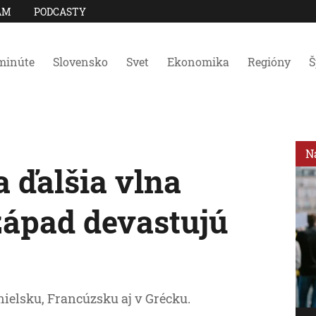
AM
PODCASTY
minúte
Slovensko
Svet
Ekonomika
Regióny
Š
N
 ďalšia vlna
západ devastujú
ielsku, Francúzsku aj v Grécku.