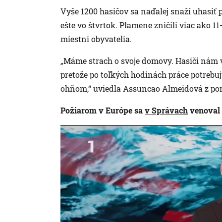
Vyše 1200 hasičov sa naďalej snaží uhasiť 
ešte vo štvrtok. Plamene zničili viac ako 11-
miestni obyvatelia.
„Máme strach o svoje domovy. Hasiči nám v
pretože po toľkých hodinách práce potrebuj
ohňom,“ uviedla Assuncao Almeidová z por
Požiarom v Európe
sa
v Správach
venoval 