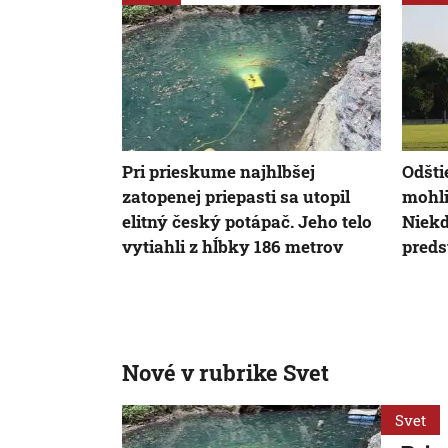
Pri prieskume najhlbšej
Odšti
zatopenej priepasti sa utopil
mohli
elitný český potápač. Jeho telo
Niekd
vytiahli z hĺbky 186 metrov
preds
Nové v rubrike Svet
Svet