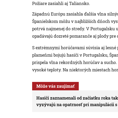
Požiare zasiahli aj Taliansko.
Západnú Európu zasiahla ďalšia vlna silný
Španielskom môžu v najbližších dňoch vyst
potrvá najmenej do stredy. V Portugalsku
opadávajú dozreté pomaranče aj plody pre 
S extrémnymi horúčavami súvisia aj lesné p
plameňmi bojujú hasiči v Portugalsku, Špa
prispela vlna rekordných horúčav a sucho. 
vysoké teploty. Na niektorých miestach horí
Môže vás zaujímať
Hasiči zaznamenali od začiatku roka tak
vyzývajú na opatrnosť pri manipulácii 