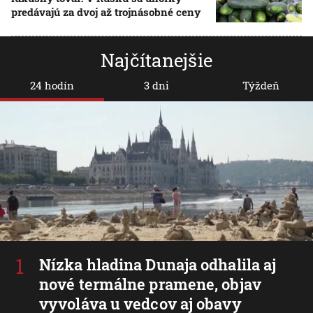
predávajú za dvoj až trojnásobné ceny
Najčítanejšie
24 hodín
3 dni
Týždeň
Nízka hladina Dunaja odhalila aj
nové termálne pramene, objav
vyvoláva u vedcov aj obavy