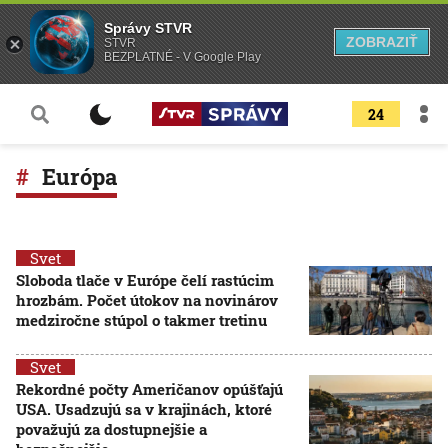
Správy STVR
ZOBRAZIŤ
STVR
BEZPLATNÉ - V Google Play
24
Európa
Svet
Sloboda tlače v Európe čelí rastúcim
hrozbám. Počet útokov na novinárov
medziročne stúpol o takmer tretinu
Svet
Rekordné počty Američanov opúšťajú
USA. Usadzujú sa v krajinách, ktoré
považujú za dostupnejšie a