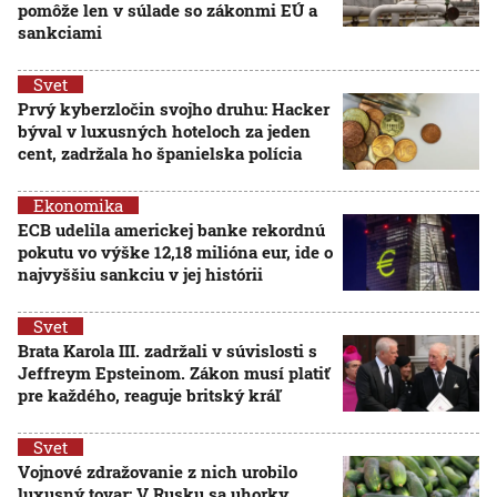
pomôže len v súlade so zákonmi EÚ a
sankciami
Svet
Prvý kyberzločin svojho druhu: Hacker
býval v luxusných hoteloch za jeden
cent, zadržala ho španielska polícia
Ekonomika
ECB udelila americkej banke rekordnú
pokutu vo výške 12,18 milióna eur, ide o
najvyššiu sankciu v jej histórii
Svet
Brata Karola III. zadržali v súvislosti s
Jeffreym Epsteinom. Zákon musí platiť
pre každého, reaguje britský kráľ
Svet
Vojnové zdražovanie z nich urobilo
luxusný tovar: V Rusku sa uhorky