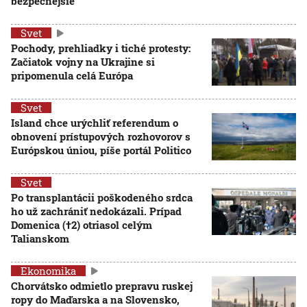
bezpečnejšie
Svet
Pochody, prehliadky i tiché protesty:
Začiatok vojny na Ukrajine si
pripomenula celá Európa
Svet
Island chce urýchliť referendum o
obnovení prístupových rozhovorov s
Európskou úniou, píše portál Politico
Svet
Po transplantácii poškodeného srdca
ho už zachrániť nedokázali. Prípad
Domenica (†2) otriasol celým
Talianskom
Ekonomika
Chorvátsko odmietlo prepravu ruskej
ropy do Maďarska a na Slovensko,