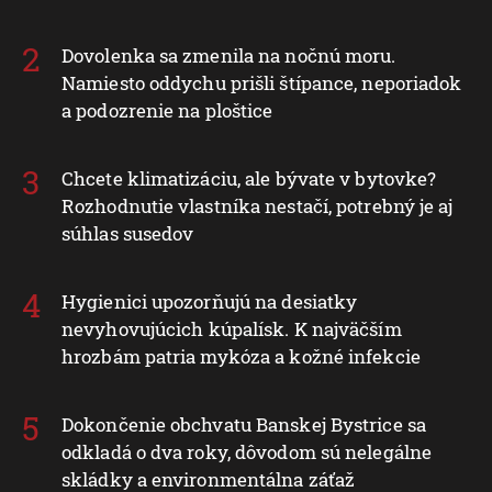
Dovolenka sa zmenila na nočnú moru.
Namiesto oddychu prišli štípance, neporiadok
a podozrenie na ploštice
Chcete klimatizáciu, ale bývate v bytovke?
Rozhodnutie vlastníka nestačí, potrebný je aj
súhlas susedov
Hygienici upozorňujú na desiatky
nevyhovujúcich kúpalísk. K najväčším
hrozbám patria mykóza a kožné infekcie
Dokončenie obchvatu Banskej Bystrice sa
odkladá o dva roky, dôvodom sú nelegálne
skládky a environmentálna záťaž