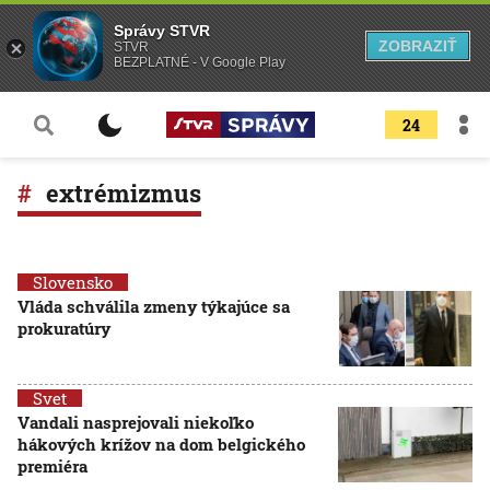
Správy STVR
ZOBRAZIŤ
STVR
BEZPLATNÉ - V Google Play
24
extrémizmus
Slovensko
Vláda schválila zmeny týkajúce sa
prokuratúry
Svet
Vandali nasprejovali niekoľko
hákových krížov na dom belgického
premiéra