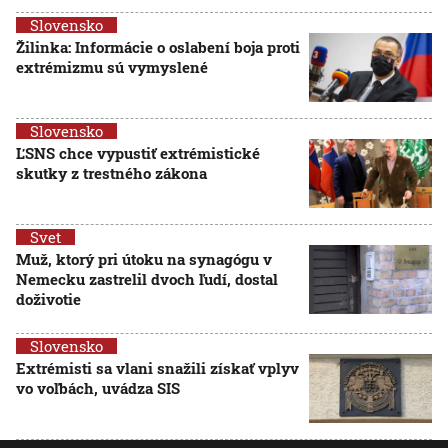
Slovensko
Žilinka: Informácie o oslabení boja proti
extrémizmu sú vymyslené
Slovensko
ĽSNS chce vypustiť extrémistické
skutky z trestného zákona
Svet
Muž, ktorý pri útoku na synagógu v
Nemecku zastrelil dvoch ľudí, dostal
doživotie
Slovensko
Extrémisti sa vlani snažili získať vplyv
vo voľbách, uvádza SIS