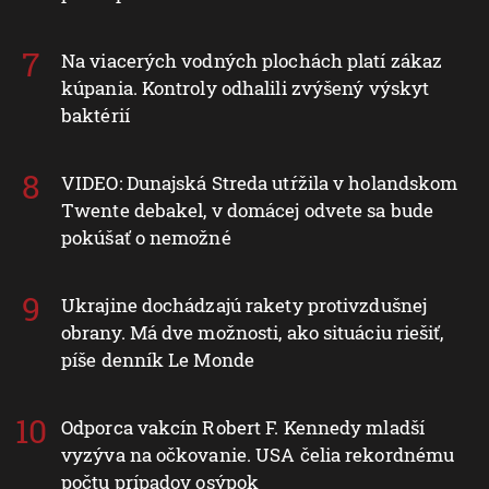
Na viacerých vodných plochách platí zákaz
kúpania. Kontroly odhalili zvýšený výskyt
baktérií
VIDEO: Dunajská Streda utŕžila v holandskom
Twente debakel, v domácej odvete sa bude
pokúšať o nemožné
Ukrajine dochádzajú rakety protivzdušnej
obrany. Má dve možnosti, ako situáciu riešiť,
píše denník Le Monde
Odporca vakcín Robert F. Kennedy mladší
vyzýva na očkovanie. USA čelia rekordnému
počtu prípadov osýpok