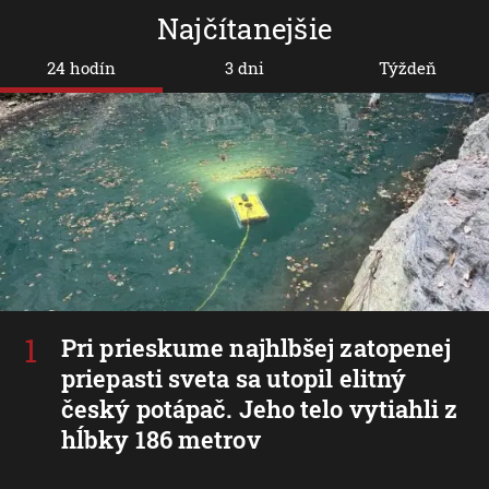
Najčítanejšie
24 hodín
3 dni
Týždeň
Pri prieskume najhlbšej zatopenej
priepasti sveta sa utopil elitný
český potápač. Jeho telo vytiahli z
hĺbky 186 metrov