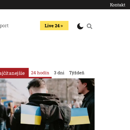
Kontakt
port
Live 24
24 hodín
3 dni
Týždeň
ajčítanejšie