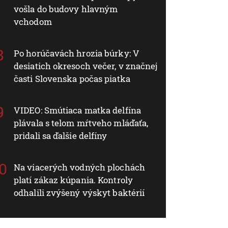
vošla do budovy hlavným
vchodom
Po horúčavách hrozia búrky: V
desiatich okresoch večer, v značnej
časti Slovenska počas piatka
VIDEO: Smútiaca matka delfína
plávala s telom mŕtveho mláďaťa,
pridali sa ďalšie delfíny
Na viacerých vodných plochách
platí zákaz kúpania. Kontroly
odhalili zvýšený výskyt baktérií