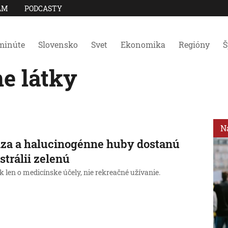
AM
PODCASTY
minúte
Slovensko
Svet
Ekonomika
Regióny
Š
e látky
N
za a halucinogénne huby dostanú
strálii zelenú
k len o medicínske účely, nie rekreačné užívanie.