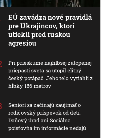
EÚ zavádza nové pravidlá
pre Ukrajincov, ktorí
utiekli pred ruskou
agresiou
Pri prieskume najhlbšej zatopenej
priepasti sveta sa utopil elitný
český potápač. Jeho telo vytiahli z
hĺbky 186 metrov
Seniori sa začínajú zaujímať o
rodičovský príspevok od detí.
Daňový úrad ani Sociálna
poisťovňa im informácie nedajú