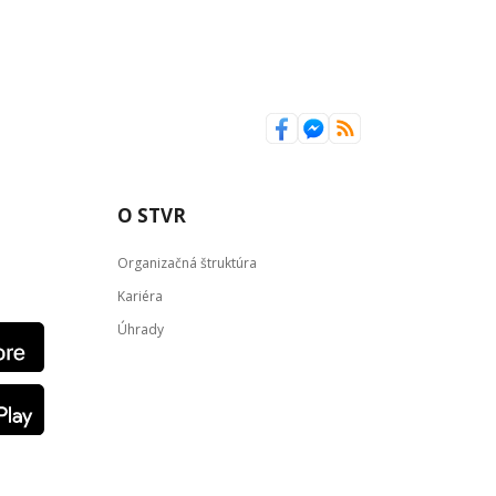
O STVR
Organizačná štruktúra
Kariéra
Úhrady