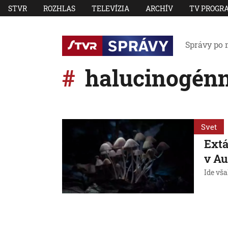
STVR
ROZHLAS
TELEVÍZIA
ARCHÍV
TV PROGR
Správy po 
halucinogénn
Svet
Extá
v Au
Ide vša