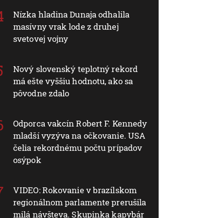
Nízka hladina Dunaja odhalila
masívny vrak lode z druhej
svetovej vojny
Nový slovenský teplotný rekord
má ešte vyššiu hodnotu, ako sa
pôvodne zdalo
Odporca vakcín Robert F. Kennedy
mladší vyzýva na očkovanie. USA
čelia rekordnému počtu prípadov
osýpok
VIDEO: Rokovanie v brazílskom
regionálnom parlamente prerušila
milá návšteva. Skupinka kapybár