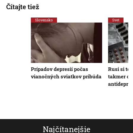
Čítajte tiež
Slovensko
Svet
Prípadov depresií počas
Rusi si te
vianočných sviatkov pribúda
takmer o 
antidepres
Najčítanejšie