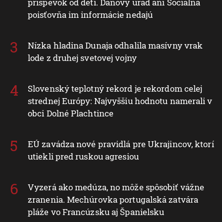
príspevok od detí. Daňový úrad ani Sociálna
poisťovňa im informácie nedajú
Nízka hladina Dunaja odhalila masívny vrak
lode z druhej svetovej vojny
Slovenský teplotný rekord je rekordom celej
strednej Európy: Najvyššiu hodnotu namerali v
obci Dolné Plachtince
EÚ zavádza nové pravidlá pre Ukrajincov, ktorí
utiekli pred ruskou agresiou
Vyzerá ako medúza, no môže spôsobiť vážne
zranenia. Mechúrovka portugalská zatvára
pláže vo Francúzsku aj Španielsku