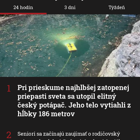
24 hodín
3 dni
Týždeň
Pri prieskume najhlbšej zatopenej
priepasti sveta sa utopil elitný
český potápač. Jeho telo vytiahli z
hĺbky 186 metrov
Seniori sa začínajú zaujímať o rodičovský