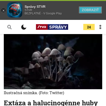
Správy STVR
ZOBRAZIŤ
STVR
BEZPLATNÉ - V Google Play
24
Ilustračná snímka.
(Foto: Twitter)
Extáza a halucinogénne huby