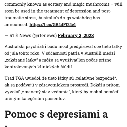
commonly known as ecstasy and magic mushrooms – will
soon be used in the treatment of depression and post-
traumatic stress, Australia's drugs watchdog has
announced.
https://t.co/GB4dFl24e1
— RTÉ News (@rtenews)
February 3, 2023
Austrálski psychiatri budú môcť predpisovať obe tieto látky
od júla tohto roku. V súčasnosti patria v Austrálii medzi
„zakázané látky“ a môžu sa využívať len počas prísne
kontrolovaných klinických štúdií.
Úrad TGA uviedol, že tieto látky sú „relatívne bezpečné“,
ak sa podávajú v zdravotníckom prostredí. Dokážu pritom
vyvolať „zmenený stav vedomia“, ktorý by mohol pomôcť
určitým kategóriám pacientov.
Pomoc s depresiami a