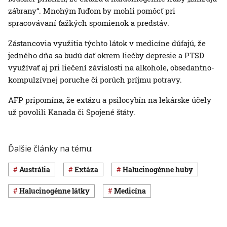
zábrany“. Mnohým ľuďom by mohli pomôcť pri
spracovávaní ťažkých spomienok a predstáv.
Zástancovia využitia týchto látok v medicíne dúfajú, že
jedného dňa sa budú dať okrem liečby depresie a PTSD
využívať aj pri liečení závislosti na alkohole, obsedantno-
kompulzívnej poruche či porúch príjmu potravy.
AFP pripomína, že extázu a psilocybín na lekárske účely
už povolili Kanada či Spojené štáty.
Ďalšie články na tému:
Austrália
extáza
halucinogénne huby
halucinogénne látky
medicína