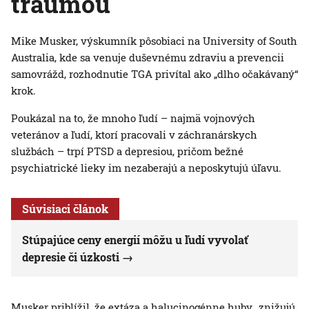
traumou
Mike Musker, výskumník pôsobiaci na University of South
Australia, kde sa venuje duševnému zdraviu a prevencii
samovrážd, rozhodnutie TGA privítal ako „dlho očakávaný“
krok.
Poukázal na to, že mnoho ľudí – najmä vojnových
veteránov a ľudí, ktorí pracovali v záchranárskych
službách – trpí PTSD a depresiou, pričom bežné
psychiatrické lieky im nezaberajú a neposkytujú úľavu.
Súvisiaci článok
Stúpajúce ceny energií môžu u ľudí vyvolať
depresie či úzkosti
Musker priblížil, že extáza a halucinogénne huby „znižujú