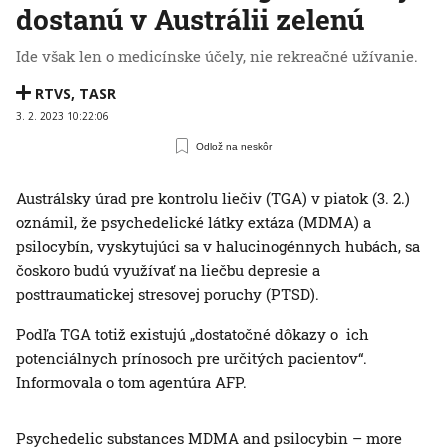
dostanú v Austrálii zelenú
Ide však len o medicínske účely, nie rekreačné užívanie.
RTVS
,
TASR
3. 2. 2023 10:22:06
Odlož na neskôr
Austrálsky úrad pre kontrolu liečiv (TGA) v piatok (3. 2.)
oznámil, že psychedelické látky extáza (MDMA) a
psilocybín, vyskytujúci sa v halucinogénnych hubách, sa
čoskoro budú využívať na liečbu depresie a
posttraumatickej stresovej poruchy (PTSD).
Podľa TGA totiž existujú „dostatočné dôkazy o ich
potenciálnych prínosoch pre určitých pacientov“.
Informovala o tom agentúra AFP.
Psychedelic substances MDMA and psilocybin – more