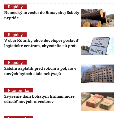
Regióny
Nemecký investor do Rimavskej Soboty
nepríde
Regióny
V obci Kútniky chce developer postaviť
logistické centrum, obyvatelia sú proti
Regióny
Zálohu zaplatili pred rokom a pol, no v
nových bytoch stále nebývajú
Ekonomika
Zvýšenie daní bohatým firmám môže
odradiť nových investorov