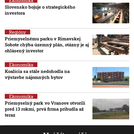
Ekonomika
Slovensko bojuje o strategického
investora
Regióny
Priemyselnému parku v Rimavskej
Sobote chýba územný plán, otázny je aj
ohlásený investor
Ekonomika
Koalícia sa stále nedohodla na
výstavbe nájomných bytov
Ekonomika
Priemyselný park vo Vranove otvorili
pred 13 rokmi, prvá firma pribudla až
teraz