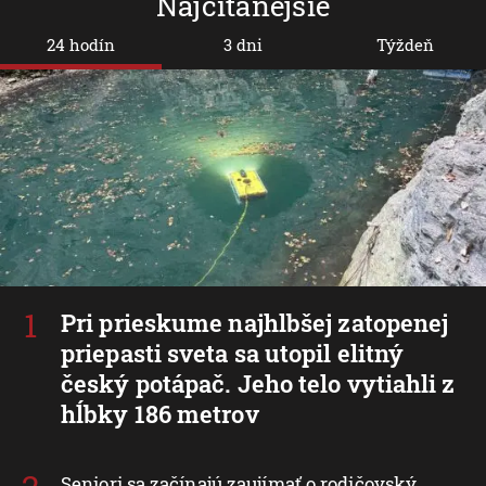
Najčítanejšie
24 hodín
3 dni
Týždeň
Pri prieskume najhlbšej zatopenej
priepasti sveta sa utopil elitný
český potápač. Jeho telo vytiahli z
hĺbky 186 metrov
Seniori sa začínajú zaujímať o rodičovský