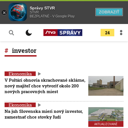
Správy STVR
ZOBRAZIŤ
STVR
BEZPLATNÉ - V Google Play
24
investor
Ekonomika
V Poltári obnovia skrachované sklárne,
nový majiteľ chce vytvoriť okolo 200
nových pracovných miest
Ekonomika
Na juh Slovenska mieri nový investor,
zamestnať chce stovky ľudí
AKTUALIZOVANÉ