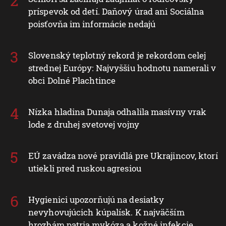
príspevok od detí. Daňový úrad ani Sociálna
poisťovňa im informácie nedajú
Slovenský teplotný rekord je rekordom celej
strednej Európy: Najvyššiu hodnotu namerali v
obci Dolné Plachtince
Nízka hladina Dunaja odhalila masívny vrak
lode z druhej svetovej vojny
EÚ zavádza nové pravidlá pre Ukrajincov, ktorí
utiekli pred ruskou agresiou
Hygienici upozorňujú na desiatky
nevyhovujúcich kúpalísk. K najväčším
hrozbám patria mykóza a kožné infekcie