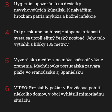
Hygienici upozorňujú na desiatky
nevyhovujúcich kúpalísk. K najväčším
hrozbám patria mykóza a kožné infekcie
Pri prieskume najhlbšej zatopenej priepasti
sveta sa utopil elitný český potápač. Jeho telo
vytiahli z hĺbky 186 metrov
Vyzerá ako medúza, no môže spôsobiť vážne
zranenia. Mechúrovka portugalská zatvára
pláže vo Francúzsku aj Španielsku
VIDEO: Rozsiahly požiar v Braväcove pohltil
niekoľko domov, v obci vyhlásili mimoriadnu
situáciu