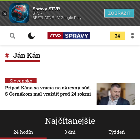
Správy STVR
ZOBRAZIŤ
STVR
BEZPLATNÉ - V Google Play
24
Ján Kán
Slovensko
Prípad Kána sa vracia na okresný súd.
S Černákom mal vraždiť pred 24 rokmi
Najčítanejšie
24 hodín
3 dni
Týždeň