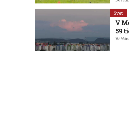
Dovedna
Svet
V Me
59 t
Väčšina