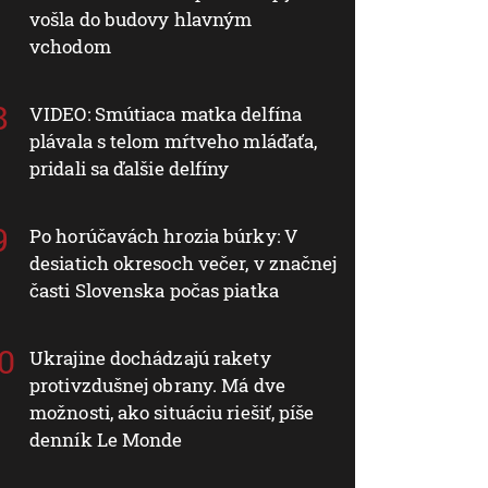
vošla do budovy hlavným
vchodom
VIDEO: Smútiaca matka delfína
plávala s telom mŕtveho mláďaťa,
pridali sa ďalšie delfíny
Po horúčavách hrozia búrky: V
desiatich okresoch večer, v značnej
časti Slovenska počas piatka
Ukrajine dochádzajú rakety
protivzdušnej obrany. Má dve
možnosti, ako situáciu riešiť, píše
denník Le Monde