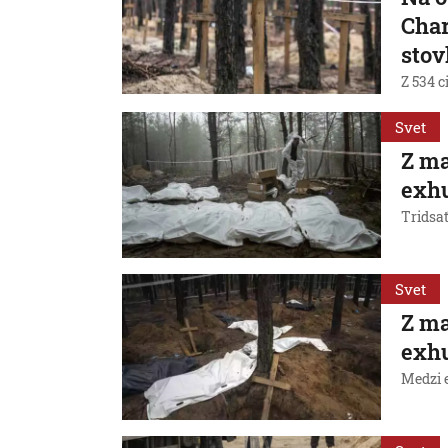
Char
stov
Z 534 ci
Svet
Z ma
exhu
Tridsa
Svet
Z ma
exhu
Medzi 