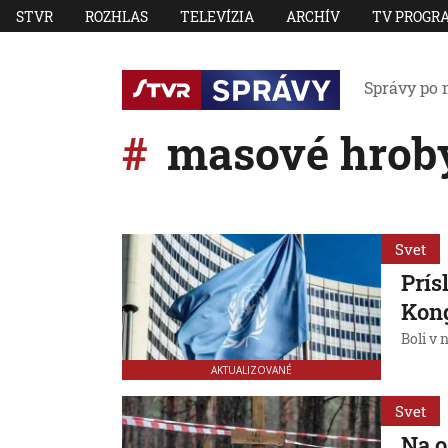
STVR
ROZHLAS
TELEVÍZIA
ARCHÍV
TV PROGR
Správy po 
masové hrob
Svet
Prís
Kon
Boli v n
AKTUALIZOVANÉ
Svet
Na 