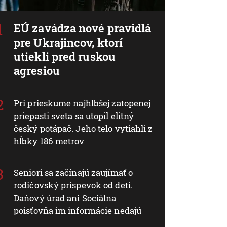
EÚ zavádza nové pravidlá
pre Ukrajincov, ktorí
utiekli pred ruskou
agresiou
Pri prieskume najhlbšej zatopenej
priepasti sveta sa utopil elitný
český potápač. Jeho telo vytiahli z
hĺbky 186 metrov
Seniori sa začínajú zaujímať o
rodičovský príspevok od detí.
Daňový úrad ani Sociálna
poisťovňa im informácie nedajú