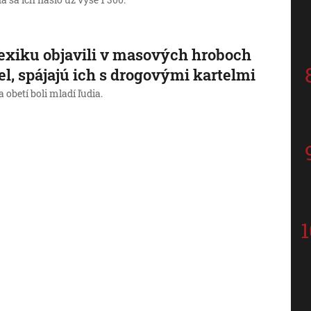
 sa ich našlo už vyše 1 300.
xiku objavili v masových hroboch
iel, spájajú ich s drogovými kartelmi
 obetí boli mladí ľudia.