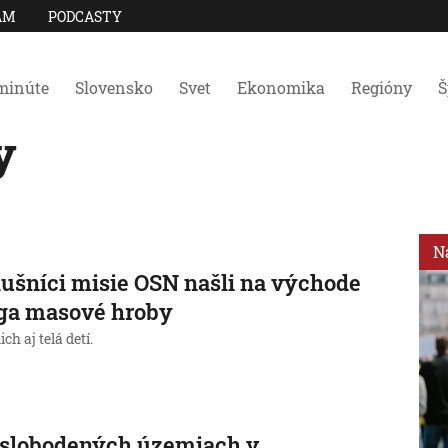
AM
PODCASTY
minúte
Slovensko
Svet
Ekonomika
Regióny
Š
y
N
lušníci misie OSN našli na východe
ga masové hroby
ich aj telá detí.
oslobodených územiach v