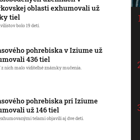
kovskej oblasti exhumovali už
ky tiel
vilistov bolo 19 detí.
sového pohrebiska v Iziume už
movali 436 tiel
ť z nich malo viditeľné známky mučenia.
sového pohrebiska pri Iziume
movali už 146 tiel
exhumovanými telami objavili aj dve deti.