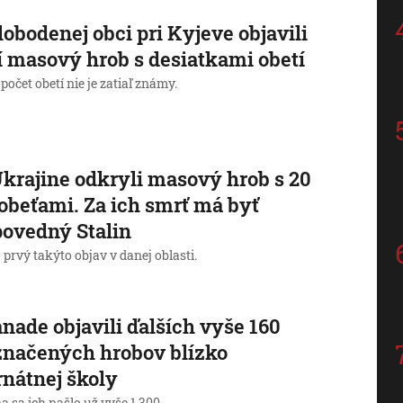
lobodenej obci pri Kyjeve objavili
í masový hrob s desiatkami obetí
počet obetí nie je zatiaľ známy.
krajine odkryli masový hrob s 20
obeťami. Za ich smrť má byť
ovedný Stalin
 prvý takýto objav v danej oblasti.
nade objavili ďalších vyše 160
načených hrobov blízko
rnátnej školy