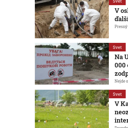
Svet
V os
ďalš
Presný 
Svet
Na U
000 
zodp
Nejde o
Svet
V Ka
neoz
inte