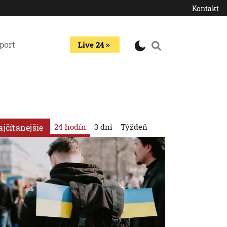
Kontakt
port
Live 24
24 hodín
3 dni
Týždeň
ajčítanejšie