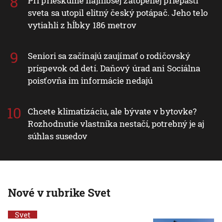
Pri prieskume najhlbšej zatopenej priepasti
sveta sa utopil elitný český potápač. Jeho telo
vytiahli z hĺbky 186 metrov
Seniori sa začínajú zaujímať o rodičovský
príspevok od detí. Daňový úrad ani Sociálna
poisťovňa im informácie nedajú
Chcete klimatizáciu, ale bývate v bytovke?
Rozhodnutie vlastníka nestačí, potrebný je aj
súhlas susedov
Nové v rubrike Svet
Svet