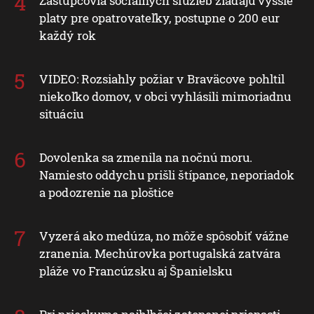
Zástupcovia sociálnych služieb žiadajú vyššie
platy pre opatrovateľky, postupne o 200 eur
každý rok
VIDEO: Rozsiahly požiar v Braväcove pohltil
niekoľko domov, v obci vyhlásili mimoriadnu
situáciu
Dovolenka sa zmenila na nočnú moru.
Namiesto oddychu prišli štípance, neporiadok
a podozrenie na ploštice
Vyzerá ako medúza, no môže spôsobiť vážne
zranenia. Mechúrovka portugalská zatvára
pláže vo Francúzsku aj Španielsku