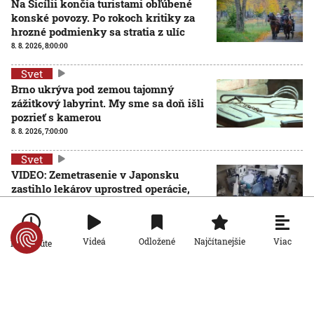
Na Sicílii končia turistami obľúbené
konské povozy. Po rokoch kritiky za
hrozné podmienky sa stratia z ulíc
8. 8. 2026, 8:00:00
Svet
Brno ukrýva pod zemou tajomný
zážitkový labyrint. My sme sa doň išli
pozrieť s kamerou
8. 8. 2026, 7:00:00
Svet
VIDEO: Zemetrasenie v Japonsku
zastihlo lekárov uprostred operácie,
pacienta chránili vlastnými telami
7. 8. 2026, 15:01:59
Viac
Videá
Odložené
Najčítanejšie
Po minúte
Svet
Nemecký kancelár Merz čelí silnejúcej kritike pre
štátnickú neschopnosť. Jeho dôvera v udržanie
jednotnosti klesá
7. 8. 2026, 14:44:23