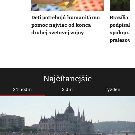
Deti potrebujú humanitárnu
Brazília, 
pomoc najviac od konca
podpísali
druhej svetovej vojny
spoluprác
pralesov
Najčítanejšie
24 hodín
3 dni
Týždeň