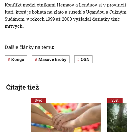
Konflikt medzi etnikami Hemaov a Lenduov si v provincii
Ituri, ktorá je bohatá na zlato a susedí s Ugandou a Južným
Sudánom, v rokoch 1999 až 2003 vyžiadal desiatky tisíc
mŕtvych.
Ďalšie články na tému:
Kongo
masové hroby
OSN
Čítajte tiež
Svet
Svet