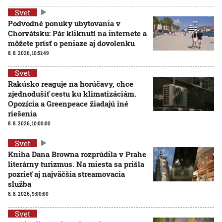
Svet
Podvodné ponuky ubytovania v
Chorvátsku: Pár kliknutí na internete a
môžete prísť o peniaze aj dovolenku
8. 8. 2026, 10:51:49
Svet
Rakúsko reaguje na horúčavy, chce
zjednodušiť cestu ku klimatizáciám.
Opozícia a Greenpeace žiadajú iné
riešenia
8. 8. 2026, 10:00:00
Svet
Kniha Dana Browna rozprúdila v Prahe
literárny turizmus. Na miesta sa prišla
pozrieť aj najväčšia streamovacia
služba
8. 8. 2026, 9:00:00
Svet