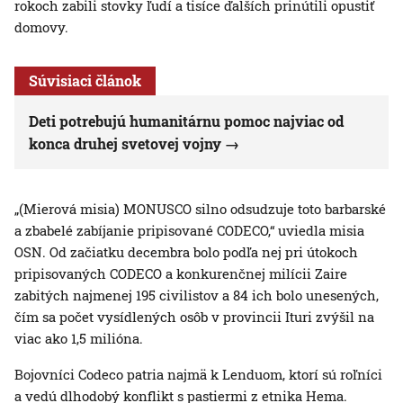
rokoch zabili stovky ľudí a tisíce ďalších prinútili opustiť
domovy.
Súvisiaci článok
Deti potrebujú humanitárnu pomoc najviac od
konca druhej svetovej vojny
„(Mierová misia) MONUSCO silno odsudzuje toto barbarské
a zbabelé zabíjanie pripisované CODECO,“ uviedla misia
OSN. Od začiatku decembra bolo podľa nej pri útokoch
pripisovaných CODECO a konkurenčnej milícii Zaire
zabitých najmenej 195 civilistov a 84 ich bolo unesených,
čím sa počet vysídlených osôb v provincii Ituri zvýšil na
viac ako 1,5 milióna.
Bojovníci Codeco patria najmä k Lenduom, ktorí sú roľníci
a vedú dlhodobý konflikt s pastiermi z etnika Hema.