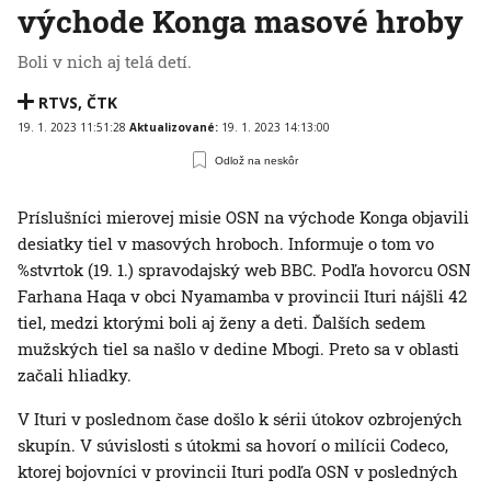
východe Konga masové hroby
Boli v nich aj telá detí.
RTVS
,
ČTK
19. 1. 2023 11:51:28
Aktualizované:
19. 1. 2023 14:13:00
Odlož na neskôr
Príslušníci mierovej misie OSN na východe Konga objavili
desiatky tiel v masových hroboch. Informuje o tom vo
%stvrtok (19. 1.) spravodajský web BBC. Podľa hovorcu OSN
Farhana Haqa v obci Nyamamba v provincii Ituri nájšli 42
tiel, medzi ktorými boli aj ženy a deti. Ďalších sedem
mužských tiel sa našlo v dedine Mbogi. Preto sa v oblasti
začali hliadky.
V Ituri v poslednom čase došlo k sérii útokov ozbrojených
skupín. V súvislosti s útokmi sa hovorí o milícii Codeco,
ktorej bojovníci v provincii Ituri podľa OSN v posledných