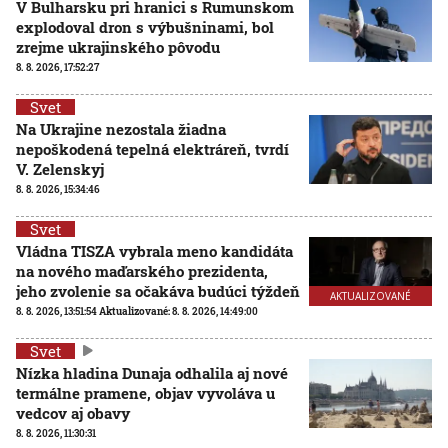
V Bulharsku pri hranici s Rumunskom
explodoval dron s výbušninami, bol
zrejme ukrajinského pôvodu
8. 8. 2026, 17:52:27
Svet
Na Ukrajine nezostala žiadna
nepoškodená tepelná elektráreň, tvrdí
V. Zelenskyj
8. 8. 2026, 15:34:46
Svet
Vládna TISZA vybrala meno kandidáta
na nového maďarského prezidenta,
jeho zvolenie sa očakáva budúci týždeň
AKTUALIZOVANÉ
8. 8. 2026, 13:51:54
Aktualizované:
8. 8. 2026, 14:49:00
Svet
Nízka hladina Dunaja odhalila aj nové
termálne pramene, objav vyvoláva u
vedcov aj obavy
8. 8. 2026, 11:30:31