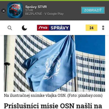
Správy STVR
ZOBRAZIŤ
STVR
BEZPLATNÉ - V Google Play
24
Na ilustračnej snímke vlajka OSN.
(Foto: pixabay.com)
Príslušníci misie OSN našli na