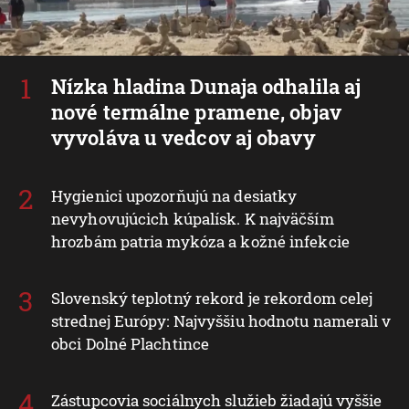
Nízka hladina Dunaja odhalila aj
nové termálne pramene, objav
vyvoláva u vedcov aj obavy
Hygienici upozorňujú na desiatky
nevyhovujúcich kúpalísk. K najväčším
hrozbám patria mykóza a kožné infekcie
Slovenský teplotný rekord je rekordom celej
strednej Európy: Najvyššiu hodnotu namerali v
obci Dolné Plachtince
Zástupcovia sociálnych služieb žiadajú vyššie