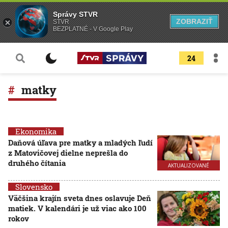
Správy STVR
ZOBRAZIŤ
STVR
BEZPLATNÉ - V Google Play
24
matky
Ekonomika
Daňová úľava pre matky a mladých ľudí
z Matovičovej dielne neprešla do
druhého čítania
AKTUALIZOVANÉ
Slovensko
Väčšina krajín sveta dnes oslavuje Deň
matiek. V kalendári je už viac ako 100
rokov