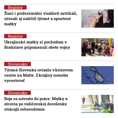
Regióny
Žiaci i profesionálni vizážisti ostrihali,
učesali aj nalíčili týrané a opustené
matky
Regióny
Ukrajinské matky si pochodom v
Bratislave pripomenuli obete vojny
Slovensko
Týraná Slovenka uviazla v krízovom
centre na Malte. Z krajiny nemôže
vycestovať
Slovensko
Boja sa návratu do práce. Matky a
otcovia po rodičovskej dovolenke
strácajú sebavedomie