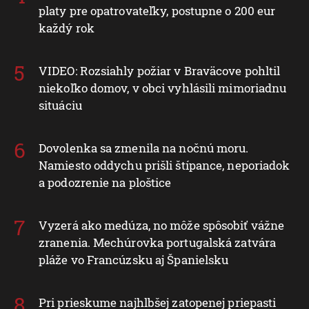
platy pre opatrovateľky, postupne o 200 eur
každý rok
VIDEO: Rozsiahly požiar v Braväcove pohltil
niekoľko domov, v obci vyhlásili mimoriadnu
situáciu
Dovolenka sa zmenila na nočnú moru.
Namiesto oddychu prišli štípance, neporiadok
a podozrenie na ploštice
Vyzerá ako medúza, no môže spôsobiť vážne
zranenia. Mechúrovka portugalská zatvára
pláže vo Francúzsku aj Španielsku
Pri prieskume najhlbšej zatopenej priepasti