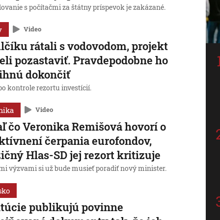
ovanie s počítačmi za štátny príspevok je zakázané.
y
Video
lčíku rátali s vodovodom, projekt
li pozastaviť. Pravdepodobne ho
ihnú dokončiť
po kontrole rezortu investícií.
mika
Video
aľ čo Veronika Remišová hovorí o
ktívnení čerpania eurofondov,
ičný Hlas-SD jej rezort kritizuje
mi výzvami si už bude musieť poradiť nový minister.
sko
itúcie publikujú povinne