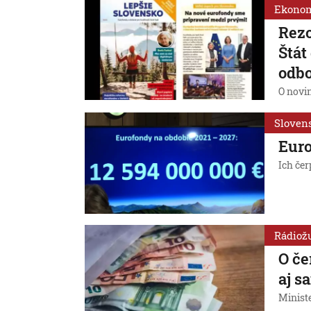
Ekono
Rezo
Štát
odbo
O novi
Sloven
Euro
Ich če
Rádiož
O če
aj s
Ministe