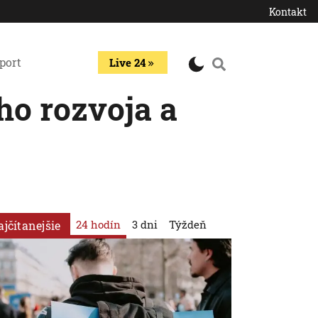
Kontakt
port
Live 24
ho rozvoja a
24 hodín
3 dni
Týždeň
ajčítanejšie