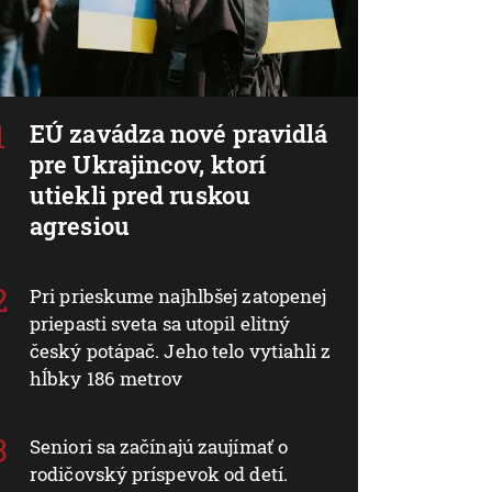
EÚ zavádza nové pravidlá
pre Ukrajincov, ktorí
utiekli pred ruskou
agresiou
Pri prieskume najhlbšej zatopenej
priepasti sveta sa utopil elitný
český potápač. Jeho telo vytiahli z
hĺbky 186 metrov
Seniori sa začínajú zaujímať o
rodičovský príspevok od detí.