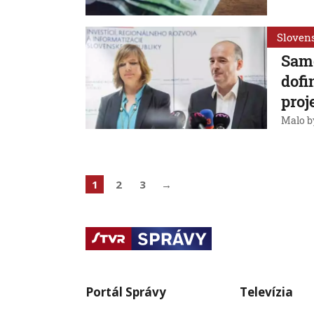
Sloven
Sam
dofi
proj
Malo by
1
2
3
→
Portál Správy
Televízia