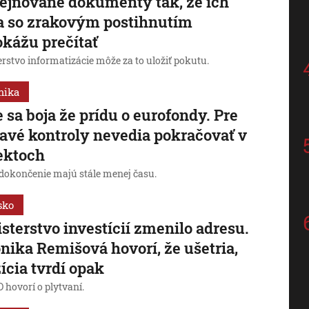
ejňované dokumenty tak, že ich
a so zrakovým postihnutím
kážu prečítať
rstvo informatizácie môže za to uložiť pokutu.
mika
 sa boja že prídu o eurofondy. Pre
avé kontroly nevedia pokračovať v
ektoch
 dokončenie majú stále menej času.
sko
sterstvo investícií zmenilo adresu.
nika Remišová hovorí, že ušetria,
ícia tvrdí opak
 hovorí o plytvaní.