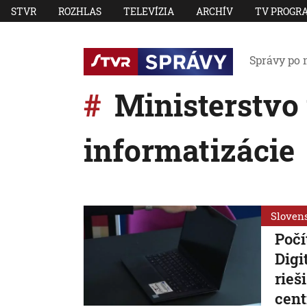
STVR
ROZHLAS
TELEVÍZIA
ARCHÍV
TV PROGR
Správy po 
Ministerstvo 
informatizácie
Sloven
Počí
Digi
rieš
cent