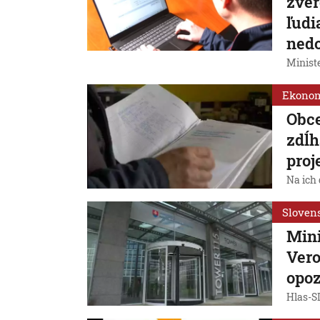
zver
ľudi
nedo
Ministe
Ekono
Obce
zdĺh
proj
Na ich
Sloven
Mini
Vero
opoz
Hlas-SD