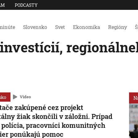
AM
PODCASTY
minúte
Slovensko
Svet
Ekonomika
Regióny
Š
investícií, regionálne
sko
Video
N
tače zakúpené cez projekt
tálny žiak skončili v záložni. Prípad
i polícia, pracovníci komunitných
ier ponúkajú pomoc