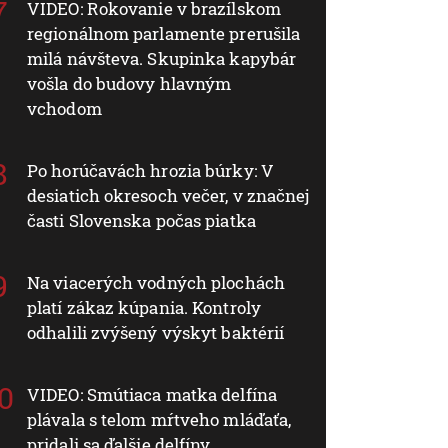
VIDEO: Rokovanie v brazílskom
regionálnom parlamente prerušila
milá návšteva. Skupinka kapybár
vošla do budovy hlavným
vchodom
Po horúčavách hrozia búrky: V
desiatich okresoch večer, v značnej
časti Slovenska počas piatka
Na viacerých vodných plochách
platí zákaz kúpania. Kontroly
odhalili zvýšený výskyt baktérií
VIDEO: Smútiaca matka delfína
plávala s telom mŕtveho mláďaťa,
pridali sa ďalšie delfíny