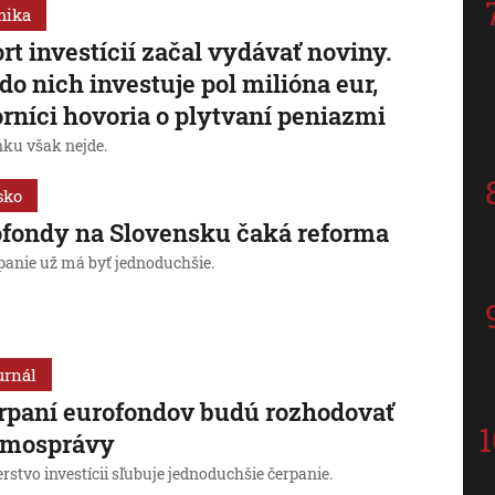
mika
rt investícií začal vydávať noviny.
 do nich investuje pol milióna eur,
rníci hovoria o plytvaní peniazmi
nku však nejde.
sko
fondy na Slovensku čaká reforma
rpanie už má byť jednoduchšie.
urnál
rpaní eurofondov budú rozhodovať
amosprávy
rstvo investícii sľubuje jednoduchšie čerpanie.