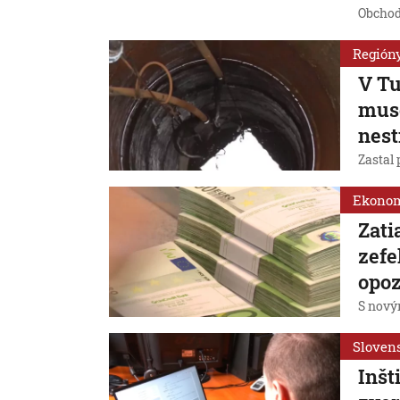
Obchod
Región
V Tu
muse
nest
Zastal 
Ekono
Zati
zefe
opoz
S nový
Sloven
Inšt