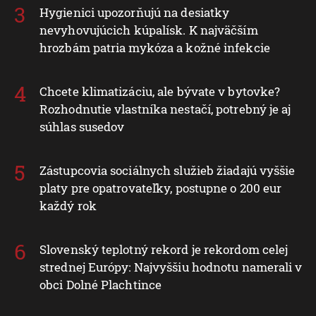
Hygienici upozorňujú na desiatky
nevyhovujúcich kúpalísk. K najväčším
hrozbám patria mykóza a kožné infekcie
Chcete klimatizáciu, ale bývate v bytovke?
Rozhodnutie vlastníka nestačí, potrebný je aj
súhlas susedov
Zástupcovia sociálnych služieb žiadajú vyššie
platy pre opatrovateľky, postupne o 200 eur
každý rok
Slovenský teplotný rekord je rekordom celej
strednej Európy: Najvyššiu hodnotu namerali v
obci Dolné Plachtince