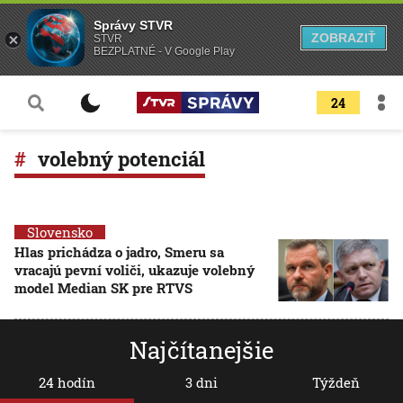
Správy STVR
ZOBRAZIŤ
STVR
BEZPLATNÉ - V Google Play
24
volebný potenciál
Slovensko
Hlas prichádza o jadro, Smeru sa
vracajú pevní voliči, ukazuje volebný
model Median SK pre RTVS
Najčítanejšie
24 hodín
3 dni
Týždeň