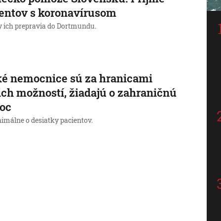
entov s koronavírusom
y ich prepravia do Dortmundu.
é nemocnice sú za hranicami
ich možností, žiadajú o zahraničnú
oc
nimálne o desiatky pacientov.