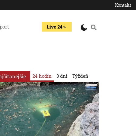
Kontakt
port
Live 24
24 hodín
3 dni
Týždeň
ajčítanejšie