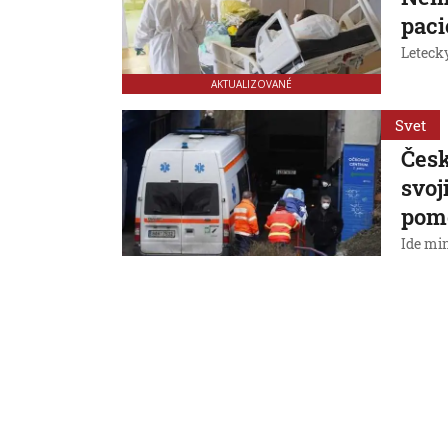
paci
Leteck
AKTUALIZOVANÉ
Svet
Česk
svoj
pom
Ide mi