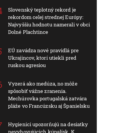
Slovenský teplotný rekord je
rekordom celej strednej Európy:
Najvyššiu hodnotu namerali v obci
Dolné Plachtince
EÚ zavádza nové pravidlá pre
Ukrajincov, ktorí utiekli pred
ruskou agresiou
Vyzerá ako medúza, no môže
spôsobiť vážne zranenia.
Mechúrovka portugalská zatvára
pláže vo Francúzsku aj Španielsku
Hygienici upozorňujú na desiatky
nevyhovujúcich kúpalísk. K