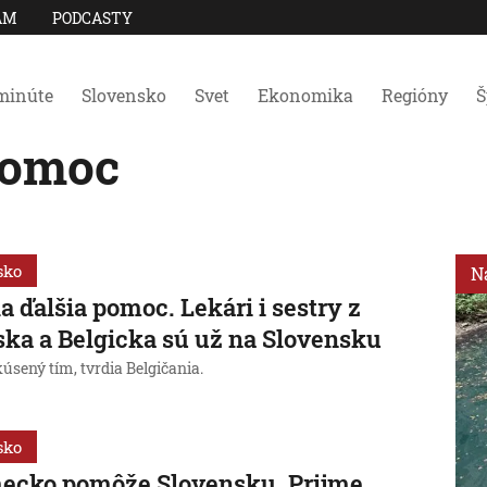
AM
PODCASTY
minúte
Slovensko
Svet
Ekonomika
Regióny
Š
pomoc
sko
N
la ďalšia pomoc. Lekári i sestry z
ka a Belgicka sú už na Slovensku
kúsený tím, tvrdia Belgičania.
sko
ecko pomôže Slovensku. Prijme