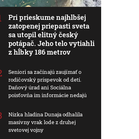
Pri prieskume najhlbšej
zatopenej priepasti sveta
sa utopil elitný český
potápač. Jeho telo vytiahli
z hĺbky 186 metrov
Seniori sa začínajú zaujímať o
rodičovský príspevok od detí.
Daňový úrad ani Sociálna
poisťovňa im informácie nedajú
Nízka hladina Dunaja odhalila
masívny vrak lode z druhej
svetovej vojny