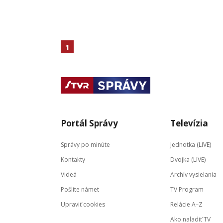
1
Portál Správy
Televízia
Správy po minúte
Jednotka (LIVE)
Kontakty
Dvojka (LIVE)
Videá
Archív vysielania
Pošlite námet
TV Program
Upraviť cookies
Relácie A–Z
Ako naladiť TV