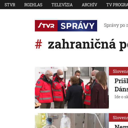
STVR
ROZHLAS
TELEVÍZIA
ARCHÍV
TV PROGR
Správy po 
zahraničná 
Sloven
Priš
Dáns
Ide o s
Sloven
Nem