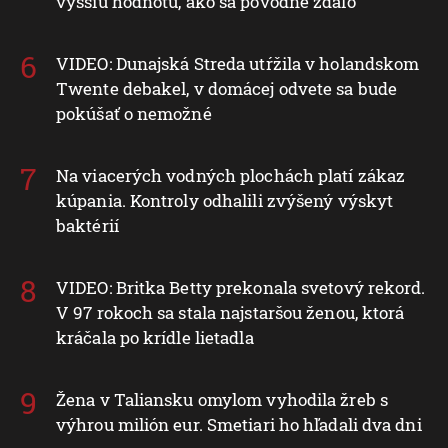
vyššiu hodnotu, ako sa pôvodne zdalo
VIDEO: Dunajská Streda utŕžila v holandskom
Twente debakel, v domácej odvete sa bude
pokúšať o nemožné
Na viacerých vodných plochách platí zákaz
kúpania. Kontroly odhalili zvýšený výskyt
baktérií
VIDEO: Britka Betty prekonala svetový rekord.
V 97 rokoch sa stala najstaršou ženou, ktorá
kráčala po krídle lietadla
Žena v Taliansku omylom vyhodila žreb s
výhrou milión eur. Smetiari ho hľadali dva dni