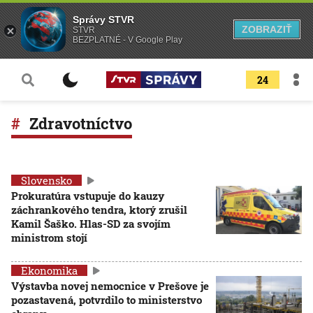
Správy STVR
ZOBRAZIŤ
STVR
BEZPLATNÉ - V Google Play
24
Zdravotníctvo
Slovensko
Prokuratúra vstupuje do kauzy
záchrankového tendra, ktorý zrušil
Kamil Šaško. Hlas-SD za svojím
ministrom stojí
Ekonomika
Výstavba novej nemocnice v Prešove je
pozastavená, potvrdilo to ministerstvo