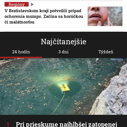
Regióny
V Bratislavskom kraji potvrdili prípad
ochorenia mumps. Začína sa horúčkou
či malátnosťou
Najčítanejšie
24 hodín
3 dni
Týždeň
Pri prieskume najhlbšej zatopenej