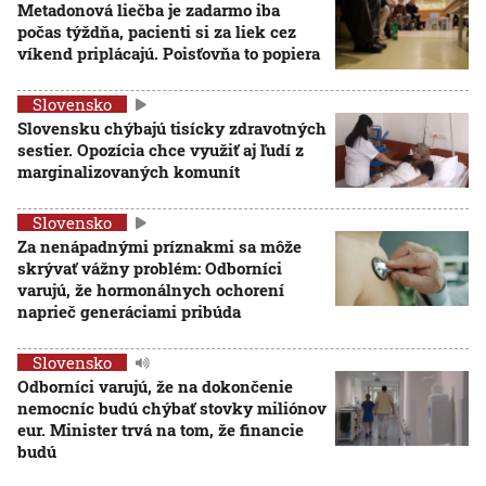
Metadonová liečba je zadarmo iba
počas týždňa, pacienti si za liek cez
víkend priplácajú. Poisťovňa to popiera
Slovensko
Slovensku chýbajú tisícky zdravotných
sestier. Opozícia chce využiť aj ľudí z
marginalizovaných komunít
Slovensko
Za nenápadnými príznakmi sa môže
skrývať vážny problém: Odborníci
varujú, že hormonálnych ochorení
naprieč generáciami pribúda
Slovensko
Odborníci varujú, že na dokončenie
nemocníc budú chýbať stovky miliónov
eur. Minister trvá na tom, že financie
budú