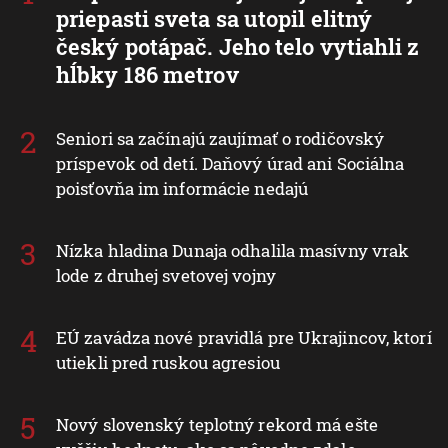
priepasti sveta sa utopil elitný
český potápač. Jeho telo vytiahli z
hĺbky 186 metrov
Seniori sa začínajú zaujímať o rodičovský
príspevok od detí. Daňový úrad ani Sociálna
poisťovňa im informácie nedajú
Nízka hladina Dunaja odhalila masívny vrak
lode z druhej svetovej vojny
EÚ zavádza nové pravidlá pre Ukrajincov, ktorí
utiekli pred ruskou agresiou
Nový slovenský teplotný rekord má ešte