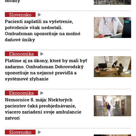
obrany
Slovensko
Pacienti zaplatili za vyšetrenie,
potvrdenie však nedostali.
Ombudsman upozorňuje na možné
daňové úniky
Ekonomika
Platíme aj za úkony, ktoré by mali byť
zadarmo. Ombudsman Dobrovodský
upozorňuje na nejasné pravidlá a
systémové zlyhanie
Ekonomika
Nemocnice 8. mája: Niektorých
pacientov čaká preobjednávanie,
viacero zariadení svoje ambulancie
zatvorí
Slovensko