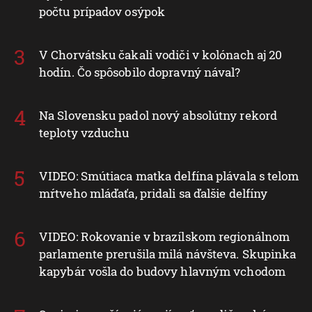
počtu prípadov osýpok
V Chorvátsku čakali vodiči v kolónach aj 20
hodín. Čo spôsobilo dopravný nával?
Na Slovensku padol nový absolútny rekord
teploty vzduchu
VIDEO: Smútiaca matka delfína plávala s telom
mŕtveho mláďaťa, pridali sa ďalšie delfíny
VIDEO: Rokovanie v brazílskom regionálnom
parlamente prerušila milá návšteva. Skupinka
kapybár vošla do budovy hlavným vchodom