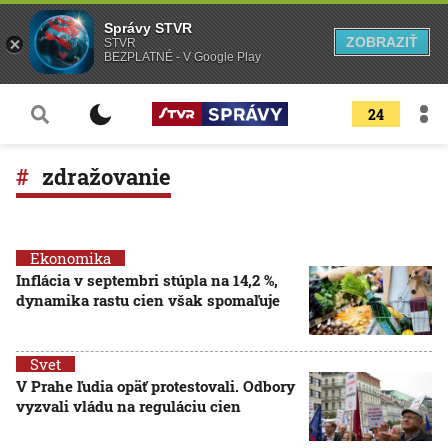
Správy STVR
ZOBRAZIŤ
STVR
BEZPLATNÉ - V Google Play
24
zdražovanie
Ekonomika
Inflácia v septembri stúpla na 14,2 %,
dynamika rastu cien však spomaľuje
Svet
V Prahe ľudia opäť protestovali. Odbory
vyzvali vládu na reguláciu cien