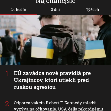
Najčítanejšie
24 hodín
3 dni
Týždeň
EÚ zavádza nové pravidlá pre
Ukrajincov, ktorí utiekli pred
ruskou agresiou
Odporca vakcín Robert F. Kennedy mladší
vyzýva na očkovanie. USA čelia rekordnému