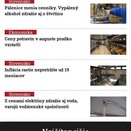
Slovensko
Pálenice menia cenníky. Vypálený
alkohol zdražie aj o štvrtinu
Ekonomika
Ceny potravín v auguste prudko
vzrástli
Slovensko
Inflácia rastie nepretržite už 19
mesiacov
Slovensko
S cenami elektriny zdražie aj voda,
varujú vodárenské spoločnosti