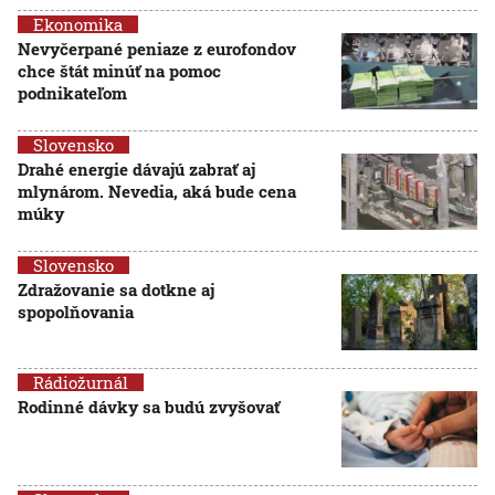
Ekonomika
Nevyčerpané peniaze z eurofondov
chce štát minúť na pomoc
podnikateľom
Slovensko
Drahé energie dávajú zabrať aj
mlynárom. Nevedia, aká bude cena
múky
Slovensko
Zdražovanie sa dotkne aj
spopolňovania
Rádiožurnál
Rodinné dávky sa budú zvyšovať