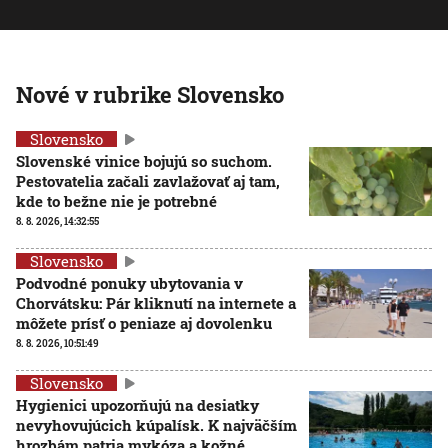
Nové v rubrike Slovensko
Slovensko
Slovenské vinice bojujú so suchom.
Pestovatelia začali zavlažovať aj tam,
kde to bežne nie je potrebné
8. 8. 2026, 14:32:55
Slovensko
Podvodné ponuky ubytovania v
Chorvátsku: Pár kliknutí na internete a
môžete prísť o peniaze aj dovolenku
8. 8. 2026, 10:51:49
Slovensko
Hygienici upozorňujú na desiatky
nevyhovujúcich kúpalísk. K najväčším
hrozbám patria mykóza a kožné