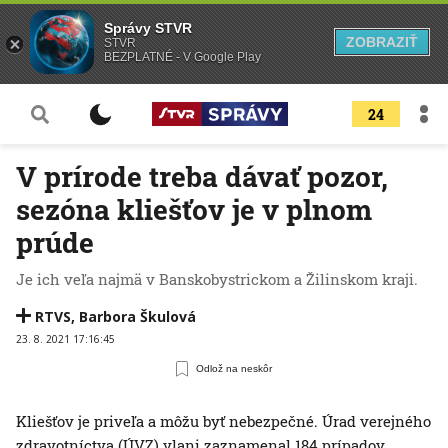
Správy STVR
ZOBRAZIŤ
STVR
BEZPLATNÉ - V Google Play
24
V prírode treba dávať pozor,
sezóna kliešťov je v plnom
prúde
Je ich veľa najmä v Banskobystrickom a Žilinskom kraji.
RTVS
,
Barbora Škulová
23. 8. 2021 17:16:45
Odlož na neskôr
Kliešťov je priveľa a môžu byť nebezpečné. Úrad verejného
zdravotníctva (ÚVZ) vlani zaznamenal 184 prípadov