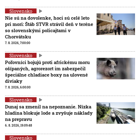
Slovensko
Nie sú na dovolenke, hoci sú celé leto
pri mori: Štáb STVR strávil deň v teréne
so slovenskými policajtami v
Chorvátsku
7. 8. 2026, 7:00:00
Slovensko
Poľovníci bojujú proti africkému moru
ošípaných, agrorezort im zabezpečil
špeciálne chladiace boxy na ulovené
diviaky
7. 8. 2026, 6:00:00
Slovensko
Dunaj sa zmenil na nepoznanie. Nízka
hladina blokuje lode a zvyšuje náklady
na prepravu
6. 8. 2026, 19:09:48
Slovensko