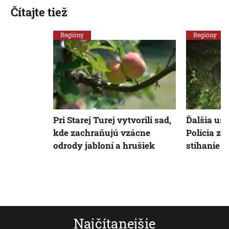
Čítajte tiež
Regióny
Regióny
Pri Starej Turej vytvorili sad,
Ďalšia us
kde zachraňujú vzácne
Polícia za
odrody jabloní a hrušiek
stíhanie z
Najčítanejšie