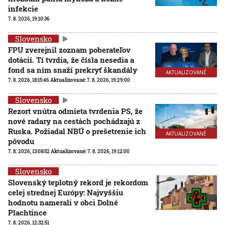
infekcie
7. 8. 2026, 19:10:36
Slovensko
FPU zverejnil zoznam poberateľov
dotácií. Tí tvrdia, že čísla nesedia a
fond sa ním snaží prekryť škandály
AKTUALIZOVANÉ
7. 8. 2026, 18:15:46
Aktualizované:
7. 8. 2026, 19:29:00
Slovensko
Rezort vnútra odmieta tvrdenia PS, že
nové radary na cestách pochádzajú z
Ruska. Požiadal NBÚ o prešetrenie ich
AKTUALIZOVANÉ
pôvodu
7. 8. 2026, 13:08:52
Aktualizované:
7. 8. 2026, 19:12:00
Slovensko
Slovenský teplotný rekord je rekordom
celej strednej Európy: Najvyššiu
hodnotu namerali v obci Dolné
Plachtince
7. 8. 2026, 12:32:51