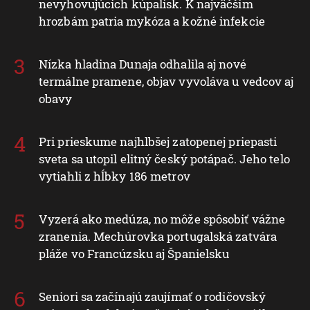
nevyhovujúcich kúpalísk. K najväčším
hrozbám patria mykóza a kožné infekcie
Nízka hladina Dunaja odhalila aj nové
termálne pramene, objav vyvoláva u vedcov aj
obavy
Pri prieskume najhlbšej zatopenej priepasti
sveta sa utopil elitný český potápač. Jeho telo
vytiahli z hĺbky 186 metrov
Vyzerá ako medúza, no môže spôsobiť vážne
zranenia. Mechúrovka portugalská zatvára
pláže vo Francúzsku aj Španielsku
Seniori sa začínajú zaujímať o rodičovský