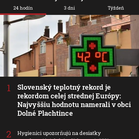
24 hodín
3 dni
Týždeň
Slovenský teplotný rekord je
rekordom celej strednej Európy:
Najvyššiu hodnotu namerali v obci
Dolné Plachtince
Hygienici upozorňujú na desiatky