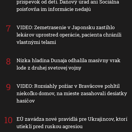
príspevok od detí. Daňový úrad ani Sociálna
poisťovňa im informácie nedajú
VIDEO: Zemetrasenie v Japonsku zastihlo
lekárov uprostred operácie, pacienta chránili
vlastnými telami
Nízka hladina Dunaja odhalila masívny vrak
lode z druhej svetovej vojny
VIDEO: Rozsiahly požiar v Braväcove pohltil
niekoľko domov, na mieste zasahovali desiatky
hasičov
EÚ zavádza nové pravidlá pre Ukrajincov, ktorí
utiekli pred ruskou agresiou