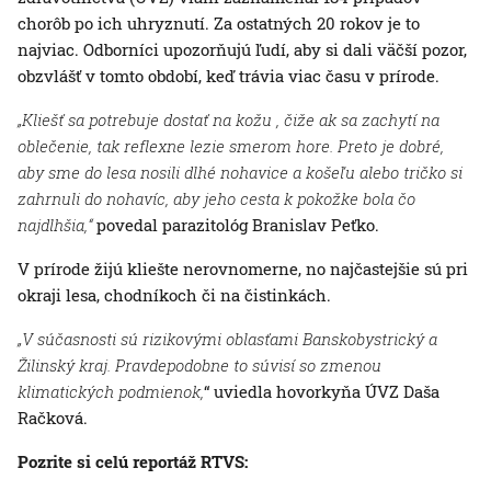
chorôb po ich uhryznutí. Za ostatných 20 rokov je to
najviac. Odborníci upozorňujú ľudí, aby si dali väčší pozor,
obzvlášť v tomto období, keď trávia viac času v prírode.
„Kliešť sa potrebuje dostať na kožu , čiže ak sa zachytí na
oblečenie, tak reflexne lezie smerom hore. Preto je dobré,
aby sme do lesa nosili dlhé nohavice a košeľu alebo tričko si
zahrnuli do nohavíc, aby jeho cesta k pokožke bola čo
najdlhšia,“
povedal parazitológ Branislav Peťko.
V prírode žijú kliešte nerovnomerne, no najčastejšie sú pri
okraji lesa, chodníkoch či na čistinkách.
„V súčasnosti sú rizikovými oblasťami Banskobystrický a
Žilinský kraj. Pravdepodobne to súvisí so zmenou
klimatických podmienok,
“ uviedla hovorkyňa ÚVZ Daša
Račková.
Pozrite si celú reportáž RTVS: