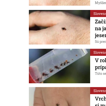
Myšlie
Sloven
Začí
na j
jese
Sú pre
Sloven
V ro
príp
Túto se
Sloven
Vrch
si m