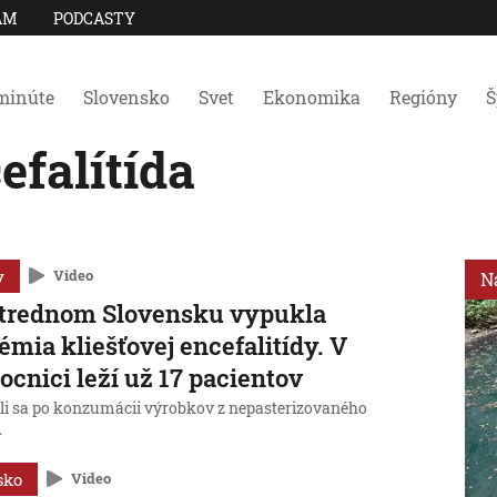
AM
PODCASTY
minúte
Slovensko
Svet
Ekonomika
Regióny
Š
efalítída
y
Video
N
strednom Slovensku vypukla
émia kliešťovej encefalitídy. V
cnici leží už 17 pacientov
li sa po konzumácii výrobkov z nepasterizovaného
.
sko
Video