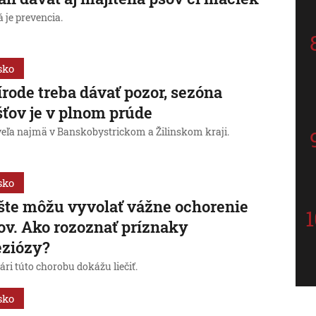
á je prevencia.
sko
írode treba dávať pozor, sezóna
šťov je v plnom prúde
 veľa najmä v Banskobystrickom a Žilinskom kraji.
sko
šte môžu vyvolať vážne ochorenie
ov. Ako rozoznať príznaky
eziózy?
ári túto chorobu dokážu liečiť.
sko