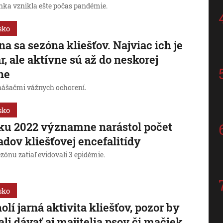
nka vznikla ešte počas pandémie.
sko
na sa sezóna kliešťov. Najviac ich je
ar, ale aktívne sú až do neskorej
ne
nášačmi vážnych ochorení.
sko
ku 2022 významne narástol počet
adov kliešťovej encefalitídy
zónu zatiaľ evidovali 3 epidémie.
sko
olí jarná aktivita kliešťov, pozor by
ali dávať aj majitelia psov či mačiek