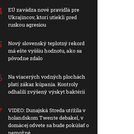
EÚ zavádza nové pravidlá pre
Ukrajincov, ktorí utiekli pred
ruskou agresiou
Nový slovenský teplotný rekord
má ešte vyššiu hodnotu, ako sa
pôvodne zdalo
Na viacerých vodných plochách
platí zákaz kúpania. Kontroly
odhalili zvýšený výskyt baktérií
VIDEO: Dunajská Streda utŕžila v
holandskom Twente debakel, v
domácej odvete sa bude pokúšať o
nemožné