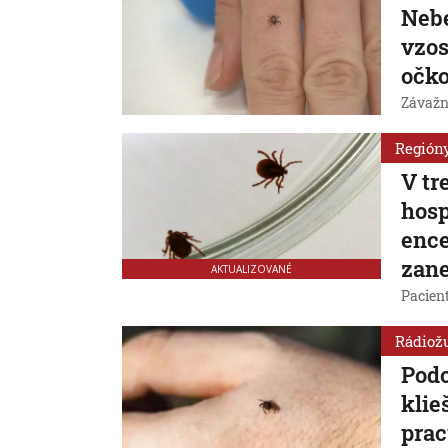
Nebe
vzos
očk
Závažn
Región
V tr
hosp
ence
zane
AKTUALIZOVANÉ
Pacien
Rádiož
Podo
klie
prac