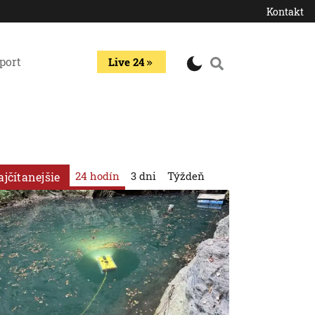
Kontakt
port
Live 24
24 hodín
3 dni
Týždeň
ajčítanejšie