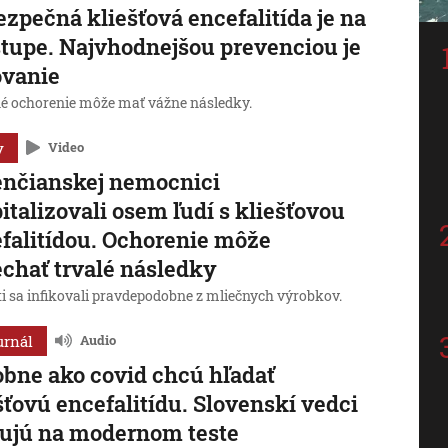
zpečná kliešťová encefalitída je na
tupe. Najvhodnejšou prevenciou je
ovanie
é ochorenie môže mať vážne následky.
y
Video
enčianskej nemocnici
italizovali osem ľudí s kliešťovou
falitídou. Ochorenie môže
chať trvalé následky
ti sa infikovali pravdepodobne z mliečnych výrobkov.
urnál
Audio
bne ako covid chcú hľadať
šťovú encefalitídu. Slovenskí vedci
ujú na modernom teste