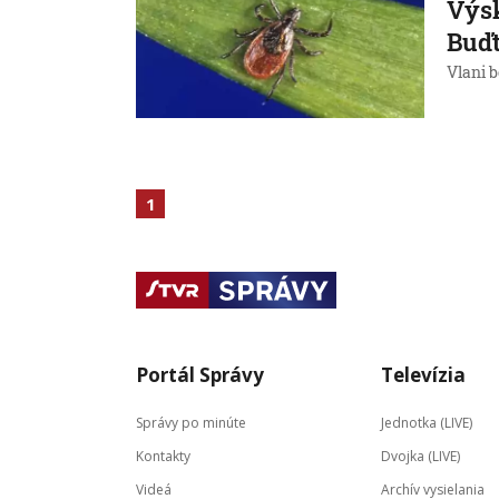
Výsk
Buďt
Vlani 
1
Portál Správy
Televízia
Správy po minúte
Jednotka (LIVE)
Kontakty
Dvojka (LIVE)
Videá
Archív vysielania