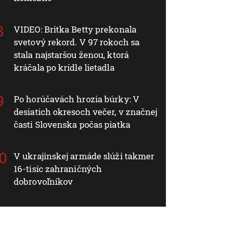
VIDEO: Britka Betty prekonala
svetový rekord. V 97 rokoch sa
stala najstaršou ženou, ktorá
kráčala po krídle lietadla
Po horúčavách hrozia búrky: V
desiatich okresoch večer, v značnej
časti Slovenska počas piatka
V ukrajinskej armáde slúži takmer
16-tisíc zahraničných
dobrovoľníkov