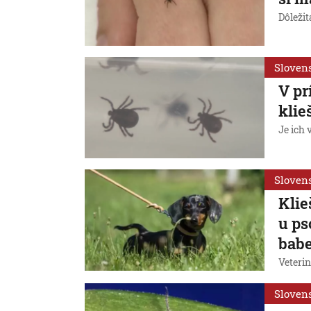
Dôležit
Sloven
V pr
klie
Je ich
Sloven
Klie
u ps
bab
Veterin
Sloven