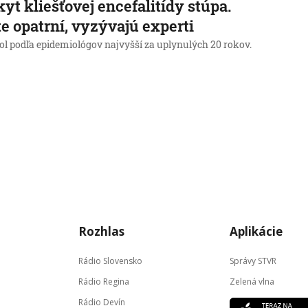
yt kliešťovej encefalitídy stúpa.
e opatrní, vyzývajú experti
bol podľa epidemiológov najvyšší za uplynulých 20 rokov.
Rozhlas
Aplikácie
Rádio Slovensko
Správy STVR
Rádio Regina
Zelená vlna
Rádio Devín