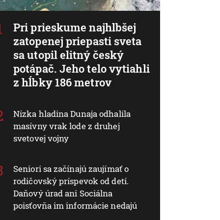
Pri prieskume najhlbšej
zatopenej priepasti sveta
sa utopil elitný český
potápač. Jeho telo vytiahli
z hĺbky 186 metrov
Nízka hladina Dunaja odhalila
masívny vrak lode z druhej
svetovej vojny
Seniori sa začínajú zaujímať o
rodičovský príspevok od detí.
Daňový úrad ani Sociálna
poisťovňa im informácie nedajú