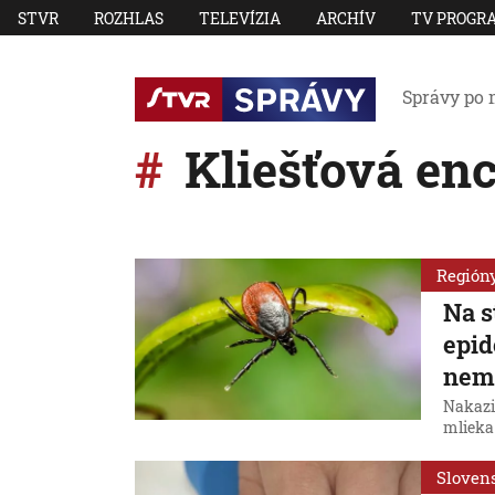
STVR
ROZHLAS
TELEVÍZIA
ARCHÍV
TV PROGR
Správy po 
Kliešťová enc
Región
Na 
epid
nemo
Nakazi
mlieka
Sloven