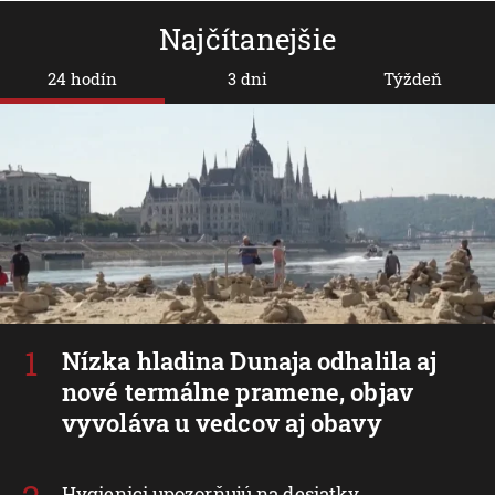
Najčítanejšie
24 hodín
3 dni
Týždeň
Nízka hladina Dunaja odhalila aj
nové termálne pramene, objav
vyvoláva u vedcov aj obavy
Hygienici upozorňujú na desiatky