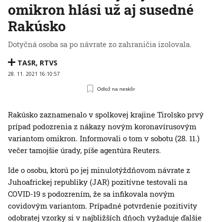
omikron hlási už aj susedné
Rakúsko
Dotyčná osoba sa po návrate zo zahraničia izolovala.
TASR
,
RTVS
28. 11. 2021 16:10:57
Odlož na neskôr
Rakúsko zaznamenalo v spolkovej krajine Tirolsko prvý
prípad podozrenia z nákazy novým koronavírusovým
variantom omikron. Informovali o tom v sobotu (28. 11.)
večer tamojšie úrady, píše agentúra Reuters.
Ide o osobu, ktorú po jej minulotýždňovom návrate z
Juhoafrickej republiky (JAR) pozitívne testovali na
COVID-19 s podozrením, že sa infikovala novým
covidovým variantom. Prípadné potvrdenie pozitivity
odobratej vzorky si v najbližších dňoch vyžaduje ďalšie