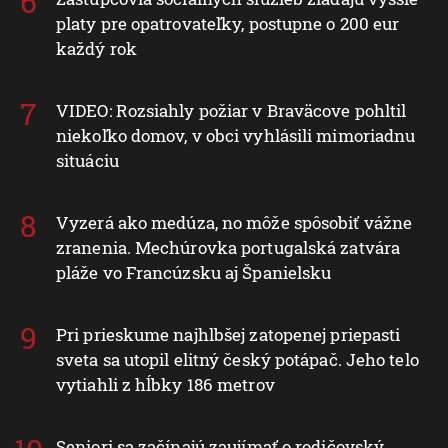
platy pre opatrovateľky, postupne o 200 eur
každý rok
VIDEO: Rozsiahly požiar v Braväcove pohltil
niekoľko domov, v obci vyhlásili mimoriadnu
situáciu
Vyzerá ako medúza, no môže spôsobiť vážne
zranenia. Mechúrovka portugalská zatvára
pláže vo Francúzsku aj Španielsku
Pri prieskume najhlbšej zatopenej priepasti
sveta sa utopil elitný český potápač. Jeho telo
vytiahli z hĺbky 186 metrov
Seniori sa začínajú zaujímať o rodičovský