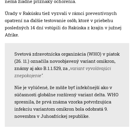
nemá žiadne príznaky ochorenia.
Úrady v Rakúsku tiež vyzvali v rámci preventívnych
opatrení na ďalšie testovanie osôb, ktoré v priebehu
posledných 14 dní vstúpili do Rakúska z krajín v južnej
Afrike.
Svetová zdravotnícka organizácia (WHO) v piatok
(26. 11.) označila novoobjavený variant omikron,
známy aj ako B.1.1.529, za
„variant vyvolávajúci
znepokojenie“.
Nie je vylúčené, že môže byť infekčnejší ako v
súčasnosti globálne rozšírený variant delta. WHO
spresnila, že prvá známa vzorka potvrdzujúca
infekciu variantom omikron bola odobratá 9.
novembra v Juhoafrickej republike.