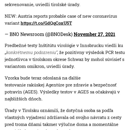
sekvenovanie, uviedli tirolské úrady.
NEW: Austria reports probable case of new coronavirus
variant
https://t.co/GdQqCoxU5T
— BNO Newsroom (@BNODesk)
November 27, 2021
Predbežné testy Inštitútu virológie v Innsbrucku viedli ku
„
konkrétnemu podozreniu“
, že pozitívny výsledok PCR testu
jednotlivca v tirolskom okrese Schwaz by mohol súvisieť s
variantom omikron, uviedli úrady.
Vzorka bude teraz odoslaná na ďalšie
testovanie rakúskej Agentúre pre zdravie a bezpečnosť
potravín (AGES). Výsledky testov v AGES sa očakávajú v
najbližších dňoch.
Úrady v Tirolsku oznámili, že dotyčná osoba sa podľa
vlastných vyjadrení zdržiavala od svojho návratu z cesty
pred troma dňami takmer výlučne doma a momentálne