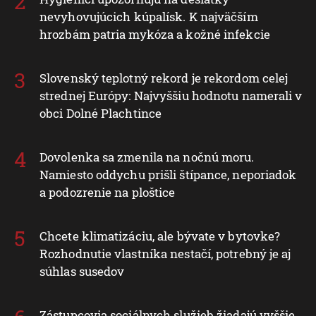
nevyhovujúcich kúpalísk. K najväčším
hrozbám patria mykóza a kožné infekcie
Slovenský teplotný rekord je rekordom celej
strednej Európy: Najvyššiu hodnotu namerali v
obci Dolné Plachtince
Dovolenka sa zmenila na nočnú moru.
Namiesto oddychu prišli štípance, neporiadok
a podozrenie na ploštice
Chcete klimatizáciu, ale bývate v bytovke?
Rozhodnutie vlastníka nestačí, potrebný je aj
súhlas susedov
Zástupcovia sociálnych služieb žiadajú vyššie