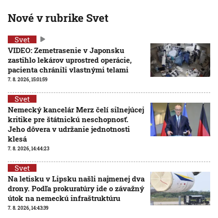
Nové v rubrike Svet
Svet
VIDEO: Zemetrasenie v Japonsku
zastihlo lekárov uprostred operácie,
pacienta chránili vlastnými telami
7. 8. 2026, 15:01:59
Svet
Nemecký kancelár Merz čelí silnejúcej
kritike pre štátnickú neschopnosť.
Jeho dôvera v udržanie jednotnosti
klesá
7. 8. 2026, 14:44:23
Svet
Na letisku v Lipsku našli najmenej dva
drony. Podľa prokuratúry ide o závažný
útok na nemeckú infraštruktúru
7. 8. 2026, 14:43:39