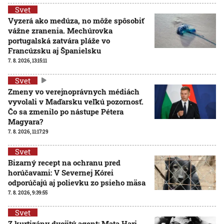
Svet
Vyzerá ako medúza, no môže spôsobiť
vážne zranenia. Mechúrovka
portugalská zatvára pláže vo
Francúzsku aj Španielsku
7. 8. 2026, 13:15:11
Svet
Zmeny vo verejnoprávnych médiách
vyvolali v Maďarsku veľkú pozornosť.
Čo sa zmenilo po nástupe Pétera
Magyara?
7. 8. 2026, 11:17:29
Svet
Bizarný recept na ochranu pred
horúčavami: V Severnej Kórei
odporúčajú aj polievku zo psieho mäsa
7. 8. 2026, 9:39:55
Svet
Z kurtizány dvojitý agent: Mata Hari,