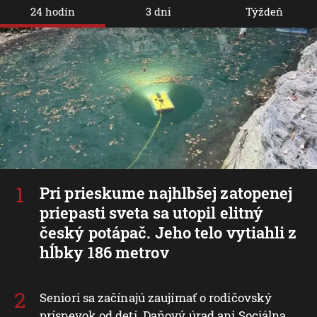
24 hodín
3 dni
Týždeň
Pri prieskume najhlbšej zatopenej
priepasti sveta sa utopil elitný
český potápač. Jeho telo vytiahli z
hĺbky 186 metrov
Seniori sa začínajú zaujímať o rodičovský
príspevok od detí. Daňový úrad ani Sociálna