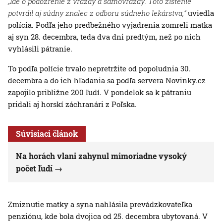
„Ide o podozrenie z vraždy a samovraždy. Toto zistenie
potvrdil aj súdny znalec z odboru súdneho lekárstva,“
uviedla
polícia. Podľa jeho predbežného vyjadrenia zomreli matka
aj syn 28. decembra, teda dva dni predtým, než po nich
vyhlásili pátranie.
To podľa polície trvalo nepretržite od popoludnia 30.
decembra a do ich hľadania sa podľa servera Novinky.cz
zapojilo približne 200 ľudí. V pondelok sa k pátraniu
pridali aj horskí záchranári z Poľska.
Súvisiaci článok
Na horách vlani zahynul mimoriadne vysoký
počet ľudí
Zmiznutie matky a syna nahlásila prevádzkovateľka
penziónu, kde bola dvojica od 25. decembra ubytovaná. V