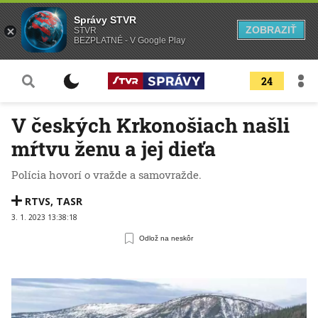
Správy STVR
ZOBRAZIŤ
STVR
BEZPLATNÉ - V Google Play
24
V českých Krkonošiach našli
mŕtvu ženu a jej dieťa
Polícia hovorí o vražde a samovražde.
RTVS
,
TASR
3. 1. 2023 13:38:18
Odlož na neskôr