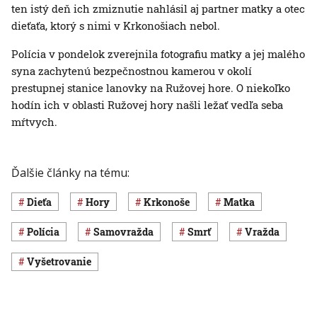
ten istý deň ich zmiznutie nahlásil aj partner matky a otec
dieťaťa, ktorý s nimi v Krkonošiach nebol.
Polícia v pondelok zverejnila fotografiu matky a jej malého
syna zachytenú bezpečnostnou kamerou v okolí
prestupnej stanice lanovky na Ružovej hore. O niekoľko
hodín ich v oblasti Ružovej hory našli ležať vedľa seba
mŕtvych.
Ďalšie články na tému:
dieťa
hory
Krkonoše
matka
polícia
samovražda
smrť
vražda
vyšetrovanie