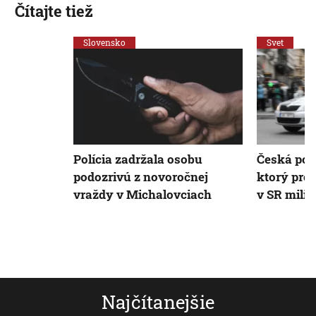
Čítajte tiež
Slovensko
Svet
Polícia zadržala osobu
Česká pol
podozrivú z novoročnej
ktorý pre
vraždy v Michalovciach
v SR mili
Najčítanejšie