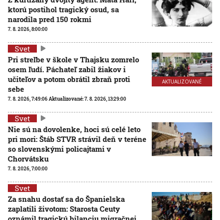
ktorú postihol tragický osud, sa
narodila pred 150 rokmi
7. 8. 2026, 8:00:00
Svet
Pri streľbe v škole v Thajsku zomrelo
osem ľudí. Páchateľ zabil žiakov i
učiteľov a potom obrátil zbraň proti
AKTUALIZOVANÉ
sebe
7. 8. 2026, 7:49:06
Aktualizované:
7. 8. 2026, 13:29:00
Svet
Nie sú na dovolenke, hoci sú celé leto
pri mori: Štáb STVR strávil deň v teréne
so slovenskými policajtami v
Chorvátsku
7. 8. 2026, 7:00:00
Svet
Za snahu dostať sa do Španielska
zaplatili životom: Starosta Ceuty
oznámil tragickú bilanciu migračnej