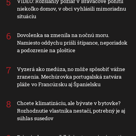
VIDEO: Rozsiahly požiar v Braväcove pohltil
niekoľko domov, v obci vyhlásili mimoriadnu
situáciu
Dovolenka sa zmenila na nočnú moru.
Namiesto oddychu prišli štípance, neporiadok
a podozrenie na ploštice
Vyzerá ako medúza, no môže spôsobiť vážne
zranenia. Mechúrovka portugalská zatvára
pláže vo Francúzsku aj Španielsku
Chcete klimatizáciu, ale bývate v bytovke?
Rozhodnutie vlastníka nestačí, potrebný je aj
súhlas susedov