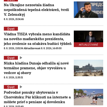
Na Ukrajine nezostala žiadna
nepoškodená tepelná elektráreň, tvrdí
V. Zelenskyj
8. 8. 2026, 15:34:46
Svet
Vládna TISZA vybrala meno kandidáta
na nového maďarského prezidenta,
jeho zvolenie sa očakáva budúci týždeň
AKTUALIZOVANÉ
8. 8. 2026, 13:51:54
Aktualizované:
8. 8. 2026, 14:49:00
Svet
Nízka hladina Dunaja odhalila aj nové
termálne pramene, objav vyvoláva u
vedcov aj obavy
8. 8. 2026, 11:30:31
Svet
Podvodné ponuky ubytovania v
Chorvátsku: Pár kliknutí na internete a
môžete prísť o peniaze aj dovolenku
8. 8. 2026, 10:51:49