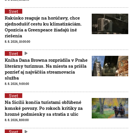
Svet
Rakúsko reaguje na horúčavy, chce
zjednodušiť cestu ku klimatizáciám.
Opozícia a Greenpeace žiadajú iné
riešenia
8. 8. 2026, 10:00:00
Svet
Kniha Dana Browna rozprúdila v Prahe
literárny turizmus. Na miesta sa prišla
pozrieť aj najväčšia streamovacia
služba
8. 8. 2026, 9:00:00
Svet
Na Sicílii končia turistami obľúbené
konské povozy. Po rokoch kritiky za
hrozné podmienky sa stratia z ulíc
8. 8. 2026, 8:00:00
Svet