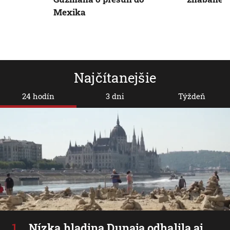
Mexika
Najčítanejšie
24 hodín
3 dni
Týždeň
Nízka hladina Dunaja odhalila aj