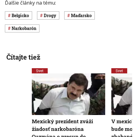
Ďalšie články na tému:
Belgicko
drogy
Maďarsko
narkobarón
Čítajte tiež
Svet
Svet
Mexický prezident zváži
V mexickej
žiadosť narkobaróna
bude možn
Guzmána o presun do
zhabané 