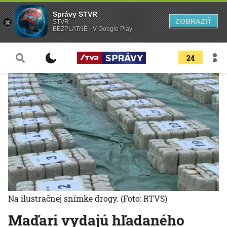
Správy STVR
ZOBRAZIŤ
STVR
BEZPLATNÉ - V Google Play
24
Na ilustračnej snímke drogy.
(Foto: RTVS)
Maďari vydajú hľadaného