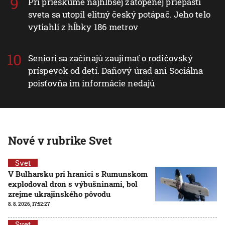
Pri prieskume najhlbšej zatopenej priepasti
sveta sa utopil elitný český potápač. Jeho telo
vytiahli z hĺbky 186 metrov
Seniori sa začínajú zaujímať o rodičovský
príspevok od detí. Daňový úrad ani Sociálna
poisťovňa im informácie nedajú
Nové v rubrike Svet
Svet
V Bulharsku pri hranici s Rumunskom
explodoval dron s výbušninami, bol
zrejme ukrajinského pôvodu
8. 8. 2026, 17:52:27
Svet