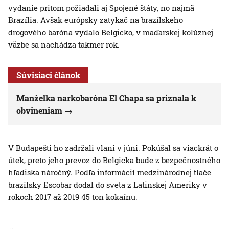
vydanie pritom požiadali aj Spojené štáty, no najmä
Brazília. Avšak európsky zatykač na brazílskeho
drogového baróna vydalo Belgicko, v maďarskej kolúznej
väzbe sa nachádza takmer rok.
Súvisiaci článok
Manželka narkobaróna El Chapa sa priznala k
obvineniam
V Budapešti ho zadržali vlani v júni. Pokúšal sa viackrát o
útek, preto jeho prevoz do Belgicka bude z bezpečnostného
hľadiska náročný. Podľa informácií medzinárodnej tlače
brazílsky Escobar dodal do sveta z Latinskej Ameriky v
rokoch 2017 až 2019 45 ton kokaínu.