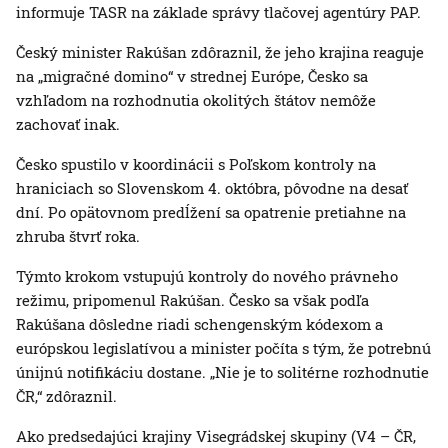
informuje TASR na základe správy tlačovej agentúry PAP.
Český minister Rakúšan zdôraznil, že jeho krajina reaguje
na „migračné domino“ v strednej Európe, Česko sa
vzhľadom na rozhodnutia okolitých štátov nemôže
zachovať inak.
Česko spustilo v koordinácii s Poľskom kontroly na
hraniciach so Slovenskom 4. októbra, pôvodne na desať
dní. Po opätovnom predĺžení sa opatrenie pretiahne na
zhruba štvrť roka.
Týmto krokom vstupujú kontroly do nového právneho
režimu, pripomenul Rakúšan. Česko sa však podľa
Rakúšana dôsledne riadi schengenským kódexom a
európskou legislatívou a minister počíta s tým, že potrebnú
únijnú notifikáciu dostane. „Nie je to solitérne rozhodnutie
ČR,“ zdôraznil.
Ako predsedajúci krajiny Visegrádskej skupiny (V4 – ČR,