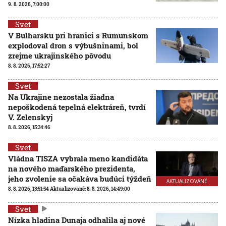
9. 8. 2026, 7:00:00
Svet
V Bulharsku pri hranici s Rumunskom
explodoval dron s výbušninami, bol
zrejme ukrajinského pôvodu
8. 8. 2026, 17:52:27
Svet
Na Ukrajine nezostala žiadna
nepoškodená tepelná elektráreň, tvrdí
V. Zelenskyj
8. 8. 2026, 15:34:46
Svet
Vládna TISZA vybrala meno kandidáta
na nového maďarského prezidenta,
jeho zvolenie sa očakáva budúci týždeň
AKTUALIZOVANÉ
8. 8. 2026, 13:51:54
Aktualizované:
8. 8. 2026, 14:49:00
Svet
Nízka hladina Dunaja odhalila aj nové