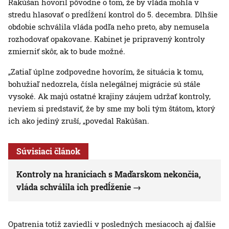
Rakúšan hovoril pôvodne o tom, že by vláda mohla v
stredu hlasovať o predĺžení kontrol do 5. decembra. Dlhšie
obdobie schválila vláda podľa neho preto, aby nemusela
rozhodovať opakovane. Kabinet je pripravený kontroly
zmierniť skôr, ak to bude možné.
„Zatiaľ úplne zodpovedne hovorím, že situácia k tomu,
bohužiaľ nedozrela, čísla nelegálnej migrácie sú stále
vysoké. Ak majú ostatné krajiny záujem udržať kontroly,
neviem si predstaviť, že by sme my boli tým štátom, ktorý
ich ako jediný zruší, „povedal Rakúšan.
Súvisiaci článok
Kontroly na hraniciach s Maďarskom nekončia,
vláda schválila ich predĺženie
Opatrenia totiž zaviedli v posledných mesiacoch aj ďalšie