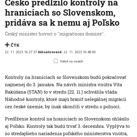
Česko predĺžilo kontroly na
hraniciach so Slovenskom,
pridáva sa k nemu aj Poľsko
Český minister hovorí o "migračnom domine".
ČTK
22. 11. 2023 16:27:37
Aktualizované:
22. 11. 2023 16:48:00
Odlož na neskôr
Kontroly na hraniciach so Slovenskom budú pokračovať
najmenej do 3. januára. Na návrh ministra vnútra Víta
Rakúšana (STAN) to v stredu (22. 11.) schválila vláda.
Náhodné kontroly, ktoré majú brániť nelegálnej migrácii
cez české územie, by inak skončili v stredu o polnoci.
Predĺženie kontrol na hraniciach so Slovenskom ohlásilo
aj Poľsko. Kontroly tak budú trvať 3. decembra. Vyplýva to
zo stredajšieho nariadenia poľského ministerstva vnútra,