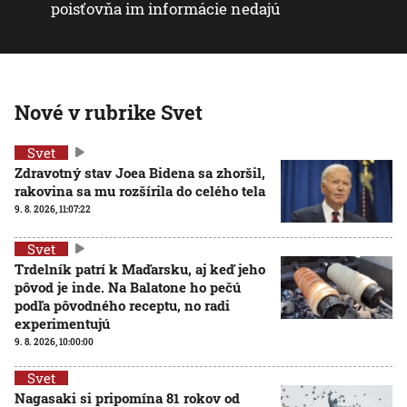
poisťovňa im informácie nedajú
Nové v rubrike Svet
Svet
Zdravotný stav Joea Bidena sa zhoršil,
rakovina sa mu rozšírila do celého tela
9. 8. 2026, 11:07:22
Svet
Trdelník patrí k Maďarsku, aj keď jeho
pôvod je inde. Na Balatone ho pečú
podľa pôvodného receptu, no radi
experimentujú
9. 8. 2026, 10:00:00
Svet
Nagasaki si pripomína 81 rokov od