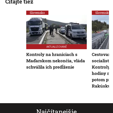
Čítajte tiež
Slovensko
Slovensko
AKTUALIZOVANÉ
Kontroly na hraniciach s
Cestovani
Maďarskom nekončia, vláda
socialisti
schválila ich predĺženie
Kontroly, 
hodiny na
potom pri
Rakúsku
Najčítanejšie