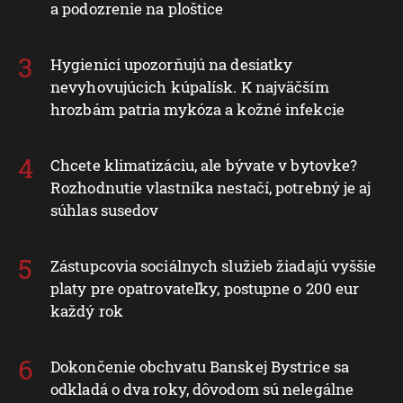
a podozrenie na ploštice
Hygienici upozorňujú na desiatky
nevyhovujúcich kúpalísk. K najväčším
hrozbám patria mykóza a kožné infekcie
Chcete klimatizáciu, ale bývate v bytovke?
Rozhodnutie vlastníka nestačí, potrebný je aj
súhlas susedov
Zástupcovia sociálnych služieb žiadajú vyššie
platy pre opatrovateľky, postupne o 200 eur
každý rok
Dokončenie obchvatu Banskej Bystrice sa
odkladá o dva roky, dôvodom sú nelegálne