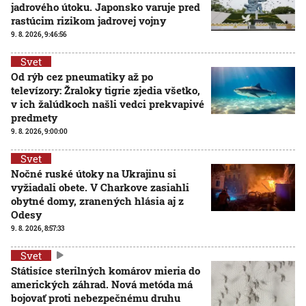
jadrového útoku. Japonsko varuje pred
rastúcim rizikom jadrovej vojny
9. 8. 2026, 9:46:56
Svet
Od rýb cez pneumatiky až po
televízory: Žraloky tigrie zjedia všetko,
v ich žalúdkoch našli vedci prekvapivé
predmety
9. 8. 2026, 9:00:00
Svet
Nočné ruské útoky na Ukrajinu si
vyžiadali obete. V Charkove zasiahli
obytné domy, zranených hlásia aj z
Odesy
9. 8. 2026, 8:57:33
Svet
Státisíce sterilných komárov mieria do
amerických záhrad. Nová metóda má
bojovať proti nebezpečnému druhu