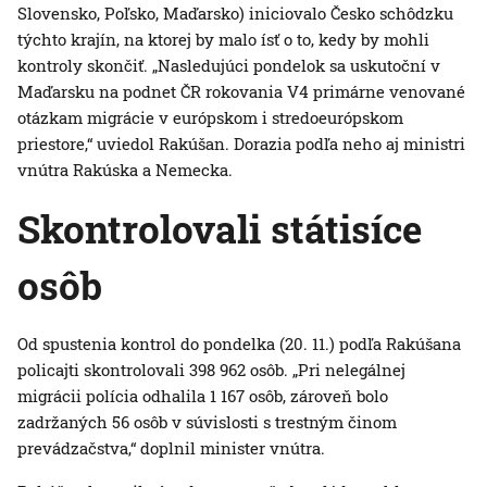
Slovensko, Poľsko, Maďarsko) iniciovalo Česko schôdzku
týchto krajín, na ktorej by malo ísť o to, kedy by mohli
kontroly skončiť. „Nasledujúci pondelok sa uskutoční v
Maďarsku na podnet ČR rokovania V4 primárne venované
otázkam migrácie v európskom i stredoeurópskom
priestore,“ uviedol Rakúšan. Dorazia podľa neho aj ministri
vnútra Rakúska a Nemecka.
Skontrolovali státisíce
osôb
Od spustenia kontrol do pondelka (20. 11.) podľa Rakúšana
policajti skontrolovali 398 962 osôb. „Pri nelegálnej
migrácii polícia odhalila 1 167 osôb, zároveň bolo
zadržaných 56 osôb v súvislosti s trestným činom
prevádzačstva,“ doplnil minister vnútra.