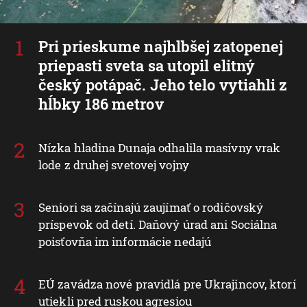
Pri prieskume najhlbšej zatopenej
priepasti sveta sa utopil elitný
český potápač. Jeho telo vytiahli z
hĺbky 186 metrov
Nízka hladina Dunaja odhalila masívny vrak
lode z druhej svetovej vojny
Seniori sa začínajú zaujímať o rodičovský
príspevok od detí. Daňový úrad ani Sociálna
poisťovňa im informácie nedajú
EÚ zavádza nové pravidlá pre Ukrajincov, ktorí
utiekli pred ruskou agresiou