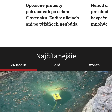
Opozičné protesty
Nehôd det
pokračovali po celom
pre chodco
Slovensku. Ľudí v uliciach
bezpečnosť
ani po týždňoch neubúda
mnohých r
Najčítanejšie
24 hodín
3 dni
Týždeň