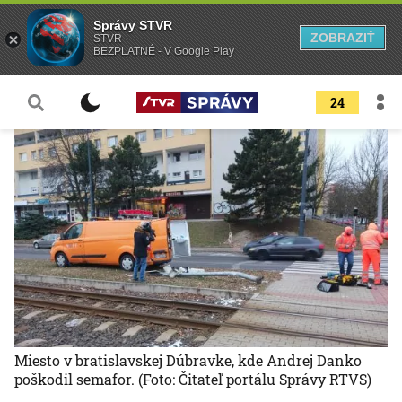
Správy STVR
ZOBRAZIŤ
STVR
BEZPLATNÉ - V Google Play
24
Miesto v bratislavskej Dúbravke, kde Andrej Danko
poškodil semafor.
(Foto: Čitateľ portálu Správy RTVS)