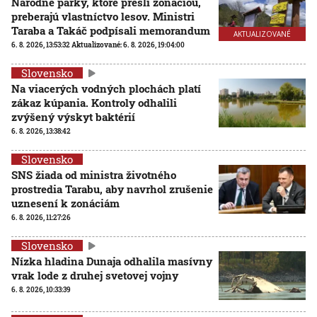
Národné parky, ktoré prešli zonáciou,
preberajú vlastníctvo lesov. Ministri
Taraba a Takáč podpísali memorandum
AKTUALIZOVANÉ
6. 8. 2026, 13:53:32
Aktualizované:
6. 8. 2026, 19:04:00
Slovensko
Na viacerých vodných plochách platí
zákaz kúpania. Kontroly odhalili
zvýšený výskyt baktérií
6. 8. 2026, 13:38:42
Slovensko
SNS žiada od ministra životného
prostredia Tarabu, aby navrhol zrušenie
uznesení k zonáciám
6. 8. 2026, 11:27:26
Slovensko
Nízka hladina Dunaja odhalila masívny
vrak lode z druhej svetovej vojny
6. 8. 2026, 10:33:39