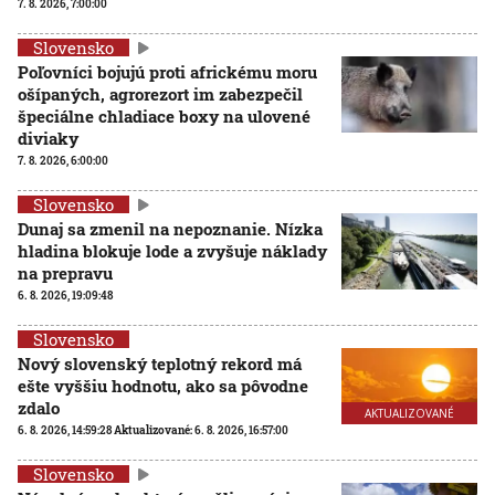
7. 8. 2026, 7:00:00
Slovensko
Poľovníci bojujú proti africkému moru
ošípaných, agrorezort im zabezpečil
špeciálne chladiace boxy na ulovené
diviaky
7. 8. 2026, 6:00:00
Slovensko
Dunaj sa zmenil na nepoznanie. Nízka
hladina blokuje lode a zvyšuje náklady
na prepravu
6. 8. 2026, 19:09:48
Slovensko
Nový slovenský teplotný rekord má
ešte vyššiu hodnotu, ako sa pôvodne
zdalo
AKTUALIZOVANÉ
6. 8. 2026, 14:59:28
Aktualizované:
6. 8. 2026, 16:57:00
Slovensko