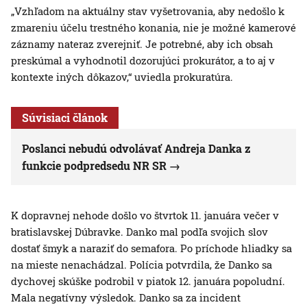
„Vzhľadom na aktuálny stav vyšetrovania, aby nedošlo k
zmareniu účelu trestného konania, nie je možné kamerové
záznamy nateraz zverejniť. Je potrebné, aby ich obsah
preskúmal a vyhodnotil dozorujúci prokurátor, a to aj v
kontexte iných dôkazov,“ uviedla prokuratúra.
Súvisiaci článok
Poslanci nebudú odvolávať Andreja Danka z
funkcie podpredsedu NR SR
K dopravnej nehode došlo vo štvrtok 11. januára večer v
bratislavskej Dúbravke. Danko mal podľa svojich slov
dostať šmyk a naraziť do semafora. Po príchode hliadky sa
na mieste nenachádzal. Polícia potvrdila, že Danko sa
dychovej skúške podrobil v piatok 12. januára popoludní.
Mala negatívny výsledok. Danko sa za incident