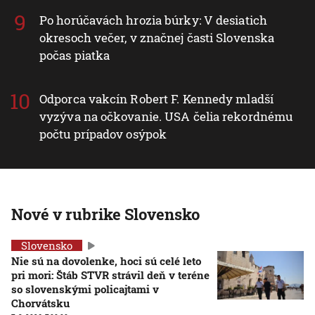
Po horúčavách hrozia búrky: V desiatich
okresoch večer, v značnej časti Slovenska
počas piatka
Odporca vakcín Robert F. Kennedy mladší
vyzýva na očkovanie. USA čelia rekordnému
počtu prípadov osýpok
Nové v rubrike Slovensko
Slovensko
Nie sú na dovolenke, hoci sú celé leto
pri mori: Štáb STVR strávil deň v teréne
so slovenskými policajtami v
Chorvátsku