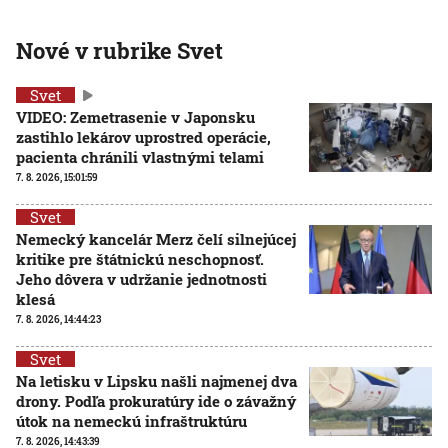
Nové v rubrike Svet
Svet
VIDEO: Zemetrasenie v Japonsku
zastihlo lekárov uprostred operácie,
pacienta chránili vlastnými telami
7. 8. 2026, 15:01:59
Svet
Nemecký kancelár Merz čelí silnejúcej
kritike pre štátnickú neschopnosť.
Jeho dôvera v udržanie jednotnosti
klesá
7. 8. 2026, 14:44:23
Svet
Na letisku v Lipsku našli najmenej dva
drony. Podľa prokuratúry ide o závažný
útok na nemeckú infraštruktúru
7. 8. 2026, 14:43:39