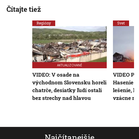
Čítajte tiež
Regióny
Svet
AKTUALIZOVANÉ
VIDEO: V osade na
VIDEO Pož
východnom Slovensku horeli
Hasenie k
chatrče, desiatky ľudí ostali
lešenie, ľ
bez strechy nad hlavou
vzácne m
Najčítanejšie