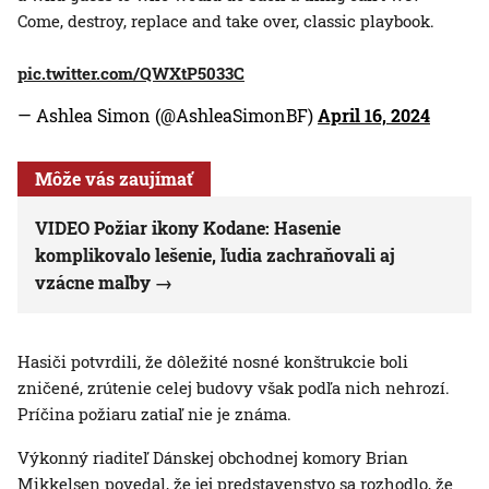
Come, destroy, replace and take over, classic playbook.
pic.twitter.com/QWXtP5033C
— Ashlea Simon (@AshleaSimonBF)
April 16, 2024
Môže vás zaujímať
VIDEO Požiar ikony Kodane: Hasenie
komplikovalo lešenie, ľudia zachraňovali aj
vzácne maľby
Hasiči potvrdili, že dôležité nosné konštrukcie boli
zničené, zrútenie celej budovy však podľa nich nehrozí.
Príčina požiaru zatiaľ nie je známa.
Výkonný riaditeľ Dánskej obchodnej komory Brian
Mikkelsen povedal, že jej predstavenstvo sa rozhodlo, že