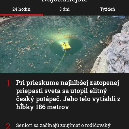
24 hodín
3 dni
Týždeň
Pri prieskume najhlbšej zatopenej
priepasti sveta sa utopil elitný
český potápač. Jeho telo vytiahli z
hĺbky 186 metrov
Seniori sa začínajú zaujímať o rodičovský