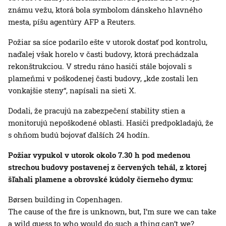
známu vežu, ktorá bola symbolom dánskeho hlavného
mesta, píšu agentúry AFP a Reuters.
Požiar sa síce podarilo ešte v utorok dostať pod kontrolu,
naďalej však horelo v časti budovy, ktorá prechádzala
rekonštrukciou. V stredu ráno hasiči stále bojovali s
plameňmi v poškodenej časti budovy, „kde zostali len
vonkajšie steny“, napísali na sieti X.
Dodali, že pracujú na zabezpečení stability stien a
monitorujú nepoškodené oblasti. Hasiči predpokladajú, že
s ohňom budú bojovať ďalších 24 hodín.
Požiar vypukol v utorok okolo 7.30 h pod medenou
strechou budovy postavenej z červených tehál, z ktorej
šľahali plamene a obrovské kúdoly čierneho dymu:
Børsen building in Copenhagen.
The cause of the fire is unknown, but, I’m sure we can take
a wild guess to who would do such a thing can’t we?