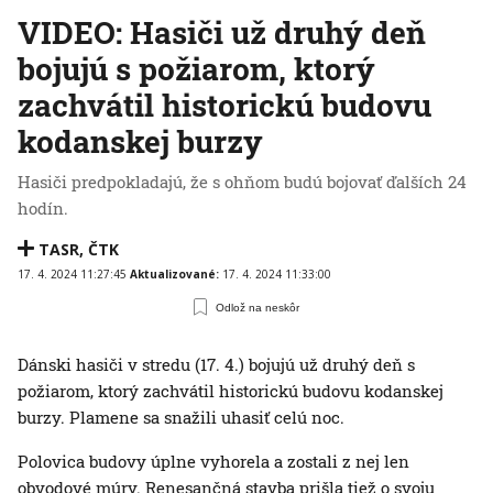
VIDEO: Hasiči už druhý deň
bojujú s požiarom, ktorý
zachvátil historickú budovu
kodanskej burzy
Hasiči predpokladajú, že s ohňom budú bojovať ďalších 24
hodín.
TASR
,
ČTK
17. 4. 2024 11:27:45
Aktualizované:
17. 4. 2024 11:33:00
Odlož na neskôr
Dánski hasiči v stredu (17. 4.) bojujú už druhý deň s
požiarom, ktorý zachvátil historickú budovu kodanskej
burzy. Plamene sa snažili uhasiť celú noc.
Polovica budovy úplne vyhorela a zostali z nej len
obvodové múry. Renesančná stavba prišla tiež o svoju