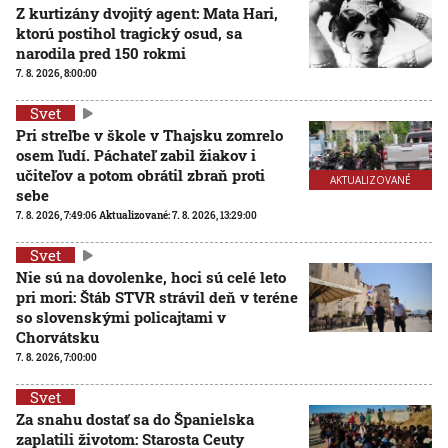
Z kurtizány dvojitý agent: Mata Hari,
ktorú postihol tragický osud, sa
narodila pred 150 rokmi
7. 8. 2026, 8:00:00
Svet
Pri streľbe v škole v Thajsku zomrelo
osem ľudí. Páchateľ zabil žiakov i
učiteľov a potom obrátil zbraň proti
AKTUALIZOVANÉ
sebe
7. 8. 2026, 7:49:06
Aktualizované:
7. 8. 2026, 13:29:00
Svet
Nie sú na dovolenke, hoci sú celé leto
pri mori: Štáb STVR strávil deň v teréne
so slovenskými policajtami v
Chorvátsku
7. 8. 2026, 7:00:00
Svet
Za snahu dostať sa do Španielska
zaplatili životom: Starosta Ceuty