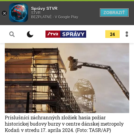
Správy STVR
ZOBRAZIŤ
STVR
BEZPLATNÉ - V Google Play
24
Príslušníci záchranných zložiek hasia požiar
historickej budovy burzy v centre dánskej metropoly
Kodaň v stredu 17. apríla 2024.
(Foto: TASR/AP)