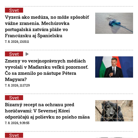
Svet
Vyzerá ako medúza, no môže spôsobiť
vážne zranenia. Mechúrovka
portugalská zatvára pláže vo
Francúzsku aj Španielsku
7. 8. 2026, 13:15:11
Svet
Zmeny vo verejnoprávnych médiách
vyvolali v Maďarsku veľkú pozornosť.
Čo sa zmenilo po nástupe Pétera
Magyara?
7. 8. 2026, 11:17:29
Svet
Bizarný recept na ochranu pred
horúčavami: V Severnej Kórei
odporúčajú aj polievku zo psieho mäsa
7. 8. 2026, 9:39:55
Svet