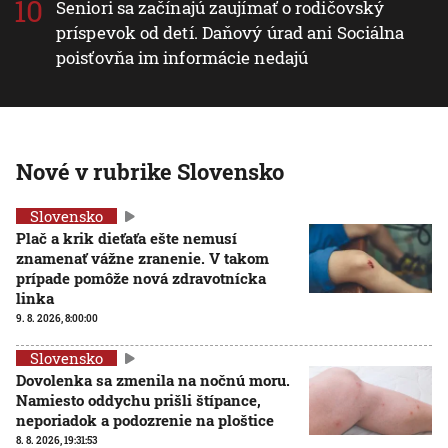
Seniori sa začínajú zaujímať o rodičovský
príspevok od detí. Daňový úrad ani Sociálna
poisťovňa im informácie nedajú
Nové v rubrike Slovensko
Slovensko
Plač a krik dieťaťa ešte nemusí
znamenať vážne zranenie. V takom
prípade pomôže nová zdravotnícka
linka
9. 8. 2026, 8:00:00
Slovensko
Dovolenka sa zmenila na nočnú moru.
Namiesto oddychu prišli štípance,
neporiadok a podozrenie na ploštice
8. 8. 2026, 19:31:53