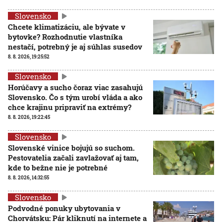
Slovensko
Chcete klimatizáciu, ale bývate v
bytovke? Rozhodnutie vlastníka
nestačí, potrebný je aj súhlas susedov
8. 8. 2026, 19:25:52
Slovensko
Horúčavy a sucho čoraz viac zasahujú
Slovensko. Čo s tým urobí vláda a ako
chce krajinu pripraviť na extrémy?
8. 8. 2026, 19:22:45
Slovensko
Slovenské vinice bojujú so suchom.
Pestovatelia začali zavlažovať aj tam,
kde to bežne nie je potrebné
8. 8. 2026, 14:32:55
Slovensko
Podvodné ponuky ubytovania v
Chorvátsku: Pár kliknutí na internete a