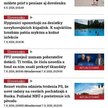
môžete prísť o peniaze aj dovolenku
8. 8. 2026, 10:51:49
Slovensko
Hygienici upozorňujú na desiatky
nevyhovujúcich kúpalísk. K najväčším
hrozbám patria mykóza a kožné
infekcie
7. 8. 2026, 19:10:36
Slovensko
FPU zverejnil zoznam poberateľov
dotácií. Tí tvrdia, že čísla nesedia a
fond sa ním snaží prekryť škandály
AKTUALIZOVANÉ
7. 8. 2026, 18:15:46
Aktualizované:
7. 8. 2026, 19:29:00
Slovensko
Rezort vnútra odmieta tvrdenia PS, že
nové radary na cestách pochádzajú z
Ruska. Požiadal NBÚ o prešetrenie ich
AKTUALIZOVANÉ
pôvodu
7. 8. 2026, 13:08:52
Aktualizované:
7. 8. 2026, 19:12:00