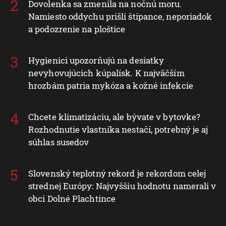
Dovolenka sa zmenila na nočnú moru.
Namiesto oddychu prišli štípance, neporiadok
a podozrenie na ploštice
Hygienici upozorňujú na desiatky
nevyhovujúcich kúpalísk. K najväčším
hrozbám patria mykóza a kožné infekcie
Chcete klimatizáciu, ale bývate v bytovke?
Rozhodnutie vlastníka nestačí, potrebný je aj
súhlas susedov
Slovenský teplotný rekord je rekordom celej
strednej Európy: Najvyššiu hodnotu namerali v
obci Dolné Plachtince