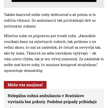
Takáto kazivosť môže zuby deštruovať a až potom si to
rodičia všimnú. Do ambulancií tak prichádzajú deti so
zničenými zubami.
Mliečne zuby sú prípravou pre trvalé zuby. „Akonáhle
vznikajú kazy na mliečnych zuboch, tak prídeme o ne
veľmi skoro, čo má za následok, že čelusť sa nevyvíja tak,
ako by mala. Tkanivá na seba navzájom vplývajú – ak
vám niečo chýba, tak je ten vývoj zmenený. Za následok to
môže mať krivé zuby, čo musíme korigovať strojčekom,“
upozorňuje stomatológ.
Môže vás zaujímať
Nelegálna zubná ambulancia v Bratislave
vyviazla bez pokuty. Podobné prípady pribúdajú