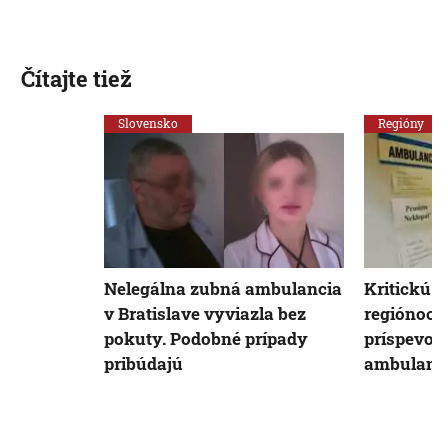
Čítajte tiež
Slovensko
Regióny
Nelegálna zubná ambulancia
Kritickú s
v Bratislave vyviazla bez
regiónoch
pokuty. Podobné prípady
príspevok
pribúdajú
ambulanci