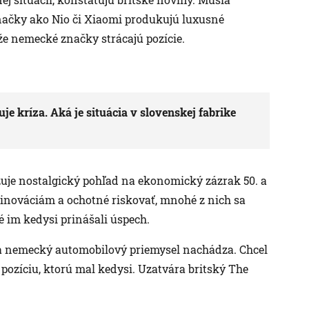
ačky ako Nio či Xiaomi produkujú luxusné
 že nemecké značky strácajú pozície.
 kríza. Aká je situácia v slovenskej fabrike
je nostalgický pohľad na ekonomický zázrak 50. a
 inováciám a ochotné riskovať, mnohé z nich sa
ré im kedysi prinášali úspech.
 sa nemecký automobilový priemysel nachádza. Chcel
 pozíciu, ktorú mal kedysi. Uzatvára britský The