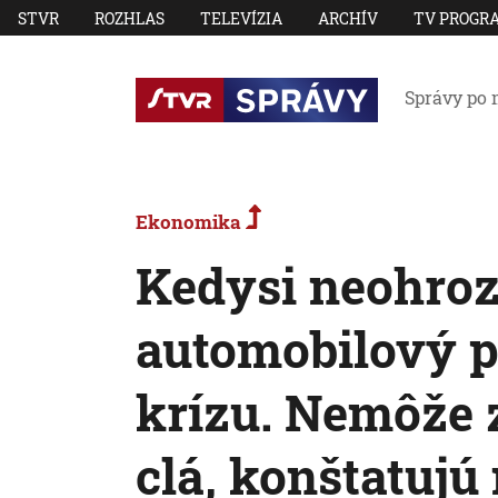
STVR
ROZHLAS
TELEVÍZIA
ARCHÍV
TV PROGR
Správy po 
Ekonomika
Kedysi neohro
automobilový p
krízu. Nemôže 
clá, konštatujú