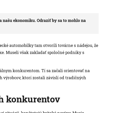
 našu ekonomiku. Odraziť by sa to mohlo na
ecké automobilky tam otvorili továrne s nádejou, že
ike. Museli však zakladať spoločné podniky s
lnym konkurentom. Tí sa začali orientovať na
 výrobcov, ktorí zostali závislí od tradičných
h konkurentov
j situácii, konštatujú britské noviny. Musia