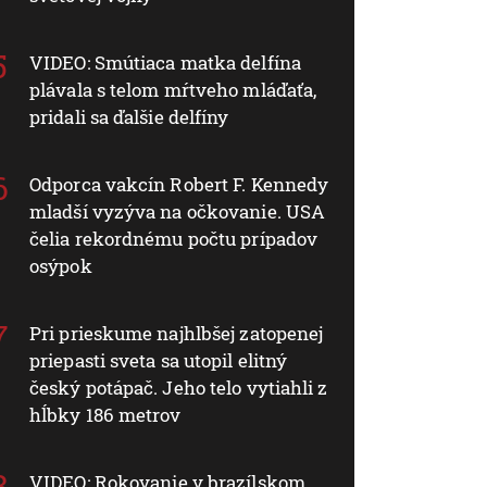
VIDEO: Smútiaca matka delfína
plávala s telom mŕtveho mláďaťa,
pridali sa ďalšie delfíny
Odporca vakcín Robert F. Kennedy
mladší vyzýva na očkovanie. USA
čelia rekordnému počtu prípadov
osýpok
Pri prieskume najhlbšej zatopenej
priepasti sveta sa utopil elitný
český potápač. Jeho telo vytiahli z
hĺbky 186 metrov
VIDEO: Rokovanie v brazílskom