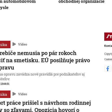
m automobilovom
obchodnej organizácie
ysle
mika
Video
Konta
rebiče nemusia po pár rokoch
Copyri
iť na smetisku. EÚ posilňuje právo
Cookie
pravu
na opravu zavádza nové pravidlá pre podnikateľov aj
iteľov.
 13:44:01
mika
Video
rt práce prišiel s návrhom rodinnej
y so zľavami. Opozícia hovorí o