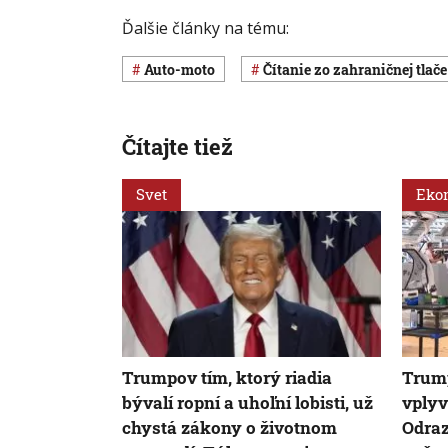
Ďalšie články na tému:
auto-moto
Čítanie zo zahraničnej tlače
Čítajte tiež
Svet
Eko
Trumpov tím, ktorý riadia
Trum
bývalí ropní a uhoľní lobisti, už
vplyv
chystá zákony o životnom
Odraz