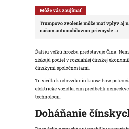
Môže vás zaujímať
Trumpovo zvolenie môže mať vplyv aj na
našom automobilovom priemysle
Ďalšiu veľkú hrozbu predstavuje Čína. Nem
získajú podiel v rozsiahlej čínskej ekonom
čínskymi spoločnosťami.
To viedlo k odovzdaniu know-how potenciá
elektrické vozidlá, čím predbehli nemeckých
technológií.
Doháňanie čínskyc
Dnes čelia nemecké automobilky nezvyčajne