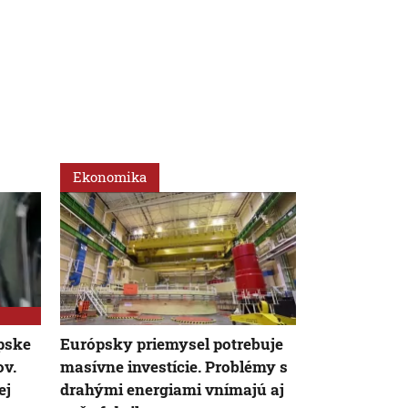
Ekonomika
Ekonomika
pske
Európsky priemysel potrebuje
Automobilov
ov.
masívne investície. Problémy s
Nemecku suž
ej
drahými energiami vnímajú aj
situácia v s