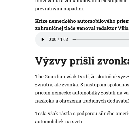
inovovania a zdokonaľovania existujúcich 
prevratnými nápadmi.
Kríze nemeckého automobilového priemys
zahraničnej tlače venoval redaktor Vili
Výzvy prišli zvonk
The Guardian však tvrdí, že skutočné výzv
zvnútra, ale zvonka. S nástupom spoločnost
pričom nemecké automobilky zostali na váž
náskoku a ohrozenia tradičných dodávateľo
Tesla však rástla s podporou silného ameri
automobiliek na svete.