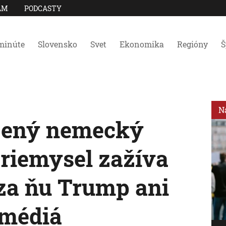
AM
PODCASTY
minúte
Slovensko
Svet
Ekonomika
Regióny
Š
N
zený nemecký
riemysel zažíva
za ňu Trump ani
 médiá