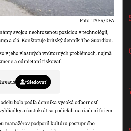
Foto: TASR/DPA
námy svojou neohrozenou pozíciou v technológii,
ump a clá. Konštatuje britský denník The Guardian.
o v jeho vlastných vnútorných problémoch, najmä
 zmene a odmietaní riskovať.
hreads
Sledovať
delu bola podľa denníka vysoká odbornosť
yhliadky a častokrát sa podieľali na riadení firiem.
iou manažérov podporil kultúru postupného