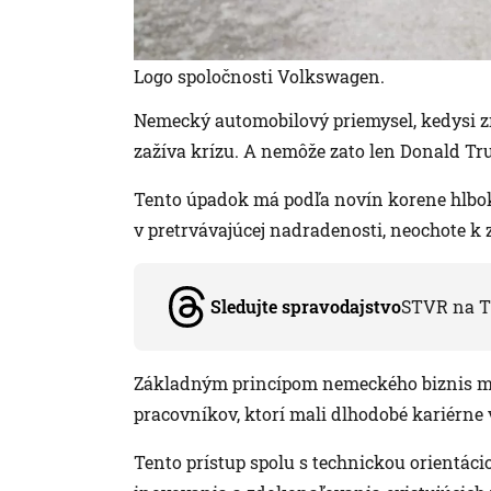
Logo spoločnosti Volkswagen.
Nemecký automobilový priemysel, kedysi z
zažíva krízu. A nemôže zato len Donald Tr
Tento úpadok má podľa novín korene hlbok
v pretrvávajúcej nadradenosti, neochote k
Sledujte spravodajstvo
STVR na T
Základným princípom nemeckého biznis mo
pracovníkov, ktorí mali dlhodobé kariérne v
Tento prístup spolu s technickou orientác