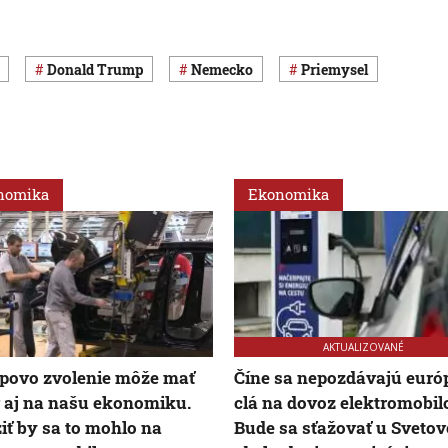
Donald Trump
Nemecko
priemysel
nomika
Ekonomika
AKTUALIZOVANÉ
povo zvolenie môže mať
Číne sa nepozdávajú euró
 aj na našu ekonomiku.
clá na dovoz elektromobil
iť by sa to mohlo na
Bude sa sťažovať u Svetov