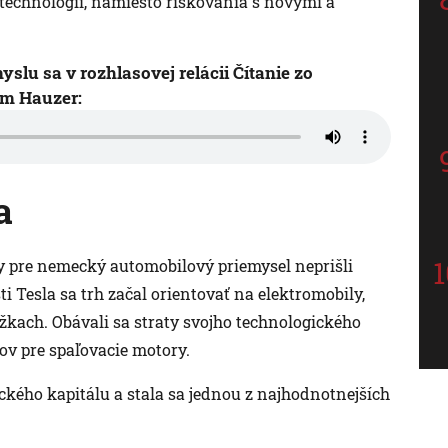
technológií, namiesto riskovania s novými a
lu sa v rozhlasovej relácii Čítanie zo
am Hauzer:
a
y pre nemecký automobilový priemysel neprišli
i Tesla sa trh začal orientovať na elektromobily,
kach. Obávali sa straty svojho technologického
v pre spaľovacie motory.
ckého kapitálu a stala sa jednou z najhodnotnejších