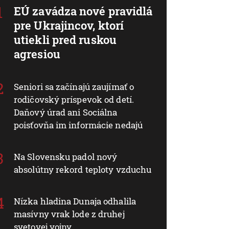
EÚ zavádza nové pravidlá
pre Ukrajincov, ktorí
utiekli pred ruskou
agresiou
Seniori sa začínajú zaujímať o
rodičovský príspevok od detí.
Daňový úrad ani Sociálna
poisťovňa im informácie nedajú
Na Slovensku padol nový
absolútny rekord teploty vzduchu
Nízka hladina Dunaja odhalila
masívny vrak lode z druhej
svetovej vojny