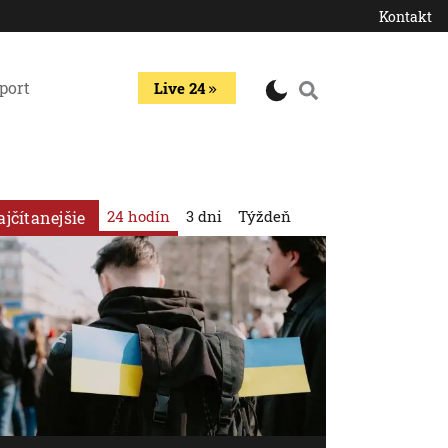
Kontakt
port
Live 24
24 hodín
3 dni
Týždeň
ajčítanejšie