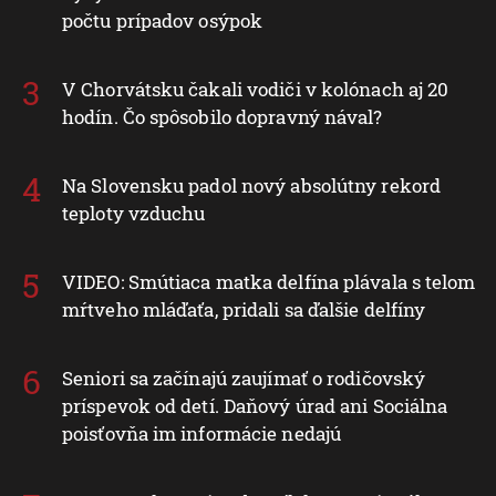
počtu prípadov osýpok
V Chorvátsku čakali vodiči v kolónach aj 20
hodín. Čo spôsobilo dopravný nával?
Na Slovensku padol nový absolútny rekord
teploty vzduchu
VIDEO: Smútiaca matka delfína plávala s telom
mŕtveho mláďaťa, pridali sa ďalšie delfíny
Seniori sa začínajú zaujímať o rodičovský
príspevok od detí. Daňový úrad ani Sociálna
poisťovňa im informácie nedajú