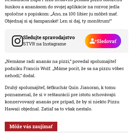
šunkou a ananásom do svojej aplikácie na rozvoz jedla
spoločne s popiskom: „Áno, za 100 libier ju môžeš mať.
Objednaj si aj šampanské! Len si daj, ty monštrum!“
Sledujte spravodajstvo
Sledovať
STVR na Instagrame
„Nemáme radi ananás na pizzi,“ povedal spolumajiteľ
podniku Francis Wolf. „Máme pocit, že sa na pizzu vôbec
nehodí,“ dodal.
Druhý spolumajiteľ, šéfkuchár Quin Jianoran, k tomu
poznamenal, že si v reštaurácii pre istotu schovávajú
konzervovaný ananás pre prípad, že by si niekto Pizzu
Hawaii objednal. Zatiaľ sa to však nestalo.
Môže vás zaujímať