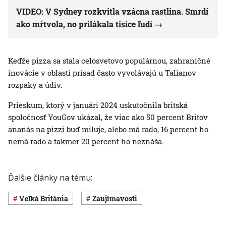
VIDEO: V Sydney rozkvitla vzácna rastlina. Smrdí
ako mŕtvola, no prilákala tisíce ľudí
Keďže pizza sa stala celosvetovo populárnou, zahraničné
inovácie v oblasti prísad často vyvolávajú u Talianov
rozpaky a údiv.
Prieskum, ktorý v januári 2024 uskutočnila britská
spoločnosť YouGov ukázal, že viac ako 50 percent Britov
ananás na pizzi buď miluje, alebo má rado, 16 percent ho
nemá rado a takmer 20 percent ho neznáša.
Ďalšie články na tému:
Veľká Británia
Zaujímavosti