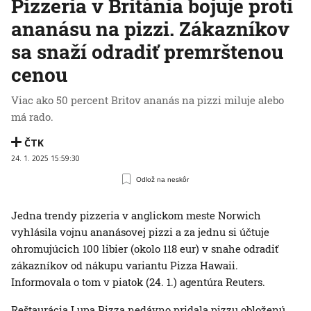
Pizzeria v Británia bojuje proti
ananásu na pizzi. Zákazníkov
sa snaží odradiť premrštenou
cenou
Viac ako 50 percent Britov ananás na pizzi miluje alebo
má rado.
ČTK
24. 1. 2025 15:59:30
Odlož na neskôr
Jedna trendy pizzeria v anglickom meste Norwich
vyhlásila vojnu ananásovej pizzi a za jednu si účtuje
ohromujúcich 100 libier (okolo 118 eur) v snahe odradiť
zákazníkov od nákupu variantu Pizza Hawaii.
Informovala o tom v piatok (24. 1.) agentúra Reuters.
Reštaurácia Lupa Pizza nedávno pridala pizzu obloženú