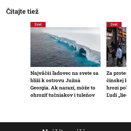
Čítajte tiež
Svet
Svet
Najväčší ľadovec na svete sa
Za protest
blíži k ostrovu Južná
čínskej k
Georgia. Ak narazí, môže to
hrozí poby
ohroziť tučniakov i tuleňov
Ľudí „lieč