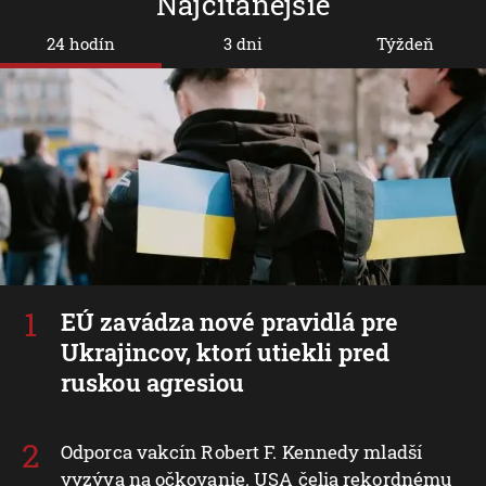
Najčítanejšie
24 hodín
3 dni
Týždeň
EÚ zavádza nové pravidlá pre
Ukrajincov, ktorí utiekli pred
ruskou agresiou
Odporca vakcín Robert F. Kennedy mladší
vyzýva na očkovanie. USA čelia rekordnému