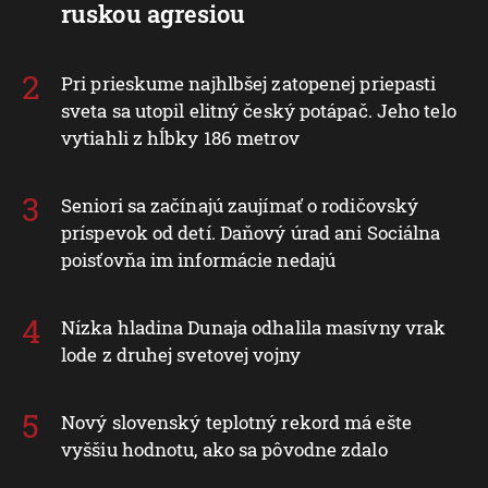
ruskou agresiou
Pri prieskume najhlbšej zatopenej priepasti
sveta sa utopil elitný český potápač. Jeho telo
vytiahli z hĺbky 186 metrov
Seniori sa začínajú zaujímať o rodičovský
príspevok od detí. Daňový úrad ani Sociálna
poisťovňa im informácie nedajú
Nízka hladina Dunaja odhalila masívny vrak
lode z druhej svetovej vojny
Nový slovenský teplotný rekord má ešte
vyššiu hodnotu, ako sa pôvodne zdalo