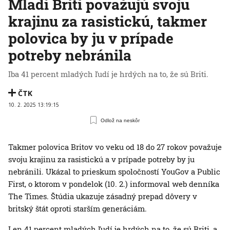
Mladí Briti považujú svoju
krajinu za rasistickú, takmer
polovica by ju v prípade
potreby nebránila
Iba 41 percent mladých ľudí je hrdých na to, že sú Briti.
ČTK
10. 2. 2025 13:19:15
Odlož na neskôr
Takmer polovica Britov vo veku od 18 do 27 rokov považuje
svoju krajinu za rasistickú a v prípade potreby by ju
nebránili. Ukázal to prieskum spoločností YouGov a Public
First, o ktorom v pondelok (10. 2.) informoval web denníka
The Times. Štúdia ukazuje zásadný prepad dôvery v
britský štát oproti starším generáciám.
Len 41 percent mladých ľudí je hrdých na to, že sú Briti, a