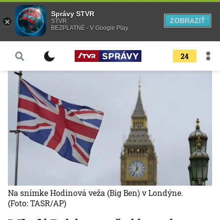
Správy STVR
ZOBRAZIŤ
STVR
BEZPLATNÉ - V Google Play
24
Na snímke Hodinová veža (Big Ben) v Londýne.
(Foto: TASR/AP)