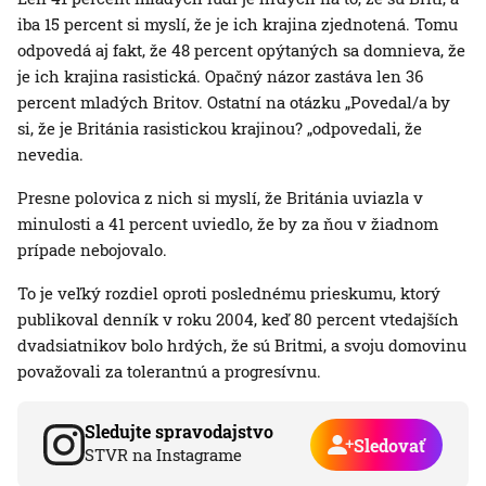
iba 15 percent si myslí, že je ich krajina zjednotená. Tomu
odpovedá aj fakt, že 48 percent opýtaných sa domnieva, že
je ich krajina rasistická. Opačný názor zastáva len 36
percent mladých Britov. Ostatní na otázku „Povedal/a by
si, že je Británia rasistickou krajinou? „odpovedali, že
nevedia.
Presne polovica z nich si myslí, že Británia uviazla v
minulosti a 41 percent uviedlo, že by za ňou v žiadnom
prípade nebojovalo.
To je veľký rozdiel oproti poslednému prieskumu, ktorý
publikoval denník v roku 2004, keď 80 percent vtedajších
dvadsiatnikov bolo hrdých, že sú Britmi, a svoju domovinu
považovali za tolerantnú a progresívnu.
Sledujte spravodajstvo
Sledovať
STVR na Instagrame