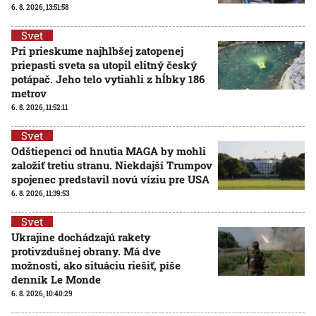
6. 8. 2026, 13:51:58
Svet
Pri prieskume najhlbšej zatopenej
priepasti sveta sa utopil elitný český
potápač. Jeho telo vytiahli z hĺbky 186
metrov
6. 8. 2026, 11:52:11
Svet
Odštiepenci od hnutia MAGA by mohli
založiť tretiu stranu. Niekdajší Trumpov
spojenec predstavil novú víziu pre USA
6. 8. 2026, 11:39:53
Svet
Ukrajine dochádzajú rakety
protivzdušnej obrany. Má dve
možnosti, ako situáciu riešiť, píše
denník Le Monde
6. 8. 2026, 10:40:29