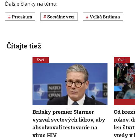
Ďalšie články na tému:
prieskum
Sociálne veci
Veľká Británia
Čítajte tiež
Svet
Svet
Britský premiér Starmer
Od brexitu
vyzval svetových lídrov, aby
rokov, dn
absolvovali testovanie na
len štvrtin
vírus HIV
vtedy v kr