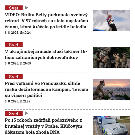
Svet
VIDEO: Britka Betty prekonala svetový
rekord. V 97 rokoch sa stala najstaršou
ženou, ktorá kráčala po krídle lietadla
6. 8. 2026, 15:40:24
Svet
V ukrajinskej armáde slúži takmer 16-
tisíc zahraničných dobrovoľníkov
6. 8. 2026, 14:26:05
Svet
Pred voľbami vo Francúzsku silnie
ruská dezinformačná kampaň. Terčom
sú viacerí politici
6. 8. 2026, 14:21:27
Svet
Po 15 rokoch zadržali podozrivého z
brutálnej vraždy v Prahe. Kľúčovým
dôkazom bola zhoda DNA