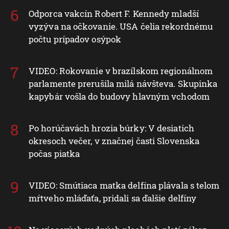
Odporca vakcín Robert F. Kennedy mladší
vyzýva na očkovanie. USA čelia rekordnému
počtu prípadov osýpok
VIDEO: Rokovanie v brazílskom regionálnom
parlamente prerušila milá návšteva. Skupinka
kapybár vošla do budovy hlavným vchodom
Po horúčavách hrozia búrky: V desiatich
okresoch večer, v značnej časti Slovenska
počas piatka
VIDEO: Smútiaca matka delfína plávala s telom
mŕtveho mláďaťa, pridali sa ďalšie delfíny