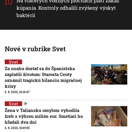
Na viacerých vodných plochách platí zákaz
kúpania. Kontroly odhalili zvýšený výskyt
baktérií
Nové v rubrike Svet
Svet
Za snahu dostať sa do Španielska
zaplatili životom: Starosta Ceuty
oznámil tragickú bilanciu migračnej
krízy
6. 8. 2026, 16:16:47
Svet
Žena v Taliansku omylom vyhodila
žreb s výhrou milión eur. Smetiari ho
hľadali dva dni
6. 8. 2026, 15:49:55