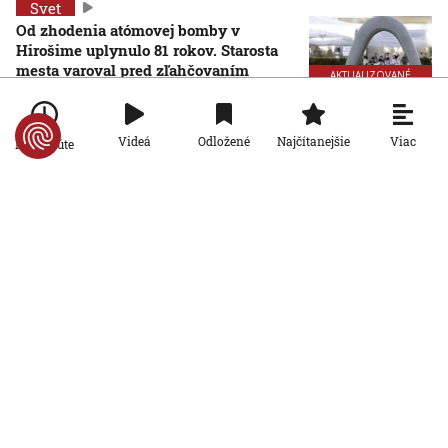
Svet
Od zhodenia atómovej bomby v
Hirošime uplynulo 81 rokov. Starosta
mesta varoval pred zľahčovaním
AKTUALIZOVANÉ
neľudskosti jadrových zbraní
6. 8. 2026, 10:39:25
Aktualizované:
6. 8. 2026, 13:10:00
Viac
Videá
Odložené
Najčítanejšie
Po minúte
Svet
Dron s výbušninami, ktorý našli na
letisku, predstavuje novú úroveň
nebezpečenstva, tvrdí nemecký
minister vnútra
6. 8. 2026, 10:17:42
Svet
Pri ruskom bombardovaní Charkovskej
oblasti zahynuli traja ľudia. Rusko hlási
obeť po ukrajinskom dronovom útoku
6. 8. 2026, 7:54:40
Svet
Ruský dron prenasledoval predajcu