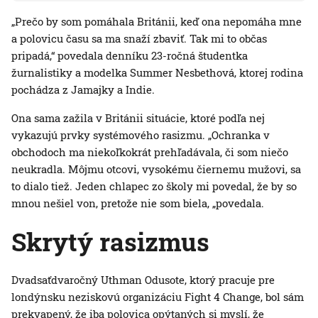
„Prečo by som pomáhala Británii, keď ona nepomáha mne
a polovicu času sa ma snaží zbaviť. Tak mi to občas
pripadá,“ povedala denníku 23-ročná študentka
žurnalistiky a modelka Summer Nesbethová, ktorej rodina
pochádza z Jamajky a Indie.
Ona sama zažila v Británii situácie, ktoré podľa nej
vykazujú prvky systémového rasizmu. „Ochranka v
obchodoch ma niekoľkokrát prehľadávala, či som niečo
neukradla. Môjmu otcovi, vysokému čiernemu mužovi, sa
to dialo tiež. Jeden chlapec zo školy mi povedal, že by so
mnou nešiel von, pretože nie som biela, „povedala.
Skrytý rasizmus
Dvadsaťdvaročný Uthman Odusote, ktorý pracuje pre
londýnsku neziskovú organizáciu Fight 4 Change, bol sám
prekvapený, že iba polovica opýtaných si myslí, že