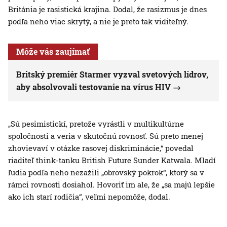
Británia je rasistická krajina. Dodal, že rasizmus je dnes
podľa neho viac skrytý, a nie je preto tak viditeľný.
Môže vás zaujímať
Britský premiér Starmer vyzval svetových lídrov,
aby absolvovali testovanie na vírus HIV
„Sú pesimistickí, pretože vyrástli v multikultúrne
spoločnosti a veria v skutočnú rovnosť. Sú preto menej
zhovievaví v otázke rasovej diskriminácie,“ povedal
riaditeľ think-tanku British Future Sunder Katwala. Mladí
ľudia podľa neho nezažili „obrovský pokrok“, ktorý sa v
rámci rovnosti dosiahol. Hovoriť im ale, že „sa majú lepšie
ako ich starí rodičia“, veľmi nepomôže, dodal.