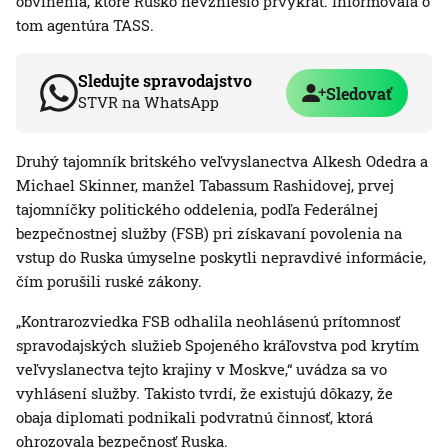
obvinenia, ktoré Rusko nevznieslo prvýkrát. Informovala o
tom agentúra TASS.
Sledujte spravodajstvo
Sledovať
STVR na WhatsApp
Druhý tajomník britského veľvyslanectva Alkesh Odedra a
Michael Skinner, manžel Tabassum Rashidovej, prvej
tajomníčky politického oddelenia, podľa Federálnej
bezpečnostnej služby (FSB) pri získavaní povolenia na
vstup do Ruska úmyselne poskytli nepravdivé informácie,
čím porušili ruské zákony.
„Kontrarozviedka FSB odhalila neohlásenú prítomnosť
spravodajských služieb Spojeného kráľovstva pod krytím
veľvyslanectva tejto krajiny v Moskve,“ uvádza sa vo
vyhlásení služby. Takisto tvrdí, že existujú dôkazy, že
obaja diplomati podnikali podvratnú činnosť, ktorá
ohrozovala bezpečnosť Ruska.