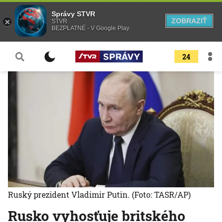
Správy STVR
ZOBRAZIŤ
STVR
BEZPLATNÉ - V Google Play
24
Ruský prezident Vladimir Putin.
(Foto: TASR/AP)
Rusko vyhosťuje britského