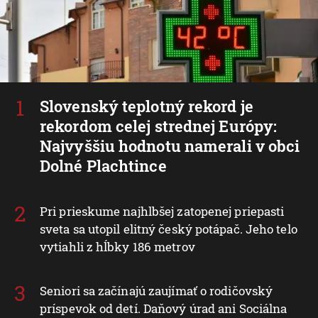
Slovenský teplotný rekord je
rekordom celej strednej Európy:
Najvyššiu hodnotu namerali v obci
Dolné Plachtince
Pri prieskume najhlbšej zatopenej priepasti
sveta sa utopil elitný český potápač. Jeho telo
vytiahli z hĺbky 186 metrov
Seniori sa začínajú zaujímať o rodičovský
príspevok od detí. Daňový úrad ani Sociálna