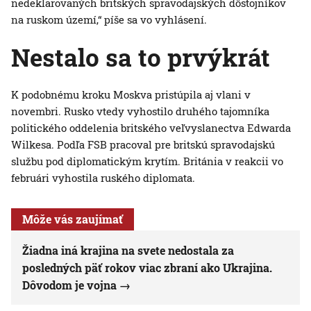
nedeklarovaných britských spravodajských dôstojníkov
na ruskom území,“ píše sa vo vyhlásení.
Nestalo sa to prvýkrát
K podobnému kroku Moskva pristúpila aj vlani v
novembri. Rusko vtedy vyhostilo druhého tajomníka
politického oddelenia britského veľvyslanectva Edwarda
Wilkesa. Podľa FSB pracoval pre britskú spravodajskú
službu pod diplomatickým krytím. Británia v reakcii vo
februári vyhostila ruského diplomata.
Môže vás zaujímať
Žiadna iná krajina na svete nedostala za
posledných päť rokov viac zbraní ako Ukrajina.
Dôvodom je vojna