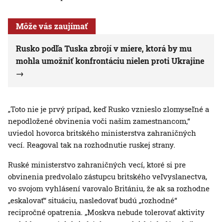
Môže vás zaujímať
Rusko podľa Tuska zbrojí v miere, ktorá by mu
mohla umožniť konfrontáciu nielen proti Ukrajine
„Toto nie je prvý prípad, keď Rusko vznieslo zlomyseľné a
nepodložené obvinenia voči našim zamestnancom,“
uviedol hovorca britského ministerstva zahraničných
vecí. Reagoval tak na rozhodnutie ruskej strany.
Ruské ministerstvo zahraničných vecí, ktoré si pre
obvinenia predvolalo zástupcu britského veľvyslanectva,
vo svojom vyhlásení varovalo Britániu, že ak sa rozhodne
„eskalovať“ situáciu, nasledovať budú „rozhodné“
recipročné opatrenia. „Moskva nebude tolerovať aktivity