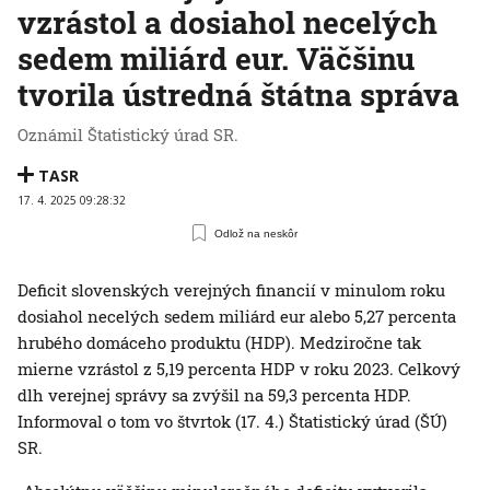
vzrástol a dosiahol necelých
sedem miliárd eur. Väčšinu
tvorila ústredná štátna správa
Oznámil Štatistický úrad SR.
TASR
17. 4. 2025 09:28:32
Odlož na neskôr
Deficit slovenských verejných financií v minulom roku
dosiahol necelých sedem miliárd eur alebo 5,27 percenta
hrubého domáceho produktu (HDP). Medziročne tak
mierne vzrástol z 5,19 percenta HDP v roku 2023. Celkový
dlh verejnej správy sa zvýšil na 59,3 percenta HDP.
Informoval o tom vo štvrtok (17. 4.) Štatistický úrad (ŠÚ)
SR.