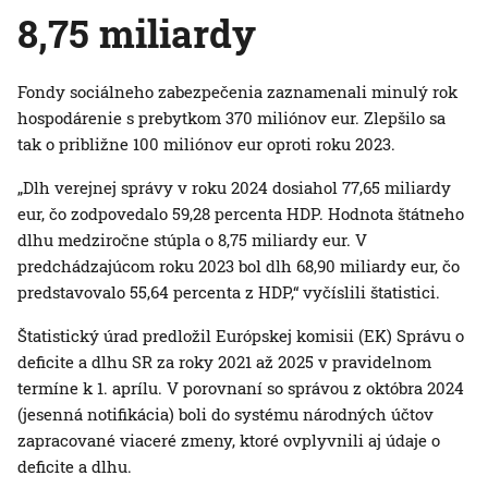
8,75 miliardy
Fondy sociálneho zabezpečenia zaznamenali minulý rok
hospodárenie s prebytkom 370 miliónov eur. Zlepšilo sa
tak o približne 100 miliónov eur oproti roku 2023.
„Dlh verejnej správy v roku 2024 dosiahol 77,65 miliardy
eur, čo zodpovedalo 59,28 percenta HDP. Hodnota štátneho
dlhu medziročne stúpla o 8,75 miliardy eur. V
predchádzajúcom roku 2023 bol dlh 68,90 miliardy eur, čo
predstavovalo 55,64 percenta z HDP,“ vyčíslili štatistici.
Štatistický úrad predložil Európskej komisii (EK) Správu o
deficite a dlhu SR za roky 2021 až 2025 v pravidelnom
termíne k 1. aprílu. V porovnaní so správou z októbra 2024
(jesenná notifikácia) boli do systému národných účtov
zapracované viaceré zmeny, ktoré ovplyvnili aj údaje o
deficite a dlhu.