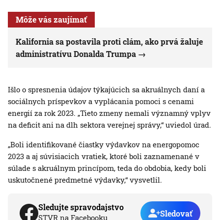
Môže vás zaujímať
Kalifornia sa postavila proti clám, ako prvá žaluje
administratívu Donalda Trumpa
Išlo o spresnenia údajov týkajúcich sa akruálnych daní a
sociálnych príspevkov a vyplácania pomoci s cenami
energií za rok 2023. „Tieto zmeny nemali významný vplyv
na deficit ani na dlh sektora verejnej správy,“ uviedol úrad.
„Boli identifikované čiastky výdavkov na energopomoc
2023 a aj súvisiacich vratiek, ktoré boli zaznamenané v
súlade s akruálnym princípom, teda do obdobia, kedy boli
uskutočnené predmetné výdavky,“ vysvetlil.
Sledujte spravodajstvo
Sledovať
STVR na Facebooku