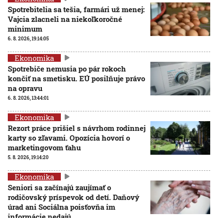
Spotrebitelia sa tešia, farmári už menej:
Vajcia zlacneli na niekoľkoročné
minimum
6. 8. 2026, 19:14:05
Ekonomika
Spotrebiče nemusia po pár rokoch
končiť na smetisku. EÚ posilňuje právo
na opravu
6. 8. 2026, 13:44:01
Ekonomika
Rezort práce prišiel s návrhom rodinnej
karty so zľavami. Opozícia hovorí o
marketingovom ťahu
5. 8. 2026, 19:14:20
Ekonomika
Seniori sa začínajú zaujímať o
rodičovský príspevok od detí. Daňový
úrad ani Sociálna poisťovňa im
informácie nedajú