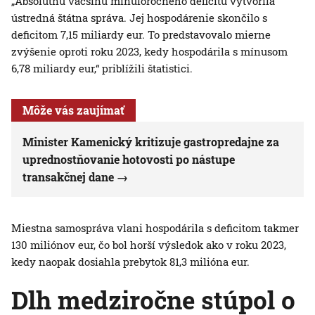
„Absolútnu väčšinu minuloročného deficitu vytvorila
ústredná štátna správa. Jej hospodárenie skončilo s
deficitom 7,15 miliardy eur. To predstavovalo mierne
zvýšenie oproti roku 2023, kedy hospodárila s mínusom
6,78 miliardy eur,“ priblížili štatistici.
Môže vás zaujímať
Minister Kamenický kritizuje gastropredajne za
uprednostňovanie hotovosti po nástupe
transakčnej dane
Miestna samospráva vlani hospodárila s deficitom takmer
130 miliónov eur, čo bol horší výsledok ako v roku 2023,
kedy naopak dosiahla prebytok 81,3 milióna eur.
Dlh medziročne stúpol o