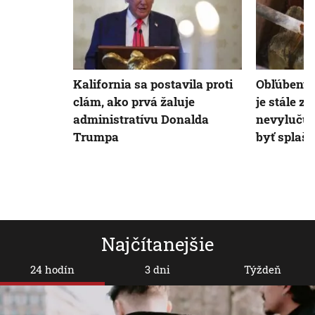
Kalifornia sa postavila proti
Obľúbený 
clám, ako prvá žaluje
je stále z
administratívu Donalda
nevylučuj
Trumpa
byť splaš
Najčítanejšie
24 hodín
3 dni
Týždeň