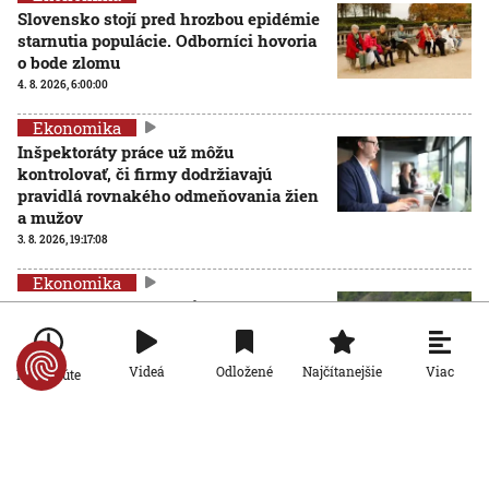
Slovensko stojí pred hrozbou epidémie
starnutia populácie. Odborníci hovoria
o bode zlomu
4. 8. 2026, 6:00:00
Ekonomika
Inšpektoráty práce už môžu
kontrolovať, či firmy dodržiavajú
pravidlá rovnakého odmeňovania žien
a mužov
3. 8. 2026, 19:17:08
Ekonomika
Problémový horský priechod Soroška
sa zatiaľ nezmení: Tunel je v
nedohľadne a rozšírenie cesty viazne
na financiách
Viac
Videá
Odložené
Najčítanejšie
Po minúte
3. 8. 2026, 10:27:23
Ekonomika
Viac než desaťtisíc hotelov žaluje portál
Booking za obmedzenia pri určovaní