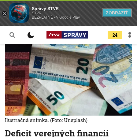
Správy STVR
ZOBRAZIŤ
STVR
BEZPLATNÉ - V Google Play
24
Ilustračná snímka.
(Foto: Unsplash)
Deficit verejných financií