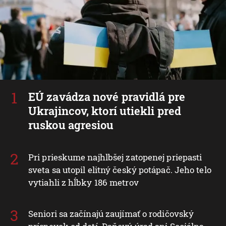
EÚ zavádza nové pravidlá pre
Ukrajincov, ktorí utiekli pred
ruskou agresiou
Pri prieskume najhlbšej zatopenej priepasti
sveta sa utopil elitný český potápač. Jeho telo
vytiahli z hĺbky 186 metrov
Seniori sa začínajú zaujímať o rodičovský