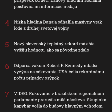
príspevok od detí. Daňový úrad ani Sociálna
poisťovňa im informácie nedajú
Nízka hladina Dunaja odhalila masívny vrak
lode z druhej svetovej vojny
Nový slovenský teplotný rekord má ešte
vyššiu hodnotu, ako sa pôvodne zdalo
Odporca vakcín Robert F. Kennedy mladší
vyzýva na očkovanie. USA čelia rekordnému
počtu prípadov osýpok
VIDEO: Rokovanie v brazílskom regionálnom
parlamente prerušila milá návšteva. Skupinka
kapybár vošla do budovy hlavným vchodom