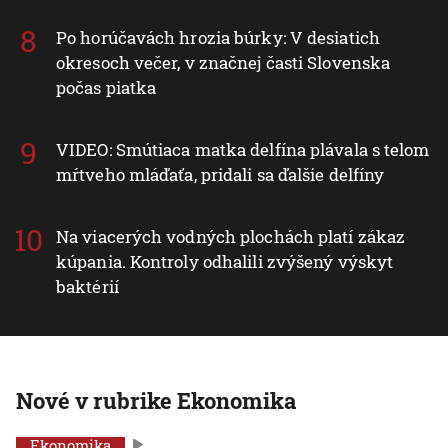
Po horúčavách hrozia búrky: V desiatich
okresoch večer, v značnej časti Slovenska
počas piatka
VIDEO: Smútiaca matka delfína plávala s telom
mŕtveho mláďaťa, pridali sa ďalšie delfíny
Na viacerých vodných plochách platí zákaz
kúpania. Kontroly odhalili zvýšený výskyt
baktérií
Nové v rubrike Ekonomika
Ekonomika