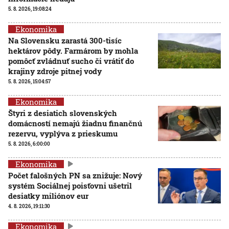
5. 8. 2026, 19:08:24
Ekonomika
Na Slovensku zarastá 300-tisíc
hektárov pôdy. Farmárom by mohla
pomôcť zvládnuť sucho či vrátiť do
krajiny zdroje pitnej vody
5. 8. 2026, 15:04:57
Ekonomika
Štyri z desiatich slovenských
domácností nemajú žiadnu finančnú
rezervu, vyplýva z prieskumu
5. 8. 2026, 6:00:00
Ekonomika
Počet falošných PN sa znižuje: Nový
systém Sociálnej poisťovni ušetril
desiatky miliónov eur
4. 8. 2026, 19:11:30
Ekonomika