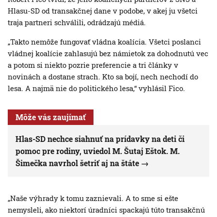
Hlasu-SD od transakčnej dane v podobe, v akej ju všetci
traja partneri schválili, odrádzajú médiá.
„Takto nemôže fungovať vládna koalícia. Všetci poslanci
vládnej koalície zahlasujú bez námietok za dohodnutú vec
a potom si niekto pozrie preferencie a tri články v
novinách a dostane strach. Kto sa bojí, nech nechodí do
lesa. A najmä nie do politického lesa,“ vyhlásil Fico.
Môže vás zaujímať
Hlas-SD nechce siahnuť na prídavky na deti či
pomoc pre rodiny, uviedol M. Šutaj Eštok. M.
Šimečka navrhol šetriť aj na štáte
„Naše výhrady k tomu zaznievali. A to sme si ešte
nemysleli, ako niektorí úradníci spackajú túto transakčnú