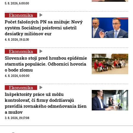
5. 8. 2026, 6:00:00
Ekonomika
Počet falošných PN sa znižuje: Nový
systém Sociálnej poisťovni ušetril
desiatky miliónov eur
4. 8. 2026, 19:11:30
Ekonomika
Slovensko stojí pred hrozbou epidémie
starnutia populácie. Odborníci hovoria
o bode zlomu
4. 8. 2026, 6:00:00
Ekonomika
Inšpektoráty práce už môžu
kontrolovať, či firmy dodržiavajú
pravidlá rovnakého odmeňovania žien
a mužov
3. 8. 2026, 19:17:08
Ekonomika