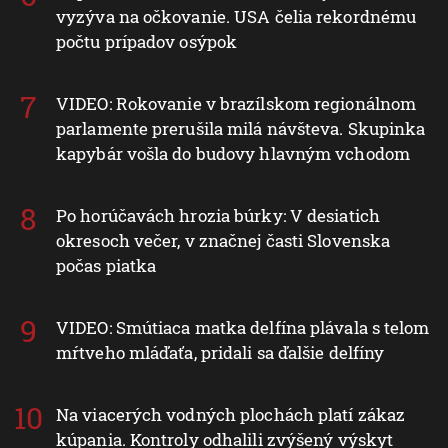
vyzýva na očkovanie. USA čelia rekordnému
počtu prípadov osýpok
VIDEO: Rokovanie v brazílskom regionálnom
parlamente prerušila milá návšteva. Skupinka
kapybár vošla do budovy hlavným vchodom
Po horúčavách hrozia búrky: V desiatich
okresoch večer, v značnej časti Slovenska
počas piatka
VIDEO: Smútiaca matka delfína plávala s telom
mŕtveho mláďaťa, pridali sa ďalšie delfíny
Na viacerých vodných plochách platí zákaz
kúpania. Kontroly odhalili zvýšený výskyt