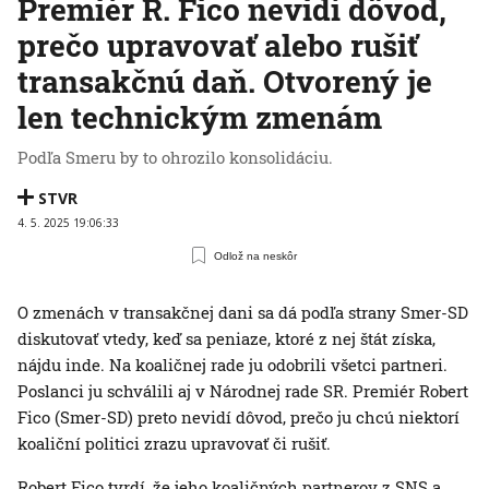
Premiér R. Fico nevidí dôvod,
prečo upravovať alebo rušiť
transakčnú daň. Otvorený je
len technickým zmenám
Podľa Smeru by to ohrozilo konsolidáciu.
STVR
4. 5. 2025 19:06:33
Odlož na neskôr
O zmenách v transakčnej dani sa dá podľa strany Smer-SD
diskutovať vtedy, keď sa peniaze, ktoré z nej štát získa,
nájdu inde. Na koaličnej rade ju odobrili všetci partneri.
Poslanci ju schválili aj v Národnej rade SR. Premiér Robert
Fico (Smer-SD) preto nevidí dôvod, prečo ju chcú niektorí
koaliční politici zrazu upravovať či rušiť.
Robert Fico tvrdí, že jeho koaličných partnerov z SNS a