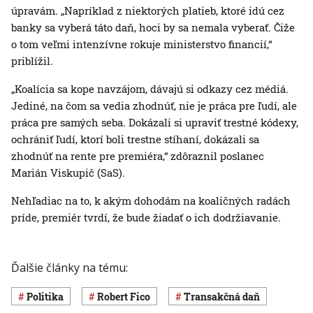
úpravám. „Napríklad z niektorých platieb, ktoré idú cez
banky sa vyberá táto daň, hoci by sa nemala vyberať. Čiže
o tom veľmi intenzívne rokuje ministerstvo financií,“
priblížil.
„Koalícia sa kope navzájom, dávajú si odkazy cez médiá.
Jediné, na čom sa vedia zhodnúť, nie je práca pre ľudí, ale
práca pre samých seba. Dokázali si upraviť trestné kódexy,
ochrániť ľudí, ktorí boli trestne stíhaní, dokázali sa
zhodnúť na rente pre premiéra,“ zdôraznil poslanec
Marián Viskupič (SaS).
Nehľadiac na to, k akým dohodám na koaličných radách
príde, premiér tvrdí, že bude žiadať o ich dodržiavanie.
Ďalšie články na tému:
Politika
Robert Fico
Transakčná daň