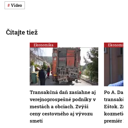
Video
Čítajte tiež
Ekonomika
Ekonomika
Transakčná daň zasiahne aj
Po A. Dan
verejnoprospešné podniky v
transakčn
mestách a obciach. Zvýši
Eštok. Zm
ceny cestovného aj vývozu
kozmetick
smetí
premiér F