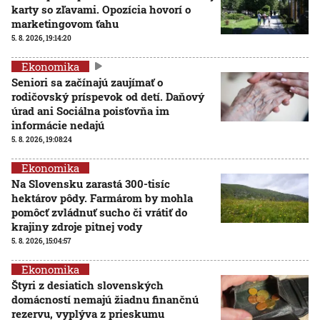
karty so zľavami. Opozícia hovorí o
marketingovom ťahu
5. 8. 2026, 19:14:20
Ekonomika
Seniori sa začínajú zaujímať o
rodičovský príspevok od detí. Daňový
úrad ani Sociálna poisťovňa im
informácie nedajú
5. 8. 2026, 19:08:24
Ekonomika
Na Slovensku zarastá 300-tisíc
hektárov pôdy. Farmárom by mohla
pomôcť zvládnuť sucho či vrátiť do
krajiny zdroje pitnej vody
5. 8. 2026, 15:04:57
Ekonomika
Štyri z desiatich slovenských
domácností nemajú žiadnu finančnú
rezervu, vyplýva z prieskumu