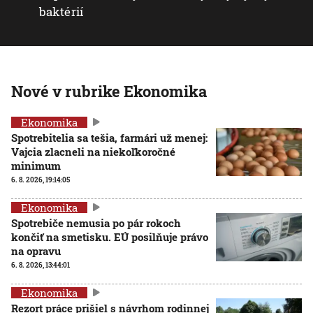
baktérií
Nové v rubrike Ekonomika
Ekonomika
Spotrebitelia sa tešia, farmári už menej:
Vajcia zlacneli na niekoľkoročné
minimum
6. 8. 2026, 19:14:05
Ekonomika
Spotrebiče nemusia po pár rokoch
končiť na smetisku. EÚ posilňuje právo
na opravu
6. 8. 2026, 13:44:01
Ekonomika
Rezort práce prišiel s návrhom rodinnej