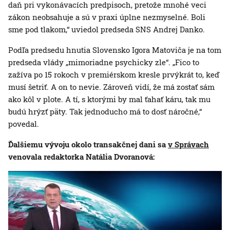
daň pri vykonávacích predpisoch, pretože mnohé veci
zákon neobsahuje a sú v praxi úplne nezmyselné. Boli
sme pod tlakom,“ uviedol predseda SNS Andrej Danko.
Podľa predsedu hnutia Slovensko Igora Matoviča je na tom
predseda vlády „mimoriadne psychicky zle“. „Fico to
zažíva po 15 rokoch v premiérskom kresle prvýkrát to, keď
musí šetriť. A on to nevie. Zároveň vidí, že má zostať sám
ako kôl v plote. A tí, s ktorými by mal ťahať káru, tak mu
budú hrýzť päty. Tak jednoducho má to dosť náročné,“
povedal.
Ďalšiemu vývoju okolo transakčnej dani sa
v Správach
venovala redaktorka Natália Dvoranová: