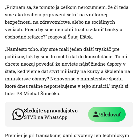
„Priznám sa, že tomuto ja celkom nerozumiem, že či teda
sme ako koalícia pripravení šetriť na vnútornej
bezpečnosti, na zdravotníctve, alebo na sociálnych
veciach. Prečo by sme nemohli trochu zdaniť banky a
obchodné reťazce?“ reagoval Šutaj Eštok.
„Namiesto toho, aby sme mali jeden ďalší tryskáč pre
politikov, tak by sme to mohli dať do konsolidácie. To mi
chcete naozaj povedať, že neviete nájsť žiadne úspory v
štáte, keď vieme dať štvrť miliardy na kurzy a školenia na
ministersve obrany? Nehovoriac o ministerstve športu,
ktoré dnes reálne nepotrebujeme v tejto situácii,“ myslí si
líder PS Michal Šimečka.
Sledujte spravodajstvo
Sledovať
STVR na WhatsApp
Premiér je pri transakčnej dani otvorený len technickým