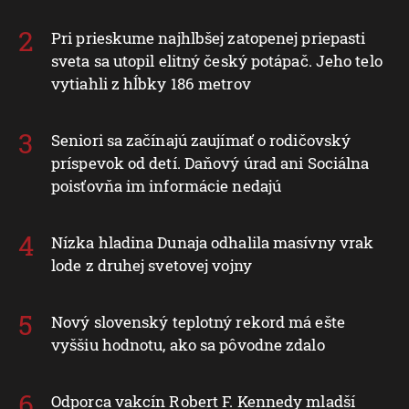
Pri prieskume najhlbšej zatopenej priepasti
sveta sa utopil elitný český potápač. Jeho telo
vytiahli z hĺbky 186 metrov
Seniori sa začínajú zaujímať o rodičovský
príspevok od detí. Daňový úrad ani Sociálna
poisťovňa im informácie nedajú
Nízka hladina Dunaja odhalila masívny vrak
lode z druhej svetovej vojny
Nový slovenský teplotný rekord má ešte
vyššiu hodnotu, ako sa pôvodne zdalo
Odporca vakcín Robert F. Kennedy mladší