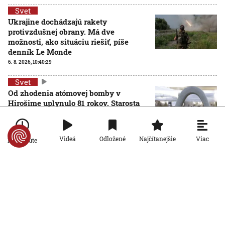
Svet
Ukrajine dochádzajú rakety
protivzdušnej obrany. Má dve
možnosti, ako situáciu riešiť, píše
denník Le Monde
6. 8. 2026, 10:40:29
Svet
Od zhodenia atómovej bomby v
Hirošime uplynulo 81 rokov. Starosta
mesta varoval pred zľahčovaním
AKTUALIZOVANÉ
neľudskosti jadrových zbraní
6. 8. 2026, 10:39:25
Aktualizované:
6. 8. 2026, 13:10:00
Viac
Videá
Odložené
Najčítanejšie
Po minúte
Svet
Dron s výbušninami, ktorý našli na
letisku, predstavuje novú úroveň
nebezpečenstva, tvrdí nemecký
minister vnútra
6. 8. 2026, 10:17:42
Svet