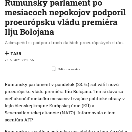
Rumunský parlament po
mesiacoch nepokojov podporil
proeurópsku vládu premiéra
Ilju Bolojana
Zabezpečil si podporu troch ďalších proeurópskych strán.
TASR
23. 6. 2025 21:05:56
Odlož na neskôr
Rumunský parlament v pondelok (23. 6.) schválil novú
proeurópsku vládu premiéra Iliu Bolojana. Ten si dáva za
cieľ ukončiť niekoľko mesiacov trvajúce politické otrasy v
tejto členskej krajine Európskej únie (EÚ) a
Severoatlantickej aliancie (NATO). Informovala o tom
agentúra AFP.
Rumunsko sa ocitlo v politickej nestabilite po tom, čo súd v