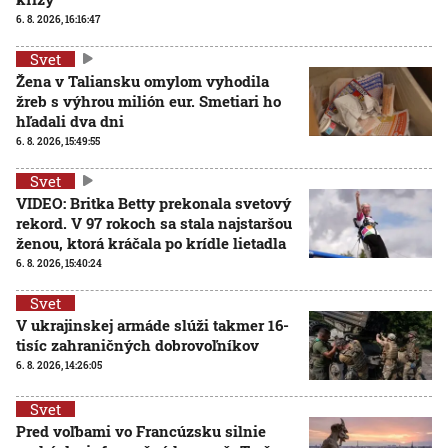
6. 8. 2026, 16:16:47
Svet
Žena v Taliansku omylom vyhodila
žreb s výhrou milión eur. Smetiari ho
hľadali dva dni
6. 8. 2026, 15:49:55
Svet
VIDEO: Britka Betty prekonala svetový
rekord. V 97 rokoch sa stala najstaršou
ženou, ktorá kráčala po krídle lietadla
6. 8. 2026, 15:40:24
Svet
V ukrajinskej armáde slúži takmer 16-
tisíc zahraničných dobrovoľníkov
6. 8. 2026, 14:26:05
Svet
Pred voľbami vo Francúzsku silnie