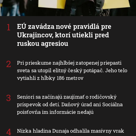
EÚ zavádza nové pravidlá pre
Ukrajincov, ktorí utiekli pred
ruskou agresiou
Pri prieskume najhlbšej zatopenej priepasti
sveta sa utopil elitný český potápač. Jeho telo
vytiahli z hĺbky 186 metrov
Seniori sa začínajú zaujímať o rodičovský
príspevok od detí. Daňový úrad ani Sociálna
poisťovňa im informácie nedajú
Nízka hladina Dunaja odhalila masívny vrak