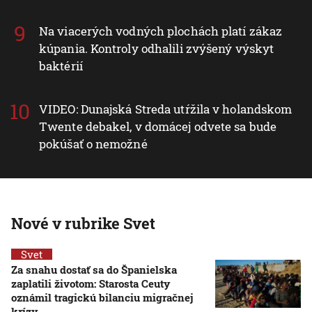
Na viacerých vodných plochách platí zákaz
kúpania. Kontroly odhalili zvýšený výskyt
baktérií
VIDEO: Dunajská Streda utŕžila v holandskom
Twente debakel, v domácej odvete sa bude
pokúšať o nemožné
Nové v rubrike Svet
Svet
Za snahu dostať sa do Španielska
zaplatili životom: Starosta Ceuty
oznámil tragickú bilanciu migračnej
krízy