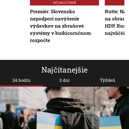
AKTUALIZOVANÉ
Premiér: Slovensko
Rutte: NA
nepodporí navýšenie
na obranu
výdavkov na zbraňové
HDP. Rusk
systémy v budúcoročnom
najväčšiu
rozpočte
Najčítanejšie
24 hodín
3 dni
Týždeň