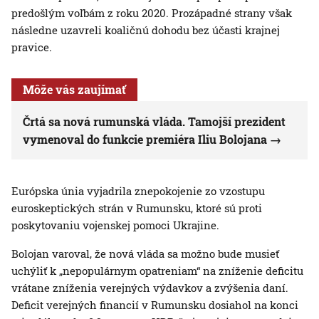
predošlým voľbám z roku 2020. Prozápadné strany však
následne uzavreli koaličnú dohodu bez účasti krajnej
pravice.
Môže vás zaujímať
Črtá sa nová rumunská vláda. Tamojší prezident
vymenoval do funkcie premiéra Iliu Bolojana
Európska únia vyjadrila znepokojenie zo vzostupu
euroskeptických strán v Rumunsku, ktoré sú proti
poskytovaniu vojenskej pomoci Ukrajine.
Bolojan varoval, že nová vláda sa možno bude musieť
uchýliť k „nepopulárnym opatreniam“ na zníženie deficitu
vrátane zníženia verejných výdavkov a zvýšenia daní.
Deficit verejných financií v Rumunsku dosiahol na konci