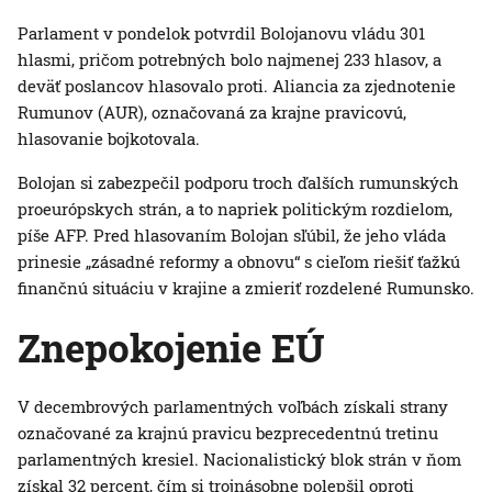
Parlament v pondelok potvrdil Bolojanovu vládu 301
hlasmi, pričom potrebných bolo najmenej 233 hlasov, a
deväť poslancov hlasovalo proti. Aliancia za zjednotenie
Rumunov (AUR), označovaná za krajne pravicovú,
hlasovanie bojkotovala.
Bolojan si zabezpečil podporu troch ďalších rumunských
proeurópskych strán, a to napriek politickým rozdielom,
píše AFP. Pred hlasovaním Bolojan sľúbil, že jeho vláda
prinesie „zásadné reformy a obnovu“ s cieľom riešiť ťažkú
finančnú situáciu v krajine a zmieriť rozdelené Rumunsko.
Znepokojenie EÚ
V decembrových parlamentných voľbách získali strany
označované za krajnú pravicu bezprecedentnú tretinu
parlamentných kresiel. Nacionalistický blok strán v ňom
získal 32 percent, čím si trojnásobne polepšil oproti