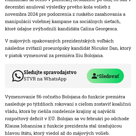
decembri anuloval výsledky prvého kola volieb z
novembra 2024 pre podozrenia z ruského zasahovania a
manipulácií volebnej kampane na sociálnych sieťach,
ktoré údajne zvýhodnili kandidáta Calina Georgesca.
V májových opakovaných prezidentských voľbách
následne zvíťazil proeurópsky kandidát Nicušor Dan, ktorý
v piatok vymenoval za premiéra Iliu Bolojana.
Sledujte spravodajstvo
Sledovať
STVR na WhatsApp
Vymenovanie 56-ročného Bolojana do funkcie premiéra
nasleduje po týždňoch rokovaní s cieľom zostaviť koaličnú
vládu, ktorá by riešila rozdelenie krajiny aj najväčší
rozpočtový deficit v EÚ. Bolojan sa vo februári po odchode
Klausa Iohannisa z funkcie prezidenta stal úradujúcou
hlavou štátu, ktorý viedol až do májových volieb.