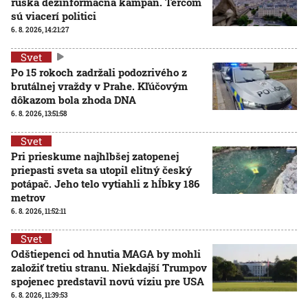
ruská dezinformačná kampaň. Terčom
sú viacerí politici
6. 8. 2026, 14:21:27
Svet
Po 15 rokoch zadržali podozrivého z
brutálnej vraždy v Prahe. Kľúčovým
dôkazom bola zhoda DNA
6. 8. 2026, 13:51:58
Svet
Pri prieskume najhlbšej zatopenej
priepasti sveta sa utopil elitný český
potápač. Jeho telo vytiahli z hĺbky 186
metrov
6. 8. 2026, 11:52:11
Svet
Odštiepenci od hnutia MAGA by mohli
založiť tretiu stranu. Niekdajší Trumpov
spojenec predstavil novú víziu pre USA
6. 8. 2026, 11:39:53