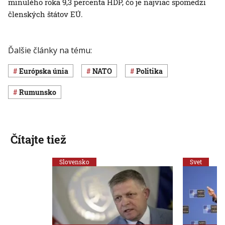
minulého roka 9,3 percenta HDP, čo je najviac spomedzi
členských štátov EÚ.
Ďalšie články na tému:
Európska únia
NATO
Politika
Rumunsko
Čítajte tiež
Slovensko
Svet