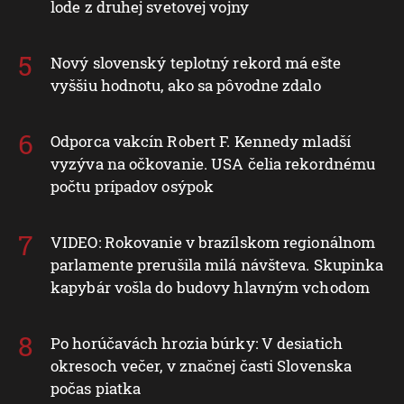
lode z druhej svetovej vojny
Nový slovenský teplotný rekord má ešte
vyššiu hodnotu, ako sa pôvodne zdalo
Odporca vakcín Robert F. Kennedy mladší
vyzýva na očkovanie. USA čelia rekordnému
počtu prípadov osýpok
VIDEO: Rokovanie v brazílskom regionálnom
parlamente prerušila milá návšteva. Skupinka
kapybár vošla do budovy hlavným vchodom
Po horúčavách hrozia búrky: V desiatich
okresoch večer, v značnej časti Slovenska
počas piatka