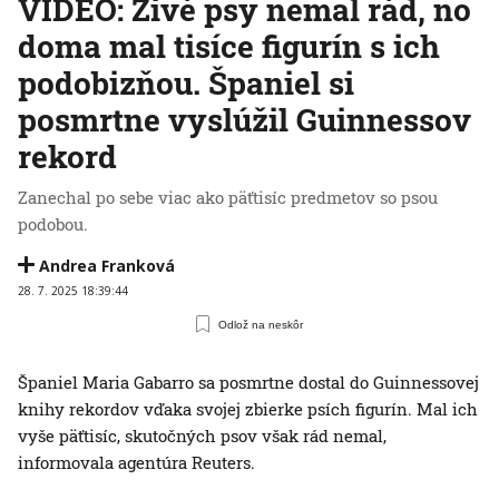
VIDEO: Živé psy nemal rád, no
doma mal tisíce figurín s ich
podobizňou. Španiel si
posmrtne vyslúžil Guinnessov
rekord
Zanechal po sebe viac ako päťtisíc predmetov so psou
podobou.
Andrea Franková
28. 7. 2025 18:39:44
Odlož na neskôr
Španiel Maria Gabarro sa posmrtne dostal do Guinnessovej
knihy rekordov vďaka svojej zbierke psích figurín. Mal ich
vyše päťtisíc, skutočných psov však rád nemal,
informovala agentúra Reuters.