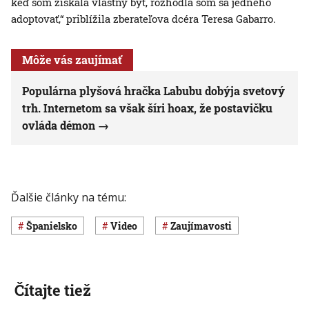
keď som získala vlastný byt, rozhodla som sa jedného
adoptovať,“ priblížila zberateľova dcéra Teresa Gabarro.
Môže vás zaujímať
Populárna plyšová hračka Labubu dobýja svetový
trh. Internetom sa však šíri hoax, že postavičku
ovláda démon
Ďalšie články na tému:
Španielsko
Video
Zaujímavosti
Čítajte tiež