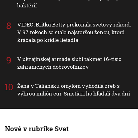
baktérií
VIDEO: Britka Betty prekonala svetový rekord.
V 97 rokoch sa stala najstaršou ženou, ktorá
kráčala po krídle lietadla
V ukrajinskej armáde slúži takmer 16-tisíc
zahraničných dobrovoľníkov
Žena v Taliansku omylom vyhodila žreb s
výhrou milión eur. Smetiari ho hľadali dva dni
Nové v rubrike Svet