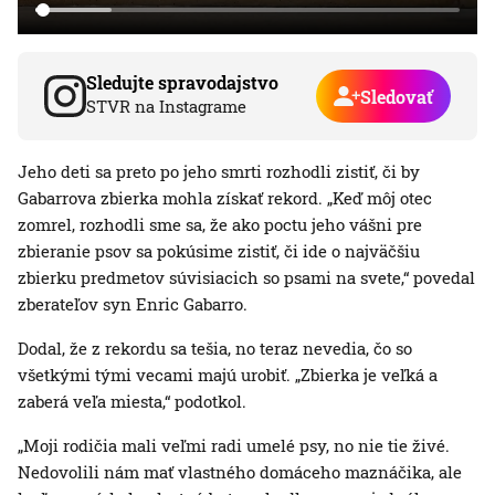
Sledujte spravodajstvo
Sledovať
STVR na Instagrame
Jeho deti sa preto po jeho smrti rozhodli zistiť, či by
Gabarrova zbierka mohla získať rekord. „Keď môj otec
zomrel, rozhodli sme sa, že ako poctu jeho vášni pre
zbieranie psov sa pokúsime zistiť, či ide o najväčšiu
zbierku predmetov súvisiacich so psami na svete,“ povedal
zberateľov syn Enric Gabarro.
Dodal, že z rekordu sa tešia, no teraz nevedia, čo so
všetkými tými vecami majú urobiť. „Zbierka je veľká a
zaberá veľa miesta,“ podotkol.
„Moji rodičia mali veľmi radi umelé psy, no nie tie živé.
Nedovolili nám mať vlastného domáceho maznáčika, ale