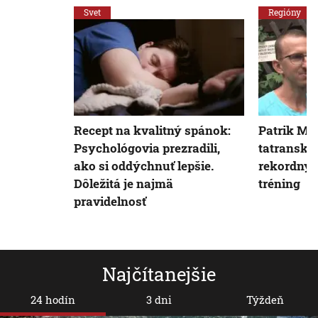
Svet
Regióny
Recept na kvalitný spánok:
Patrik Mi
Psychológovia prezradili,
tatranský
ako si oddýchnuť lepšie.
rekordný č
Dôležitá je najmä
tréning
pravidelnosť
Najčítanejšie
24 hodín
3 dni
Týždeň