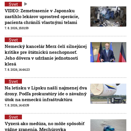
Svet
VIDEO: Zemetrasenie v Japonsku
zastihlo lekárov uprostred operácie,
pacienta chránili vlastnými telami
7. 8. 2026, 15:01:59
Svet
Nemecký kancelár Merz čelí silnejúcej
kritike pre štátnickú neschopnosť.
Jeho dôvera v udržanie jednotnosti
klesá
7. 8. 2026, 14:44:23
Svet
Na letisku v Lipsku našli najmenej dva
drony. Podľa prokuratúry ide o závažný
útok na nemeckú infraštruktúru
7. 8. 2026, 14:43:39
Svet
Vyzerá ako medúza, no môže spôsobiť
vážne zranenia. Mechúrovka