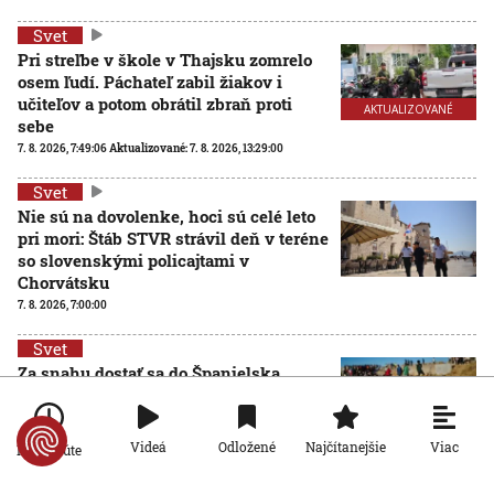
Svet
Pri streľbe v škole v Thajsku zomrelo
osem ľudí. Páchateľ zabil žiakov i
učiteľov a potom obrátil zbraň proti
AKTUALIZOVANÉ
sebe
7. 8. 2026, 7:49:06
Aktualizované:
7. 8. 2026, 13:29:00
Svet
Nie sú na dovolenke, hoci sú celé leto
pri mori: Štáb STVR strávil deň v teréne
so slovenskými policajtami v
Chorvátsku
7. 8. 2026, 7:00:00
Svet
Za snahu dostať sa do Španielska
zaplatili životom: Starosta Ceuty
oznámil tragickú bilanciu migračnej
krízy
Viac
Videá
Odložené
Najčítanejšie
Po minúte
6. 8. 2026, 16:16:47