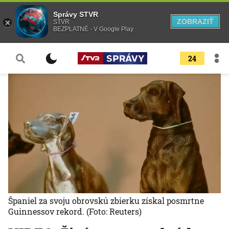
Správy STVR
ZOBRAZIŤ
STVR
BEZPLATNÉ - V Google Play
24
Španiel za svoju obrovskú zbierku získal posmrtne
Guinnessov rekord.
(Foto: Reuters)