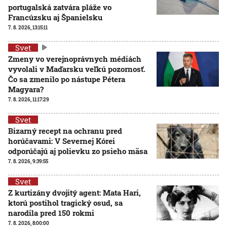
portugalská zatvára pláže vo
Francúzsku aj Španielsku
7. 8. 2026, 13:15:11
Svet
Zmeny vo verejnoprávnych médiách
vyvolali v Maďarsku veľkú pozornosť.
Čo sa zmenilo po nástupe Pétera
Magyara?
7. 8. 2026, 11:17:29
Svet
Bizarný recept na ochranu pred
horúčavami: V Severnej Kórei
odporúčajú aj polievku zo psieho mäsa
7. 8. 2026, 9:39:55
Svet
Z kurtizány dvojitý agent: Mata Hari,
ktorú postihol tragický osud, sa
narodila pred 150 rokmi
7. 8. 2026, 8:00:00