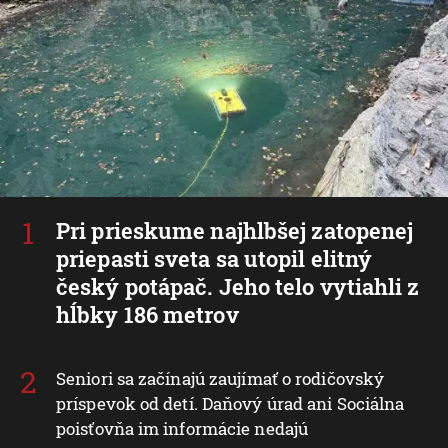
Pri prieskume najhlbšej zatopenej
priepasti sveta sa utopil elitný
český potápač. Jeho telo vytiahli z
hĺbky 186 metrov
Seniori sa začínajú zaujímať o rodičovský
príspevok od detí. Daňový úrad ani Sociálna
poisťovňa im informácie nedajú