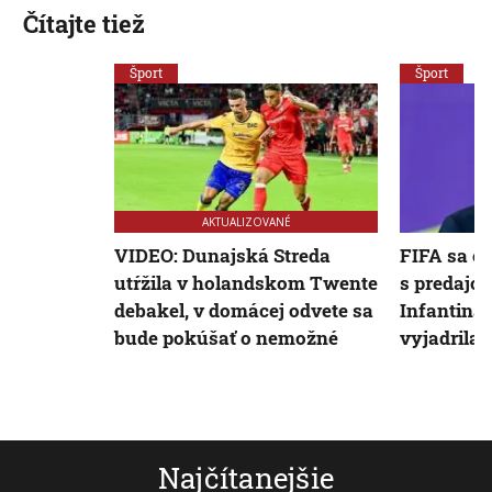
Čítajte tiež
Šport
Šport
AKTUALIZOVANÉ
VIDEO: Dunajská Streda
FIFA sa os
utŕžila v holandskom Twente
s predajo
debakel, v domácej odvete sa
Infantina 
bude pokúšať o nemožné
vyjadrila
Najčítanejšie