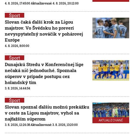
4. 8. 2026, 17:45:00
Aktualizované:
4. 8. 2026, 20:12:00
Šport
Slovan čaká ďalší krok za Ligou
majstrov. Vo Švédsku ho preverí
nevyspytateľný nováčik v pohárovej
Európe
4. 8. 2026, 8:00:00
Šport
Dunajskú Stredu v Konferenčnej lige
nečaká nič jednoduché. Spoznala
súperov v prípade postupu cez
holandský tím
3. 8. 2026, 14:44:54
Šport
Slovan spoznal ďalšiu možnú prekážku
v ceste za Ligou majstrov, vyhol sa
najťažším súperom
AKTUALIZOVANÉ
3. 8. 2026, 12:26:38
Aktualizované:
3. 8. 2026, 13:20:00