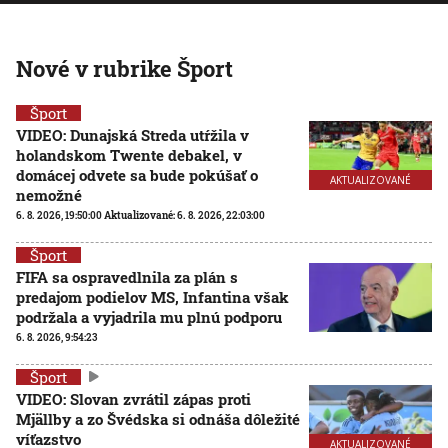
Nové v rubrike Šport
Šport
VIDEO: Dunajská Streda utŕžila v
holandskom Twente debakel, v
domácej odvete sa bude pokúšať o
AKTUALIZOVANÉ
nemožné
6. 8. 2026, 19:50:00
Aktualizované:
6. 8. 2026, 22:03:00
Šport
FIFA sa ospravedlnila za plán s
predajom podielov MS, Infantina však
podržala a vyjadrila mu plnú podporu
6. 8. 2026, 9:54:23
Šport
VIDEO: Slovan zvrátil zápas proti
Mjällby a zo Švédska si odnáša dôležité
víťazstvo
AKTUALIZOVANÉ