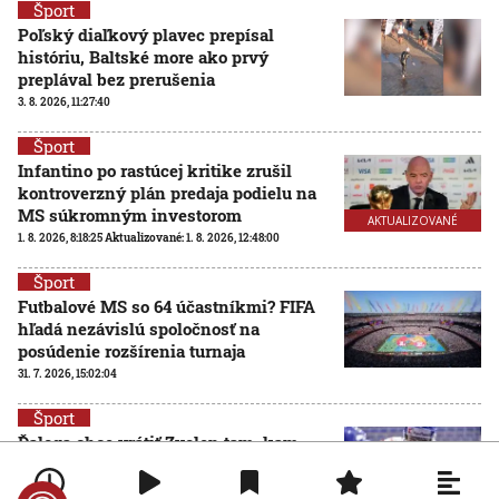
Šport
Poľský diaľkový plavec prepísal
históriu, Baltské more ako prvý
preplával bez prerušenia
3. 8. 2026, 11:27:40
Šport
Infantino po rastúcej kritike zrušil
kontroverzný plán predaja podielu na
MS súkromným investorom
AKTUALIZOVANÉ
1. 8. 2026, 8:18:25
Aktualizované:
1. 8. 2026, 12:48:00
Šport
Futbalové MS so 64 účastníkmi? FIFA
hľadá nezávislú spoločnosť na
posúdenie rozšírenia turnaja
31. 7. 2026, 15:02:04
Šport
Ďaloga chce vrátiť Zvolen tam, kam
patrí: Verím, že všetci pôjdeme za
jedným cieľom