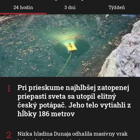
24 hodín
3 dni
Týždeň
Pri prieskume najhlbšej zatopenej
priepasti sveta sa utopil elitný
český potápač. Jeho telo vytiahli z
hĺbky 186 metrov
Nízka hladina Dunaja odhalila masívny vrak