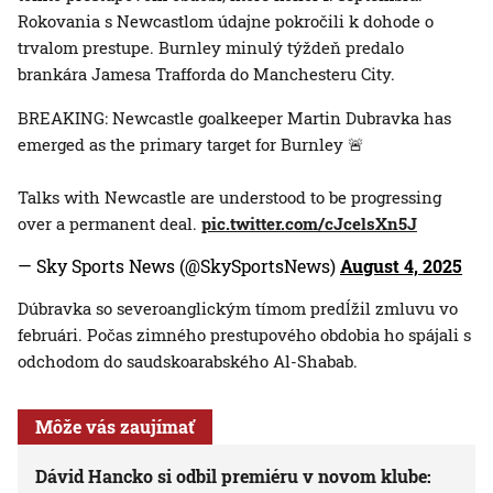
Rokovania s Newcastlom údajne pokročili k dohode o
trvalom prestupe. Burnley minulý týždeň predalo
brankára Jamesa Trafforda do Manchesteru City.
BREAKING: Newcastle goalkeeper Martin Dubravka has
emerged as the primary target for Burnley 🚨
Talks with Newcastle are understood to be progressing
over a permanent deal.
pic.twitter.com/cJcelsXn5J
— Sky Sports News (@SkySportsNews)
August 4, 2025
Dúbravka so severoanglickým tímom predĺžil zmluvu vo
februári. Počas zimného prestupového obdobia ho spájali s
odchodom do saudskoarabského Al-Shabab.
Môže vás zaujímať
Dávid Hancko si odbil premiéru v novom klube: