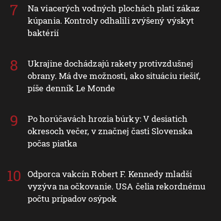
Na viacerých vodných plochách platí zákaz
kúpania. Kontroly odhalili zvýšený výskyt
baktérií
Ukrajine dochádzajú rakety protivzdušnej
obrany. Má dve možnosti, ako situáciu riešiť,
píše denník Le Monde
Po horúčavách hrozia búrky: V desiatich
okresoch večer, v značnej časti Slovenska
počas piatka
Odporca vakcín Robert F. Kennedy mladší
vyzýva na očkovanie. USA čelia rekordnému
počtu prípadov osýpok