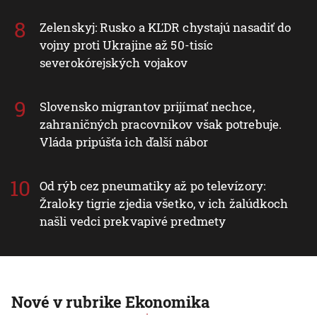
Zástupcovia sociálnych služieb žiadajú vyššie
platy pre opatrovateľky, postupne o 200 eur
každý rok
Zelenskyj: Rusko a KĽDR chystajú nasadiť do
vojny proti Ukrajine až 50-tisíc
severokórejských vojakov
Slovensko migrantov prijímať nechce,
zahraničných pracovníkov však potrebuje.
Vláda pripúšťa ich ďalší nábor
Od rýb cez pneumatiky až po televízory:
Žraloky tigrie zjedia všetko, v ich žalúdkoch
našli vedci prekvapivé predmety