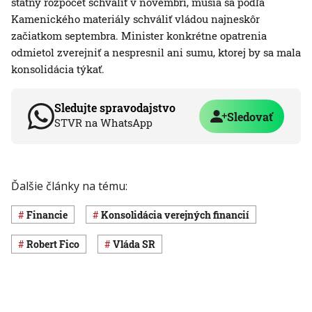
štátny rozpočet schváliť v novembri, musia sa podľa
Kamenického materiály schváliť vládou najneskôr
začiatkom septembra. Minister konkrétne opatrenia
odmietol zverejniť a nespresnil ani sumu, ktorej by sa mala
konsolidácia týkať.
Sledujte spravodajstvo
Sledovať
STVR na WhatsApp
Ďalšie články na tému:
Financie
konsolidácia verejných financií
Robert Fico
vláda SR
Čítajte tiež