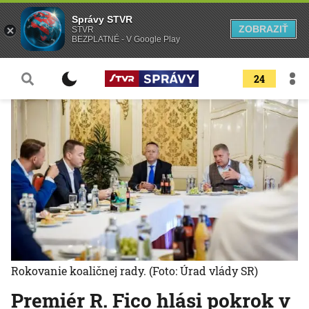
Správy STVR
ZOBRAZIŤ
STVR
BEZPLATNÉ - V Google Play
24
Rokovanie koaličnej rady.
(Foto: Úrad vlády SR)
Premiér R. Fico hlási pokrok v