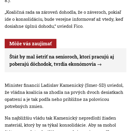
8.).
„Koaličná rada sa zároveň dohodla, že o záveroch, pokiaľ
ide o konsolidáciu, bude verejne informovať až vtedy, keď
dosiahne úplnú dohodu,“ uviedol Fico.
Môže vás zaujímať
Štát by mal šetriť na senioroch, ktorí pracujú aj
poberajú dôchodok, tvrdia ekonómovia
Minister financií Ladislav Kamenický (Smer-SD) uviedol,
že vládna koalícia sa zhodla na prvých dvoch desiatkach
opatrení a je tak podľa neho približne za polovicou
potrebných zmien.
Na najbližšiu vládu tak Kamenický nepredloží žiaden
materiál, ktorý by sa týkal konsolidácie. Aby sa mohol