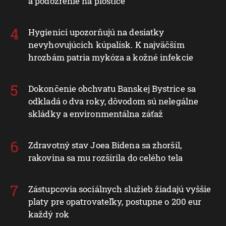
Dovolenka sa zmenila na nočnú moru.
Namiesto oddychu prišli štípance, neporiadok
a podozrenie na ploštice
Hygienici upozorňujú na desiatky
nevyhovujúcich kúpalísk. K najväčším
hrozbám patria mykóza a kožné infekcie
Dokončenie obchvatu Banskej Bystrice sa
odkladá o dva roky, dôvodom sú nelegálne
skládky a environmentálna záťaž
Zdravotný stav Joea Bidena sa zhoršil,
rakovina sa mu rozšírila do celého tela