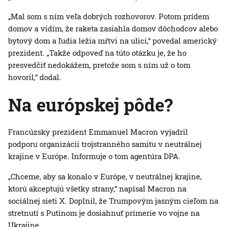
„Mal som s ním veľa dobrých rozhovorov. Potom prídem
domov a vidím, že raketa zasiahla domov dôchodcov alebo
bytový dom a ľudia ležia mŕtvi na ulici,“ povedal americký
prezident. „Takže odpoveď na túto otázku je, že ho
presvedčiť nedokážem, pretože som s ním už o tom
hovoril,“ dodal.
Na európskej pôde?
Francúzsky prezident Emmanuel Macron vyjadril
podporu organizácii trojstranného samitu v neutrálnej
krajine v Európe. Informuje o tom agentúra DPA.
„Chceme, aby sa konalo v Európe, v neutrálnej krajine,
ktorú akceptujú všetky strany,“ napísal Macron na
sociálnej sieti X. Doplnil, že Trumpovým jasným cieľom na
stretnutí s Putinom je dosiahnuť prímerie vo vojne na
Ukrajine.