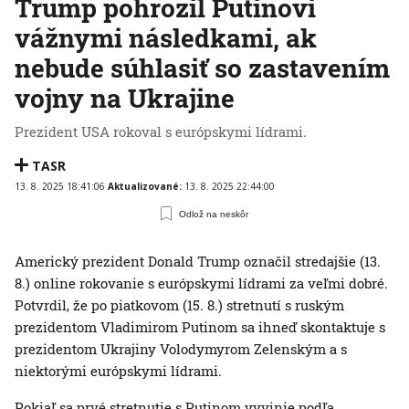
Trump pohrozil Putinovi
vážnymi následkami, ak
nebude súhlasiť so zastavením
vojny na Ukrajine
Prezident USA rokoval s európskymi lídrami.
TASR
13. 8. 2025 18:41:06
Aktualizované:
13. 8. 2025 22:44:00
Odlož na neskôr
Americký prezident Donald Trump označil stredajšie (13.
8.) online rokovanie s európskymi lídrami za veľmi dobré.
Potvrdil, že po piatkovom (15. 8.) stretnutí s ruským
prezidentom Vladimirom Putinom sa ihneď skontaktuje s
prezidentom Ukrajiny Volodymyrom Zelenským a s
niektorými európskymi lídrami.
Pokiaľ sa prvé stretnutie s Putinom vyvinie podľa