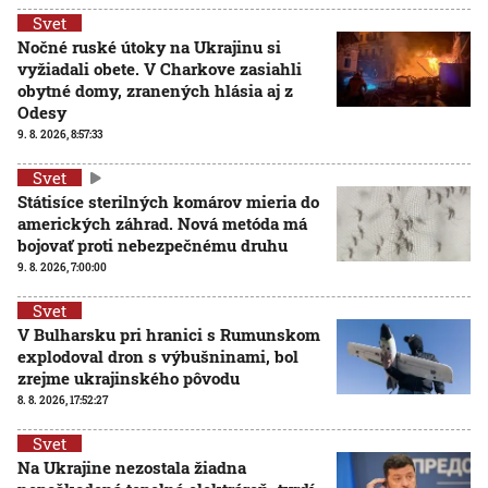
Svet
Nočné ruské útoky na Ukrajinu si
vyžiadali obete. V Charkove zasiahli
obytné domy, zranených hlásia aj z
Odesy
9. 8. 2026, 8:57:33
Svet
Státisíce sterilných komárov mieria do
amerických záhrad. Nová metóda má
bojovať proti nebezpečnému druhu
9. 8. 2026, 7:00:00
Svet
V Bulharsku pri hranici s Rumunskom
explodoval dron s výbušninami, bol
zrejme ukrajinského pôvodu
8. 8. 2026, 17:52:27
Svet
Na Ukrajine nezostala žiadna