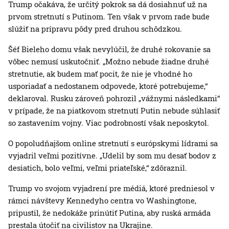
Trump očakáva, že určitý pokrok sa dá dosiahnuť už na
prvom stretnutí s Putinom. Ten však v prvom rade bude
slúžiť na prípravu pôdy pred druhou schôdzkou.
Šéf Bieleho domu však nevylúčil, že druhé rokovanie sa
vôbec nemusí uskutočniť. „Možno nebude žiadne druhé
stretnutie, ak budem mať pocit, že nie je vhodné ho
usporiadať a nedostanem odpovede, ktoré potrebujeme,“
deklaroval. Rusku zároveň pohrozil „vážnymi následkami“
v prípade, že na piatkovom stretnutí Putin nebude súhlasiť
so zastavením vojny. Viac podrobností však neposkytol.
O popoludňajšom online stretnutí s európskymi lídrami sa
vyjadril veľmi pozitívne. „Udelil by som mu desať bodov z
desiatich, bolo veľmi, veľmi priateľské,“ zdôraznil.
Trump vo svojom vyjadrení pre médiá, ktoré predniesol v
rámci návštevy Kennedyho centra vo Washingtone,
pripustil, že nedokáže prinútiť Putina, aby ruská armáda
prestala útočiť na civilistov na Ukrajine.