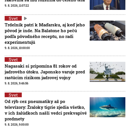
9. 8. 2026, 11:07:22
Svet
Trdelník patrí k Maďarsku, aj keď jeho
pôvod je inde. Na Balatone ho pečú
podľa pôvodného receptu, no radi
experimentujú
9. 8. 2026, 10:00:00
Svet
Nagasaki si pripomína 81 rokov od
jadrového útoku. Japonsko varuje pred
rastúcim rizikom jadrovej vojny
9. 8. 2026, 9:46:56
Svet
Od rýb cez pneumatiky až po
televízory: Žraloky tigrie zjedia všetko,
v ich žalúdkoch našli vedci prekvapivé
predmety
9. 8. 2026, 9:00:00