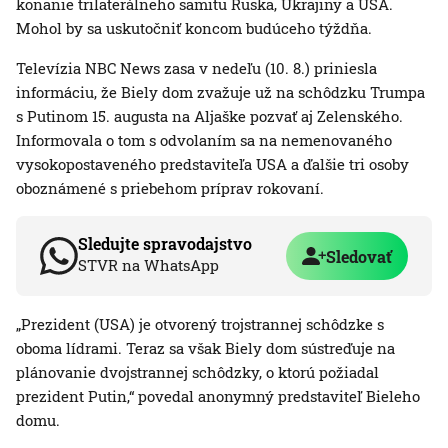
konanie trilaterálneho samitu Ruska, Ukrajiny a USA.
Mohol by sa uskutočniť koncom budúceho týždňa.
Televízia NBC News zasa v nedeľu (10. 8.) priniesla
informáciu, že Biely dom zvažuje už na schôdzku Trumpa
s Putinom 15. augusta na Aljaške pozvať aj Zelenského.
Informovala o tom s odvolaním sa na nemenovaného
vysokopostaveného predstaviteľa USA a ďalšie tri osoby
oboznámené s priebehom príprav rokovaní.
Sledujte spravodajstvo
Sledovať
STVR na WhatsApp
„Prezident (USA) je otvorený trojstrannej schôdzke s
oboma lídrami. Teraz sa však Biely dom sústreďuje na
plánovanie dvojstrannej schôdzky, o ktorú požiadal
prezident Putin,“ povedal anonymný predstaviteľ Bieleho
domu.