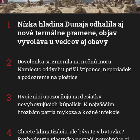
Nízka hladina Dunaja odhalila aj
nové termálne pramene, objav
vyvoláva u vedcov aj obavy
Dovolenka sa zmenila na nočnú moru.
Namiesto oddychu prišli štípance, neporiadok
a podozrenie na ploštice
Hygienici upozorňujú na desiatky
nevyhovujúcich kúpalísk. K najväčším
hrozbám patria mykóza a kožné infekcie
Chcete klimatizáciu, ale bývate v bytovke?
Rozhodnutie vlastníka nestačí, potrebný je aj