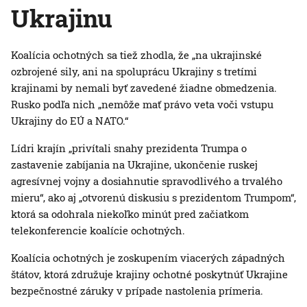
Ukrajinu
Koalícia ochotných sa tiež zhodla, že „na ukrajinské
ozbrojené sily, ani na spoluprácu Ukrajiny s tretími
krajinami by nemali byť zavedené žiadne obmedzenia.
Rusko podľa nich „nemôže mať právo veta voči vstupu
Ukrajiny do EÚ a NATO.“
Lídri krajín „privítali snahy prezidenta Trumpa o
zastavenie zabíjania na Ukrajine, ukončenie ruskej
agresívnej vojny a dosiahnutie spravodlivého a trvalého
mieru“, ako aj „otvorenú diskusiu s prezidentom Trumpom“,
ktorá sa odohrala niekoľko minút pred začiatkom
telekonferencie koalície ochotných.
Koalícia ochotných je zoskupením viacerých západných
štátov, ktorá združuje krajiny ochotné poskytnúť Ukrajine
bezpečnostné záruky v prípade nastolenia prímeria.