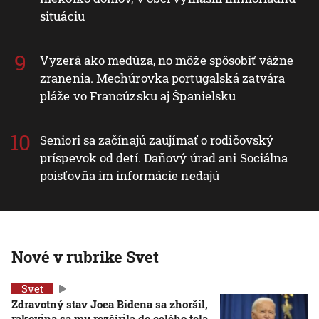
situáciu
Vyzerá ako medúza, no môže spôsobiť vážne
zranenia. Mechúrovka portugalská zatvára
pláže vo Francúzsku aj Španielsku
Seniori sa začínajú zaujímať o rodičovský
príspevok od detí. Daňový úrad ani Sociálna
poisťovňa im informácie nedajú
Nové v rubrike Svet
Svet
Zdravotný stav Joea Bidena sa zhoršil,
rakovina sa mu rozšírila do celého tela