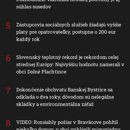
súhlas susedov
Zástupcovia sociálnych služieb žiadajú vyššie
platy pre opatrovateľky, postupne o 200 eur
každý rok
Slovenský teplotný rekord je rekordom celej
strednej Európy: Najvyššiu hodnotu namerali v
obci Dolné Plachtince
Dokončenie obchvatu Banskej Bystrice sa
odkladá o dva roky, dôvodom sú nelegálne
skládky a environmentálna záťaž
VIDEO: Rozsiahly požiar v Braväcove pohltil
niekoľko domov, v obci vyhlásili mimoriadnu