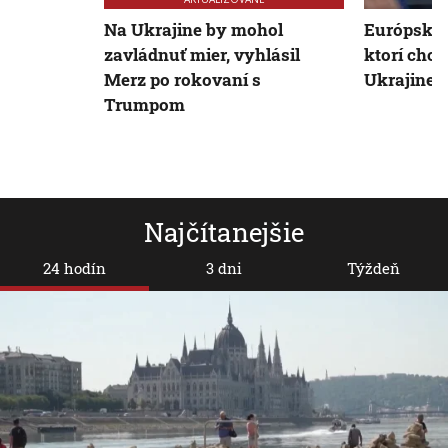
Na Ukrajine by mohol
Európski lí
zavládnuť mier, vyhlásil
ktorí chc
Merz po rokovaní s
Ukrajine,
Trumpom
Najčítanejšie
24 hodín
3 dni
Týždeň