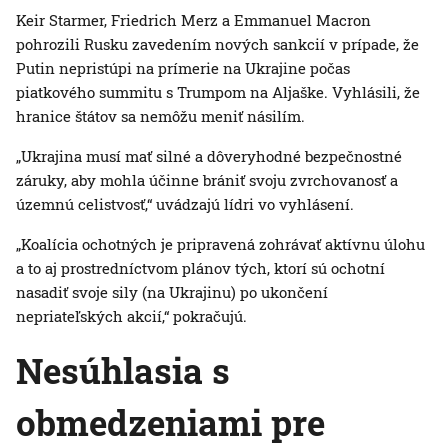
Keir Starmer, Friedrich Merz a Emmanuel Macron
pohrozili Rusku zavedením nových sankcií v prípade, že
Putin nepristúpi na prímerie na Ukrajine počas
piatkového summitu s Trumpom na Aljaške. Vyhlásili, že
hranice štátov sa nemôžu meniť násilím.
„Ukrajina musí mať silné a dôveryhodné bezpečnostné
záruky, aby mohla účinne brániť svoju zvrchovanosť a
územnú celistvosť,“ uvádzajú lídri vo vyhlásení.
„Koalícia ochotných je pripravená zohrávať aktívnu úlohu
a to aj prostredníctvom plánov tých, ktorí sú ochotní
nasadiť svoje sily (na Ukrajinu) po ukončení
nepriateľských akcií,“ pokračujú.
Nesúhlasia s
obmedzeniami pre