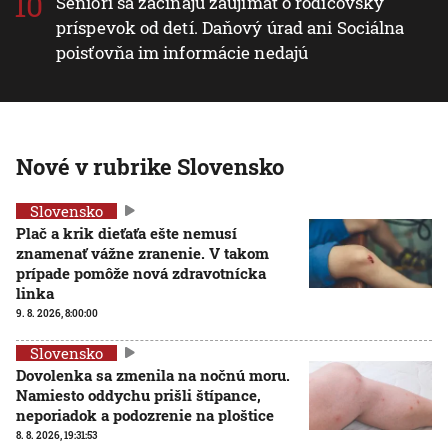
Seniori sa začínajú zaujímať o rodičovský
príspevok od detí. Daňový úrad ani Sociálna
poisťovňa im informácie nedajú
Nové v rubrike Slovensko
Slovensko
Plač a krik dieťaťa ešte nemusí
znamenať vážne zranenie. V takom
prípade pomôže nová zdravotnícka
linka
9. 8. 2026, 8:00:00
Slovensko
Dovolenka sa zmenila na nočnú moru.
Namiesto oddychu prišli štípance,
neporiadok a podozrenie na ploštice
8. 8. 2026, 19:31:53