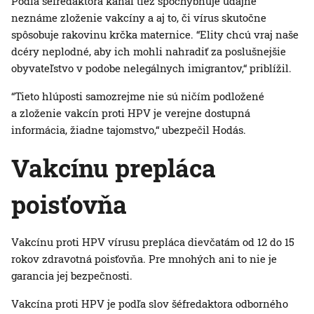
Podľa šéfredaktora kanál tiež spochybňuje údajne
neznáme zloženie vakcíny a aj to, či vírus skutočne
spôsobuje rakovinu krčka maternice. “Elity chcú vraj naše
dcéry neplodné, aby ich mohli nahradiť za poslušnejšie
obyvateľstvo v podobe nelegálnych imigrantov,“ priblížil.
“Tieto hlúposti samozrejme nie sú ničím podložené
a zloženie vakcín proti HPV je verejne dostupná
informácia, žiadne tajomstvo,“ ubezpečil Hodás.
Vakcínu prepláca
poisťovňa
Vakcínu proti HPV vírusu prepláca dievčatám od 12 do 15
rokov zdravotná poisťovňa. Pre mnohých ani to nie je
garancia jej bezpečnosti.
Vakcína proti HPV je podľa slov šéfredaktora odborného