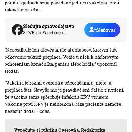
portálu zjednodušene povedané jedinou vakcínou proti
rakovine na trhu.
Sledujte spravodajstvo
Sledovať
STVR na Facebooku
“Nepostihuje len dievčatá, ale aj chlapcov, ktorým štát
očkovanie taktiež prepláca. Vedie u nich k nádorovým
ochoreniam konečníka, penisu alebo hrdla,“ upozornil
Hodás.
“Vakcína je rokmi overená a odporúčaná, aj preto ju
prepláca štát. Navyše nie je pravdivé ani ďalšie z tvrdení,
že vakcína sama spôsobuje infekciu HPV vírusom.
Vakcína proti HPV je neinfekčná, čiže pacienta nemôže
nakaziť,“ dodal Hodás.
Vypočujte si
rubriku Overovňa
. Redaktorka