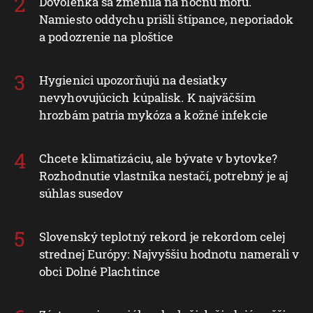
Dovolenka sa zmenila na nočnú moru.
Namiesto oddychu prišli štípance, neporiadok
a podozrenie na ploštice
Hygienici upozorňujú na desiatky
nevyhovujúcich kúpalísk. K najväčším
hrozbám patria mykóza a kožné infekcie
Chcete klimatizáciu, ale bývate v bytovke?
Rozhodnutie vlastníka nestačí, potrebný je aj
súhlas susedov
Slovenský teplotný rekord je rekordom celej
strednej Európy: Najvyššiu hodnotu namerali v
obci Dolné Plachtince