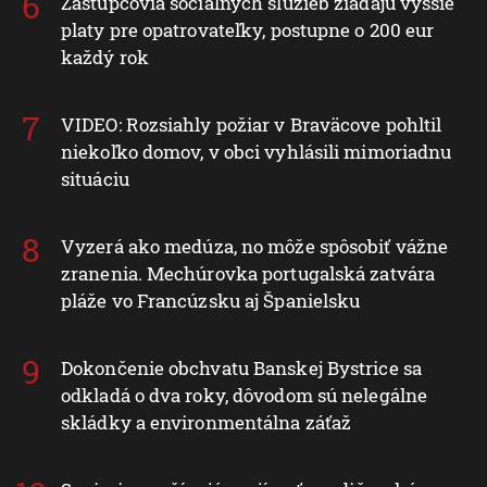
Zástupcovia sociálnych služieb žiadajú vyššie
platy pre opatrovateľky, postupne o 200 eur
každý rok
VIDEO: Rozsiahly požiar v Braväcove pohltil
niekoľko domov, v obci vyhlásili mimoriadnu
situáciu
Vyzerá ako medúza, no môže spôsobiť vážne
zranenia. Mechúrovka portugalská zatvára
pláže vo Francúzsku aj Španielsku
Dokončenie obchvatu Banskej Bystrice sa
odkladá o dva roky, dôvodom sú nelegálne
skládky a environmentálna záťaž