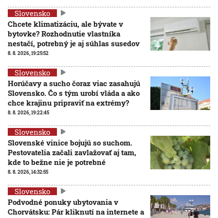
Slovensko
Chcete klimatizáciu, ale bývate v
bytovke? Rozhodnutie vlastníka
nestačí, potrebný je aj súhlas susedov
8. 8. 2026, 19:25:52
Slovensko
Horúčavy a sucho čoraz viac zasahujú
Slovensko. Čo s tým urobí vláda a ako
chce krajinu pripraviť na extrémy?
8. 8. 2026, 19:22:45
Slovensko
Slovenské vinice bojujú so suchom.
Pestovatelia začali zavlažovať aj tam,
kde to bežne nie je potrebné
8. 8. 2026, 14:32:55
Slovensko
Podvodné ponuky ubytovania v
Chorvátsku: Pár kliknutí na internete a