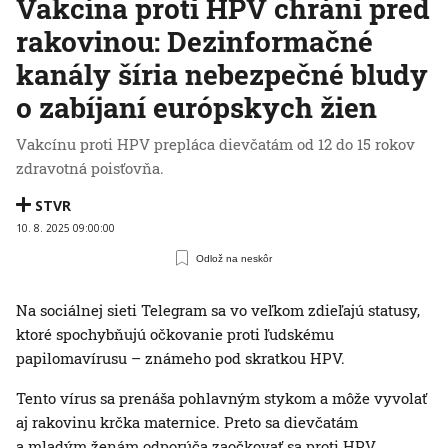
Vakcína proti HPV chráni pred
rakovinou: Dezinformačné
kanály šíria nebezpečné bludy
o zabíjaní európskych žien
Vakcínu proti HPV prepláca dievčatám od 12 do 15 rokov
zdravotná poisťovňa.
STVR
10. 8. 2025 09:00:00
Odlož na neskôr
Na sociálnej sieti Telegram sa vo veľkom zdieľajú statusy,
ktoré spochybňujú očkovanie proti ľudskému
papilomavírusu – známeho pod skratkou HPV.
Tento vírus sa prenáša pohlavným stykom a môže vyvolať
aj rakovinu krčka maternice. Preto sa dievčatám
a mladým ženám odporúča zaočkovať sa proti HPV.