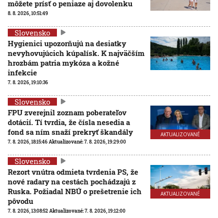
môžete prísť o peniaze aj dovolenku
8. 8. 2026, 10:51:49
Slovensko
Hygienici upozorňujú na desiatky
nevyhovujúcich kúpalísk. K najväčším
hrozbám patria mykóza a kožné
infekcie
7. 8. 2026, 19:10:36
Slovensko
FPU zverejnil zoznam poberateľov
dotácií. Tí tvrdia, že čísla nesedia a
fond sa ním snaží prekryť škandály
AKTUALIZOVANÉ
7. 8. 2026, 18:15:46
Aktualizované:
7. 8. 2026, 19:29:00
Slovensko
Rezort vnútra odmieta tvrdenia PS, že
nové radary na cestách pochádzajú z
Ruska. Požiadal NBÚ o prešetrenie ich
AKTUALIZOVANÉ
pôvodu
7. 8. 2026, 13:08:52
Aktualizované:
7. 8. 2026, 19:12:00