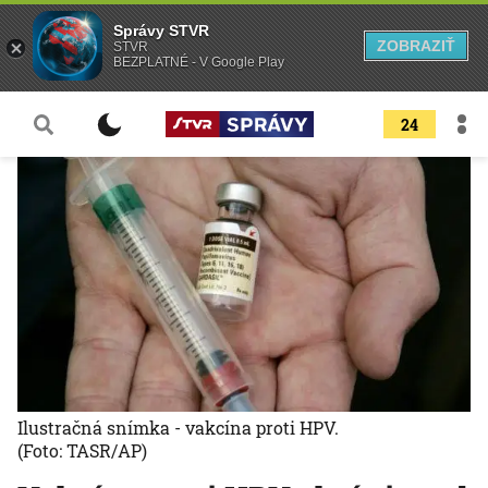
Správy STVR
ZOBRAZIŤ
STVR
BEZPLATNÉ - V Google Play
24
Ilustračná snímka - vakcína proti HPV.
(Foto: TASR/AP)