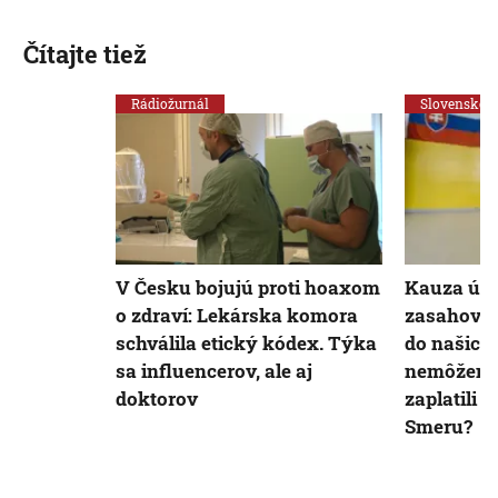
Čítajte tiež
Rádiožurnál
Slovensko
V Česku bojujú proti hoaxom
Kauza úd
o zdraví: Lekárska komora
zasahovan
schválila etický kódex. Týka
do našich 
sa influencerov, ale aj
nemôžeme t
doktorov
zaplatili 
Smeru?