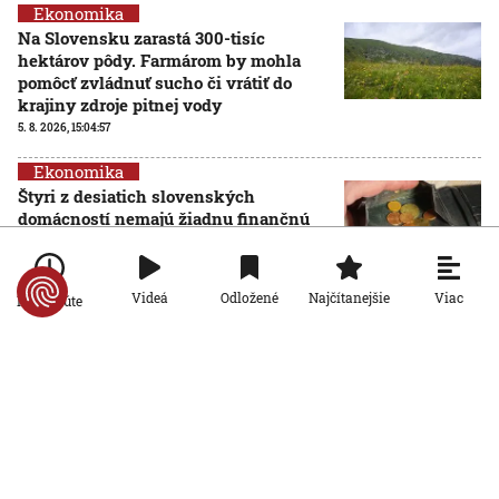
Ekonomika
Na Slovensku zarastá 300-tisíc
hektárov pôdy. Farmárom by mohla
pomôcť zvládnuť sucho či vrátiť do
krajiny zdroje pitnej vody
5. 8. 2026, 15:04:57
Ekonomika
Štyri z desiatich slovenských
domácností nemajú žiadnu finančnú
rezervu, vyplýva z prieskumu
5. 8. 2026, 6:00:00
Viac
Videá
Odložené
Najčítanejšie
Po minúte
Ekonomika
Počet falošných PN sa znižuje: Nový
systém Sociálnej poisťovni ušetril
desiatky miliónov eur
4. 8. 2026, 19:11:30
Ekonomika
Slovensko stojí pred hrozbou epidémie
starnutia populácie. Odborníci hovoria