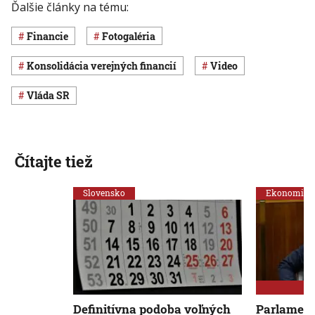
Ďalšie články na tému:
Financie
Fotogaléria
konsolidácia verejných financií
Video
vláda SR
Čítajte tiež
Slovensko
Ekonomika
Definitívna podoba voľných
Parlament 