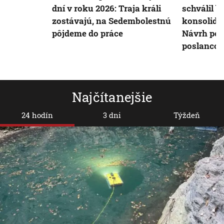
dní v roku 2026: Traja králi
schválil b
zostávajú, na Sedembolestnú
konsolida
pôjdeme do práce
Návrh pod
poslancov
Najčítanejšie
24 hodín
3 dni
Týždeň