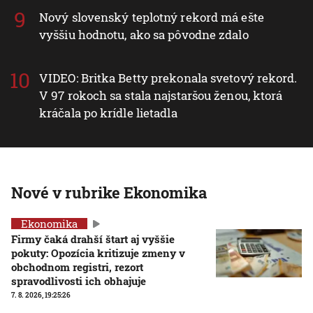
Nový slovenský teplotný rekord má ešte
vyššiu hodnotu, ako sa pôvodne zdalo
VIDEO: Britka Betty prekonala svetový rekord.
V 97 rokoch sa stala najstaršou ženou, ktorá
kráčala po krídle lietadla
Nové v rubrike Ekonomika
Ekonomika
Firmy čaká drahší štart aj vyššie
pokuty: Opozícia kritizuje zmeny v
obchodnom registri, rezort
spravodlivosti ich obhajuje
7. 8. 2026, 19:25:26