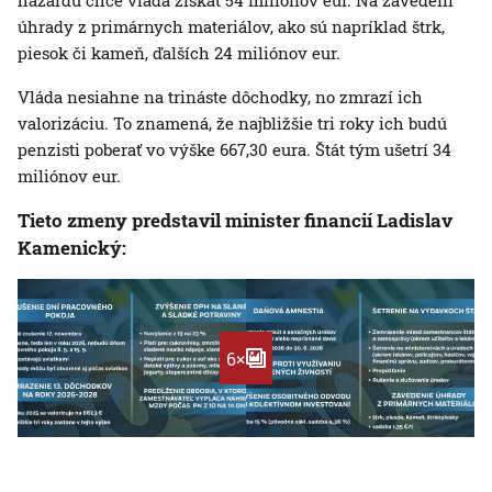
hazardu chce vláda získať 54 miliónov eur. Na zavedení
úhrady z primárnych materiálov, ako sú napríklad štrk,
piesok či kameň, ďalších 24 miliónov eur.
Vláda nesiahne na trináste dôchodky, no zmrazí ich
valorizáciu. To znamená, že najbližšie tri roky ich budú
penzisti poberať vo výške 667,30 eura. Štát tým ušetrí 34
miliónov eur.
Tieto zmeny predstavil minister financií Ladislav
Kamenický:
6×