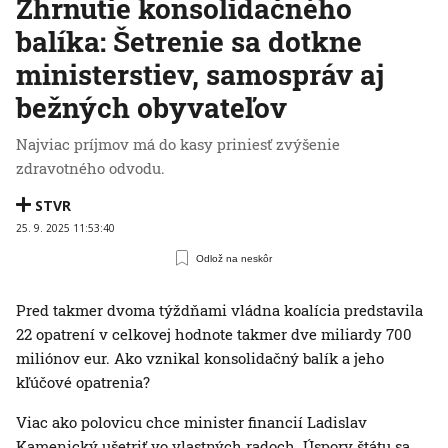
Zhrnutie konsolidačného
balíka: Šetrenie sa dotkne
ministerstiev, samospráv aj
bežných obyvateľov
Najviac príjmov má do kasy priniesť zvýšenie
zdravotného odvodu.
STVR
25. 9. 2025 11:53:40
Odlož na neskôr
Pred takmer dvoma týždňami vládna koalícia predstavila
22 opatrení v celkovej hodnote takmer dve miliardy 700
miliónov eur. Ako vznikal konsolidačný balík a jeho
kľúčové opatrenia?
Viac ako polovicu chce minister financií Ladislav
Kamenický ušetriť vo vlastných radoch. Úspory štátu sa