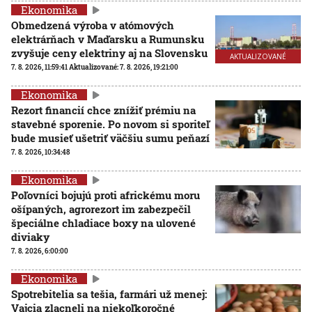
Ekonomika
Obmedzená výroba v atómových
elektrárňach v Maďarsku a Rumunsku
zvyšuje ceny elektriny aj na Slovensku
AKTUALIZOVANÉ
7. 8. 2026, 11:59:41
Aktualizované:
7. 8. 2026, 19:21:00
Ekonomika
Rezort financií chce znížiť prémiu na
stavebné sporenie. Po novom si sporiteľ
bude musieť ušetriť väčšiu sumu peňazí
7. 8. 2026, 10:34:48
Ekonomika
Poľovníci bojujú proti africkému moru
ošípaných, agrorezort im zabezpečil
špeciálne chladiace boxy na ulovené
diviaky
7. 8. 2026, 6:00:00
Ekonomika
Spotrebitelia sa tešia, farmári už menej:
Vajcia zlacneli na niekoľkoročné