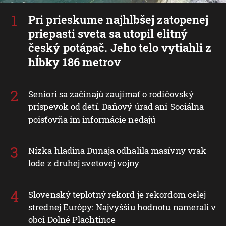
Pri prieskume najhlbšej zatopenej
priepasti sveta sa utopil elitný
český potápač. Jeho telo vytiahli z
hĺbky 186 metrov
Seniori sa začínajú zaujímať o rodičovský
príspevok od detí. Daňový úrad ani Sociálna
poisťovňa im informácie nedajú
Nízka hladina Dunaja odhalila masívny vrak
lode z druhej svetovej vojny
Slovenský teplotný rekord je rekordom celej
strednej Európy: Najvyššiu hodnotu namerali v
obci Dolné Plachtince