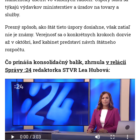
týkajú výdavkov ministerstiev a úradov na tovary a
služby.
Presný spôsob, ako štát tieto úspory dosiahne, však zatiaľ
nie je známy. Verejnosť sa o konkrétnych krokoch dozvie
až v októbri, keď kabinet predstaví návrh štátneho
rozpočtu.
Čo prináša konsolidačný balík, zhrnula
v relácii
Správy :24
redaktorka STVR Lea Hubová: