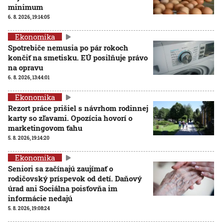
minimum
6. 8. 2026, 19:14:05
Ekonomika
Spotrebiče nemusia po pár rokoch
končiť na smetisku. EÚ posilňuje právo
na opravu
6. 8. 2026, 13:44:01
Ekonomika
Rezort práce prišiel s návrhom rodinnej
karty so zľavami. Opozícia hovorí o
marketingovom ťahu
5. 8. 2026, 19:14:20
Ekonomika
Seniori sa začínajú zaujímať o
rodičovský príspevok od detí. Daňový
úrad ani Sociálna poisťovňa im
informácie nedajú
5. 8. 2026, 19:08:24