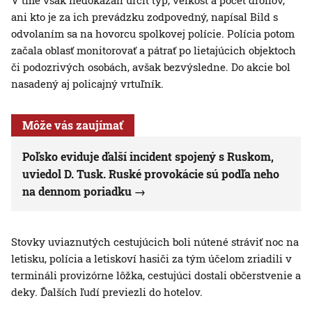
V tme však nedokázali určiť typ, veľkosť a počet dronov,
ani kto je za ich prevádzku zodpovedný, napísal Bild s
odvolaním sa na hovorcu spolkovej polície. Polícia potom
začala oblasť monitorovať a pátrať po lietajúcich objektoch
či podozrivých osobách, avšak bezvýsledne. Do akcie bol
nasadený aj policajný vrtuľník.
Môže vás zaujímať
Poľsko eviduje ďalší incident spojený s Ruskom,
uviedol D. Tusk. Ruské provokácie sú podľa neho
na dennom poriadku
Stovky uviaznutých cestujúcich boli nútené stráviť noc na
letisku, polícia a letiskoví hasiči za tým účelom zriadili v
termináli provizórne lôžka, cestujúci dostali občerstvenie a
deky. Ďalších ľudí previezli do hotelov.