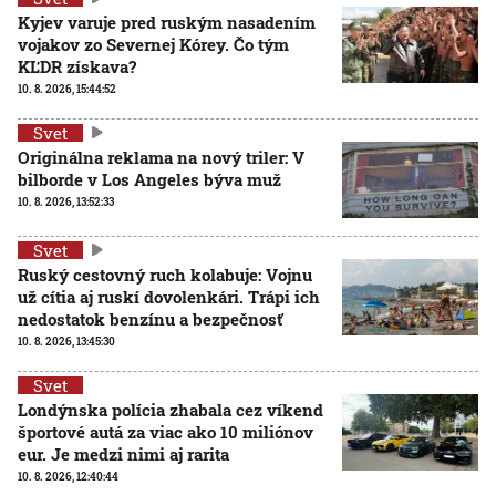
Kyjev varuje pred ruským nasadením
vojakov zo Severnej Kórey. Čo tým
KĽDR získava?
10. 8. 2026, 15:44:52
Svet
Originálna reklama na nový triler: V
bilborde v Los Angeles býva muž
10. 8. 2026, 13:52:33
Svet
Ruský cestovný ruch kolabuje: Vojnu
už cítia aj ruskí dovolenkári. Trápi ich
nedostatok benzínu a bezpečnosť
10. 8. 2026, 13:45:30
Svet
Londýnska polícia zhabala cez víkend
športové autá za viac ako 10 miliónov
eur. Je medzi nimi aj rarita
10. 8. 2026, 12:40:44