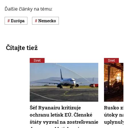
Ďalšie články na tému:
Európa
Nemecko
Čítajte tiež
Svet
Svet
Šéf Ryanairu kritizuje
Rusko zin
ochranu letísk EÚ. Členské
útoky na 
štáty vyzval na zostreľovanie
uplynulý 