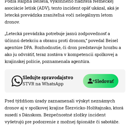
Podľa Ralpha Beisela, výkonného riaditeľa Nemeckej
asociácie letísk (ADV), tento incident opäť ukázal, aká je
letecká prevádzka zraniteľná voči nelegálnym letom
dronov.
„Letecká prevádzka potrebuje jasnú zodpovednosť a
účinnú detekciu a obranu proti dronom,“ povedal Beisel
agentúre DPA. Rozhodnutie, či dron predstavuje hrozbu a
ako ju odvrátiť, teraz zostáva v kompetencii spolkovej a
krajinskej polície, poznamenala agentúra.
Sledujte spravodajstvo
Sledovať
STVR na WhatsApp
Pred týždňom úrady zaznamenali výskyt neznámych
dronov aj v spolkovej krajine Šlezvicko-Holštajnsko, ktorá
susedí s Dánskom. Bezpečnostné zložky incident
vyšetrujú pre podozrenie z možnej špionáže či sabotáže.