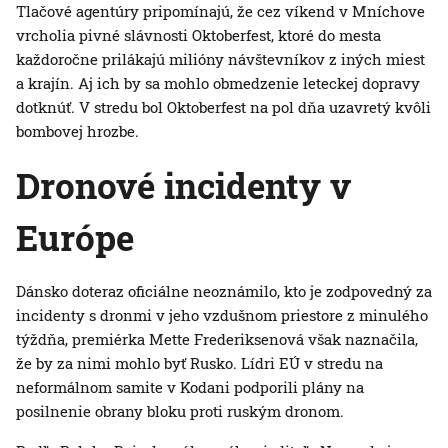
Tlačové agentúry pripomínajú, že cez víkend v Mníchove
vrcholia pivné slávnosti Oktoberfest, ktoré do mesta
každoročne prilákajú milióny návštevníkov z iných miest
a krajín. Aj ich by sa mohlo obmedzenie leteckej dopravy
dotknúť. V stredu bol Oktoberfest na pol dňa uzavretý kvôli
bombovej hrozbe.
Dronové incidenty v
Európe
Dánsko doteraz oficiálne neoznámilo, kto je zodpovedný za
incidenty s dronmi v jeho vzdušnom priestore z minulého
týždňa, premiérka Mette Frederiksenová však naznačila,
že by za nimi mohlo byť Rusko. Lídri EÚ v stredu na
neformálnom samite v Kodani podporili plány na
posilnenie obrany bloku proti ruským dronom.