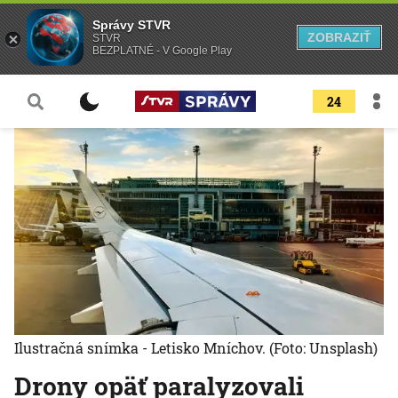
Správy STVR
ZOBRAZIŤ
STVR
BEZPLATNÉ - V Google Play
24
Ilustračná snímka - Letisko Mníchov.
(Foto: Unsplash)
Drony opäť paralyzovali