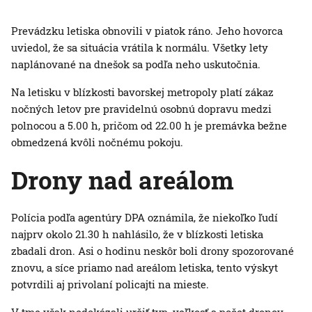
Prevádzku letiska obnovili v piatok ráno. Jeho hovorca
uviedol, že sa situácia vrátila k normálu. Všetky lety
naplánované na dnešok sa podľa neho uskutočnia.
Na letisku v blízkosti bavorskej metropoly platí zákaz
nočných letov pre pravidelnú osobnú dopravu medzi
polnocou a 5.00 h, pričom od 22.00 h je premávka bežne
obmedzená kvôli nočnému pokoju.
Drony nad areálom
Polícia podľa agentúry DPA oznámila, že niekoľko ľudí
najprv okolo 21.30 h nahlásilo, že v blízkosti letiska
zbadali dron. Asi o hodinu neskôr boli drony spozorované
znovu, a síce priamo nad areálom letiska, tento výskyt
potvrdili aj privolaní policajti na mieste.