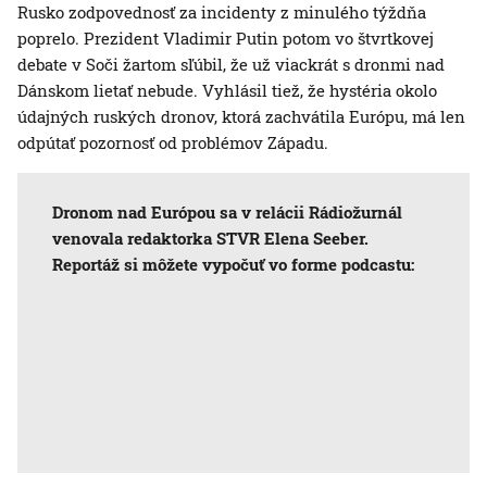
Rusko zodpovednosť za incidenty z minulého týždňa
poprelo. Prezident Vladimir Putin potom vo štvrtkovej
debate v Soči žartom sľúbil, že už viackrát s dronmi nad
Dánskom lietať nebude. Vyhlásil tiež, že hystéria okolo
údajných ruských dronov, ktorá zachvátila Európu, má len
odpútať pozornosť od problémov Západu.
Dronom nad Európou sa v relácii Rádiožurnál
venovala redaktorka STVR Elena Seeber.
Reportáž si môžete vypočuť vo forme podcastu: