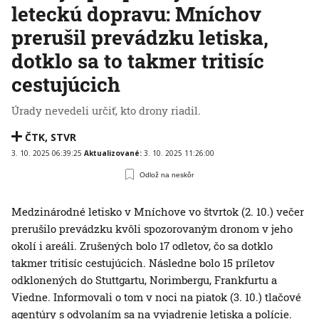
leteckú dopravu: Mníchov
prerušil prevádzku letiska,
dotklo sa to takmer tritisíc
cestujúcich
Úrady nevedeli určiť, kto drony riadil.
ČTK
,
STVR
3. 10. 2025 06:39:25
Aktualizované:
3. 10. 2025 11:26:00
Odlož na neskôr
Medzinárodné letisko v Mníchove vo štvrtok (2. 10.) večer
prerušilo prevádzku kvôli spozorovaným dronom v jeho
okolí i areáli. Zrušených bolo 17 odletov, čo sa dotklo
takmer tritisíc cestujúcich. Následne bolo 15 príletov
odklonených do Stuttgartu, Norimbergu, Frankfurtu a
Viedne. Informovali o tom v noci na piatok (3. 10.) tlačové
agentúry s odvolaním sa na vyjadrenie letiska a polície.