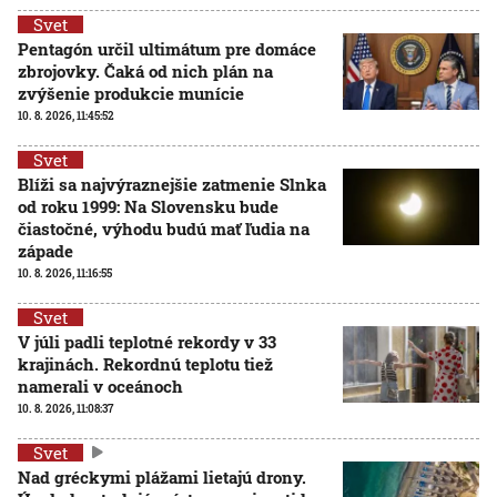
Svet
Pentagón určil ultimátum pre domáce
zbrojovky. Čaká od nich plán na
zvýšenie produkcie munície
10. 8. 2026, 11:45:52
Svet
Blíži sa najvýraznejšie zatmenie Slnka
od roku 1999: Na Slovensku bude
čiastočné, výhodu budú mať ľudia na
západe
10. 8. 2026, 11:16:55
Svet
V júli padli teplotné rekordy v 33
krajinách. Rekordnú teplotu tiež
namerali v oceánoch
10. 8. 2026, 11:08:37
Svet
Nad gréckymi plážami lietajú drony.