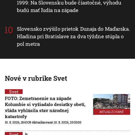
1999: Na Slovensku bude čiastočné, výhodu
budú mať ľudia na západe
Slovensko zvýšilo prietok Dunaja do Maďarska.
Hladina pri Bratislave za dva týždne stúpla o
pol metra
Nové v rubrike Svet
Svet
FOTO: Zemetrasenie na západe
Kolumbie si vyžiadalo desiatky obetí,
vláda vyhlásila stav národnej
AKTUALIZOVANÉ
katastrofy
10. 8. 2026, 18:43:39
Aktualizované:
10. 8. 2026, 20:53:00
Svet