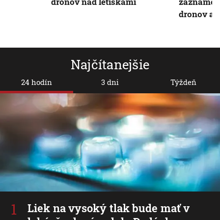
dronov nad letiskami
zaznamena
dronov a s
Najčítanejšie
24 hodín
3 dni
Týždeň
Liek na vysoký tlak bude mať v