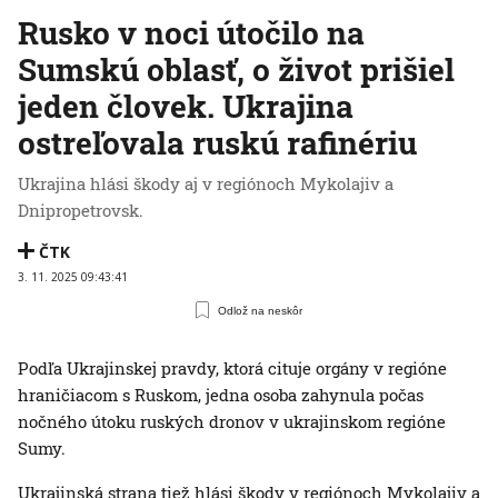
Rusko v noci útočilo na
Sumskú oblasť, o život prišiel
jeden človek. Ukrajina
ostreľovala ruskú rafinériu
Ukrajina hlási škody aj v regiónoch Mykolajiv a
Dnipropetrovsk.
ČTK
3. 11. 2025 09:43:41
Odlož na neskôr
Podľa Ukrajinskej pravdy, ktorá cituje orgány v regióne
hraničiacom s Ruskom, jedna osoba zahynula počas
nočného útoku ruských dronov v ukrajinskom regióne
Sumy.
Ukrajinská strana tiež hlási škody v regiónoch Mykolajiv a