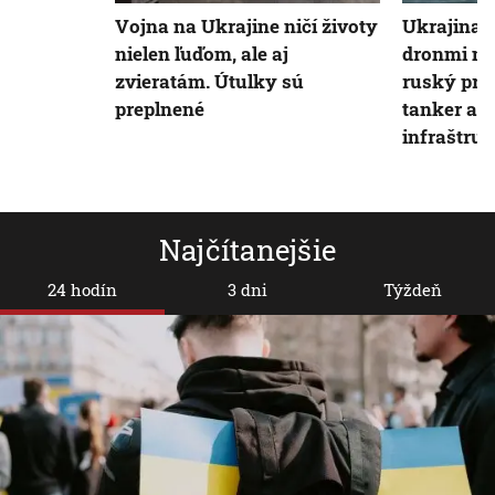
Vojna na Ukrajine ničí životy
Ukrajina v
nielen ľuďom, ale aj
dronmi na
zvieratám. Útulky sú
ruský prís
preplnené
tanker a p
infraštru
Najčítanejšie
24 hodín
3 dni
Týždeň