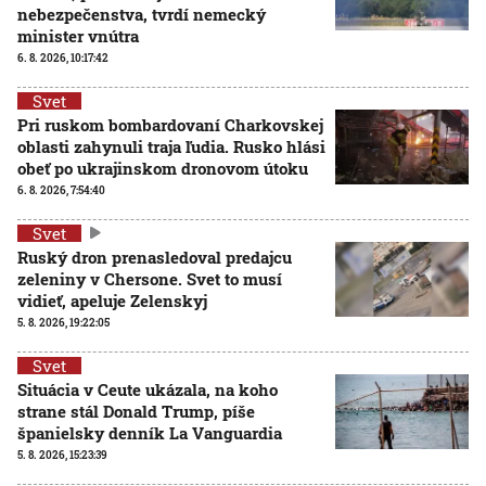
nebezpečenstva, tvrdí nemecký
minister vnútra
6. 8. 2026, 10:17:42
Svet
Pri ruskom bombardovaní Charkovskej
oblasti zahynuli traja ľudia. Rusko hlási
obeť po ukrajinskom dronovom útoku
6. 8. 2026, 7:54:40
Svet
Ruský dron prenasledoval predajcu
zeleniny v Chersone. Svet to musí
vidieť, apeluje Zelenskyj
5. 8. 2026, 19:22:05
Svet
Situácia v Ceute ukázala, na koho
strane stál Donald Trump, píše
španielsky denník La Vanguardia
5. 8. 2026, 15:23:39