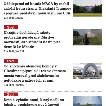
Odštiepenci od hnutia MAGA by mohli
založiť tretiu stranu. Niekdajší Trumpov
spojenec predstavil novú víziu pre USA
6. 8. 2026, 11:39:53
Svet
Ukrajine dochádzajú rakety
protivzdušnej obrany. Má dve
možnosti, ako situáciu riešiť, píše
denník Le Monde
6. 8. 2026, 10:40:29
Svet
Od zhodenia atómovej bomby v
Hirošime uplynulo 81 rokov. Starosta
mesta varoval pred zľahčovaním
neľudskosti jadrových zbraní
6. 8. 2026, 10:39:25
Svet
Dron s výbušninami, ktorý našli na
letisku, predstavuje novú úroveň