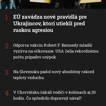
EÚ zavádza nové pravidlá pre
Ukrajincov, ktorí utiekli pred
ruskou agresiou
Odporca vakcín Robert F. Kennedy mladší
vyzýva na očkovanie. USA čelia rekordnému
počtu prípadov osýpok
Na Slovensku padol nový absolútny rekord
teploty vzduchu
V Chorvátsku čakali vodiči v kolónach aj 20
hodín. Čo spôsobilo dopravný nával?