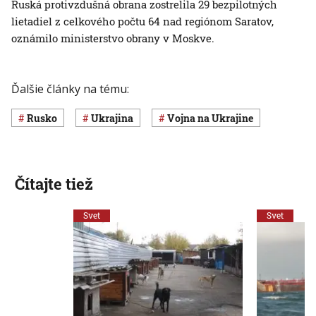
Ruská protivzdušná obrana zostrelila 29 bezpilotných
lietadiel z celkového počtu 64 nad regiónom Saratov,
oznámilo ministerstvo obrany v Moskve.
Ďalšie články na tému:
Rusko
Ukrajina
vojna na Ukrajine
Čítajte tiež
Svet
Svet