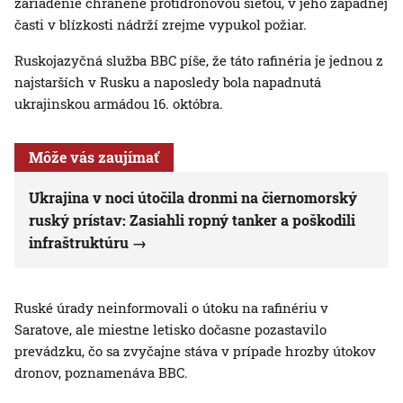
zariadenie chránené protidronovou sieťou, v jeho západnej
časti v blízkosti nádrží zrejme vypukol požiar.
Ruskojazyčná služba BBC píše, že táto rafinéria je jednou z
najstarších v Rusku a naposledy bola napadnutá
ukrajinskou armádou 16. októbra.
Môže vás zaujímať
Ukrajina v noci útočila dronmi na čiernomorský
ruský prístav: Zasiahli ropný tanker a poškodili
infraštruktúru
Ruské úrady neinformovali o útoku na rafinériu v
Saratove, ale miestne letisko dočasne pozastavilo
prevádzku, čo sa zvyčajne stáva v prípade hrozby útokov
dronov, poznamenáva BBC.