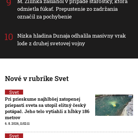
M. Žilinka zasiahol v prípade starostky, ktorá
odmietla fúkať. Prepustenie zo zadržania
označil za pochybenie
Nízka hladina Dunaja odhalila masívny vrak
lode z druhej svetovej vojny
Nové v rubrike Svet
Svet
Pri prieskume najhlbšej zatopenej
priepasti sveta sa utopil elitný český
potápač. Jeho telo vytiahli z hĺbky 186
metrov
6. 8. 2026, 11:52:11
Svet