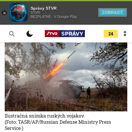
Správy STVR
ZOBRAZIŤ
STVR
BEZPLATNÉ - V Google Play
24
Ilustračná snímka ruských vojakov.
(Foto: TASR/AP/Russian Defense Ministry Press
Service )