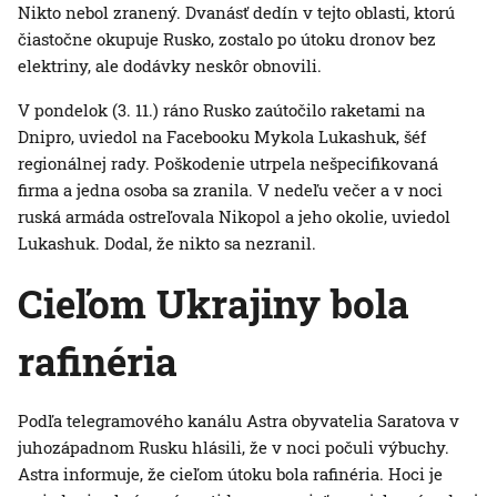
Nikto nebol zranený. Dvanásť dedín v tejto oblasti, ktorú
čiastočne okupuje Rusko, zostalo po útoku dronov bez
elektriny, ale dodávky neskôr obnovili.
V pondelok (3. 11.) ráno Rusko zaútočilo raketami na
Dnipro, uviedol na Facebooku Mykola Lukashuk, šéf
regionálnej rady. Poškodenie utrpela nešpecifikovaná
firma a jedna osoba sa zranila. V nedeľu večer a v noci
ruská armáda ostreľovala Nikopol a jeho okolie, uviedol
Lukashuk. Dodal, že nikto sa nezranil.
Cieľom Ukrajiny bola
rafinéria
Podľa telegramového kanálu Astra obyvatelia Saratova v
juhozápadnom Rusku hlásili, že v noci počuli výbuchy.
Astra informuje, že cieľom útoku bola rafinéria. Hoci je