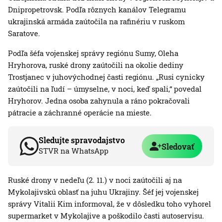
Dnipropetrovsk. Podľa rôznych kanálov Telegramu
ukrajinská armáda zaútočila na rafinériu v ruskom
Saratove.
Podľa šéfa vojenskej správy regiónu Sumy, Oleha
Hryhorova, ruské drony zaútočili na okolie dediny
Trostjanec v juhovýchodnej časti regiónu. „Rusi cynicky
zaútočili na ľudí – úmyselne, v noci, keď spali,“ povedal
Hryhorov. Jedna osoba zahynula a ráno pokračovali
pátracie a záchranné operácie na mieste.
Sledujte spravodajstvo
Sledovať
STVR na WhatsApp
Ruské drony v nedeľu (2. 11.) v noci zaútočili aj na
Mykolajivskú oblasť na juhu Ukrajiny. Šéf jej vojenskej
správy Vitalii Kim informoval, že v dôsledku toho vyhorel
supermarket v Mykolajive a poškodilo časti autoservisu.