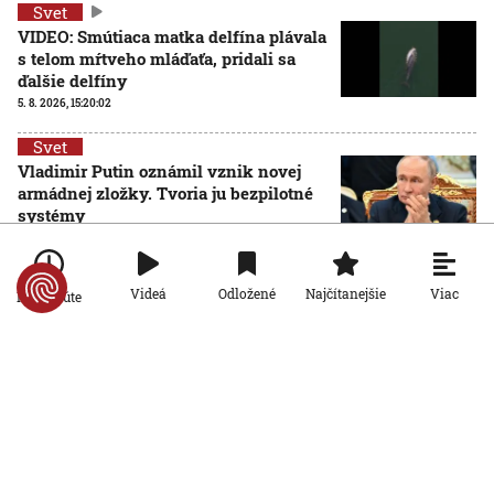
Svet
VIDEO: Smútiaca matka delfína plávala
s telom mŕtveho mláďaťa, pridali sa
ďalšie delfíny
5. 8. 2026, 15:20:02
Svet
Vladimir Putin oznámil vznik novej
armádnej zložky. Tvoria ju bezpilotné
systémy
5. 8. 2026, 14:47:04
Svet
Viac
Videá
Odložené
Najčítanejšie
Po minúte
VIDEO: Rokovanie v brazílskom
regionálnom parlamente prerušila milá
návšteva. Skupinka kapybár vošla do
budovy hlavným vchodom
5. 8. 2026, 13:53:13
Svet
Washington Post: Trumpova rétorika už
svetových lídrov nevzrušuje. Jeho