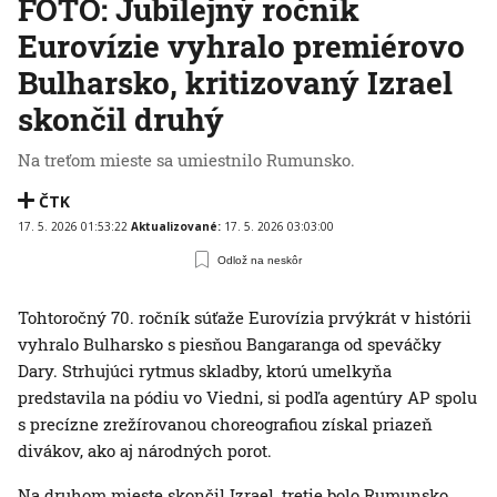
FOTO: Jubilejný ročník
Eurovízie vyhralo premiérovo
Bulharsko, kritizovaný Izrael
skončil druhý
Na treťom mieste sa umiestnilo Rumunsko.
ČTK
17. 5. 2026 01:53:22
Aktualizované:
17. 5. 2026 03:03:00
Odlož na neskôr
Tohtoročný 70. ročník súťaže Eurovízia prvýkrát v histórii
vyhralo Bulharsko s piesňou Bangaranga od speváčky
Dary. Strhujúci rytmus skladby, ktorú umelkyňa
predstavila na pódiu vo Viedni, si podľa agentúry AP spolu
s precízne zrežírovanou choreografiou získal priazeň
divákov, ako aj národných porot.
Na druhom mieste skončil Izrael, tretie bolo Rumunsko.