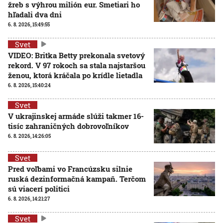
žreb s výhrou milión eur. Smetiari ho
hľadali dva dni
6. 8. 2026, 15:49:55
Svet
VIDEO: Britka Betty prekonala svetový
rekord. V 97 rokoch sa stala najstaršou
ženou, ktorá kráčala po krídle lietadla
6. 8. 2026, 15:40:24
Svet
V ukrajinskej armáde slúži takmer 16-
tisíc zahraničných dobrovoľníkov
6. 8. 2026, 14:26:05
Svet
Pred voľbami vo Francúzsku silnie
ruská dezinformačná kampaň. Terčom
sú viacerí politici
6. 8. 2026, 14:21:27
Svet