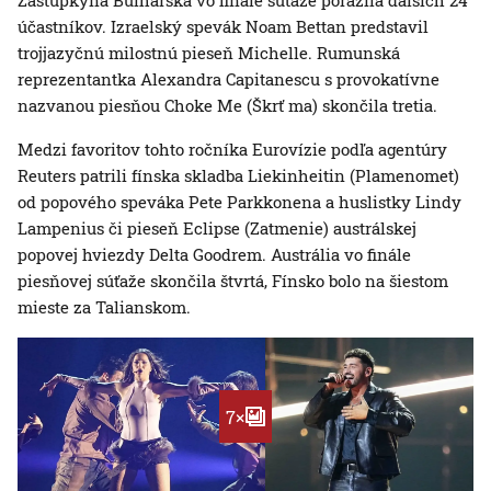
Zástupkyňa Bulharska vo finále súťaže porazila ďalších 24
účastníkov. Izraelský spevák Noam Bettan predstavil
trojjazyčnú milostnú pieseň Michelle. Rumunská
reprezentantka Alexandra Capitanescu s provokatívne
nazvanou piesňou Choke Me (Škrť ma) skončila tretia.
Medzi favoritov tohto ročníka Eurovízie podľa agentúry
Reuters patrili fínska skladba Liekinheitin (Plamenomet)
od popového speváka Pete Parkkonena a huslistky Lindy
Lampenius či pieseň Eclipse (Zatmenie) austrálskej
popovej hviezdy Delta Goodrem. Austrália vo finále
piesňovej súťaže skončila štvrtá, Fínsko bolo na šiestom
mieste za Talianskom.
7×