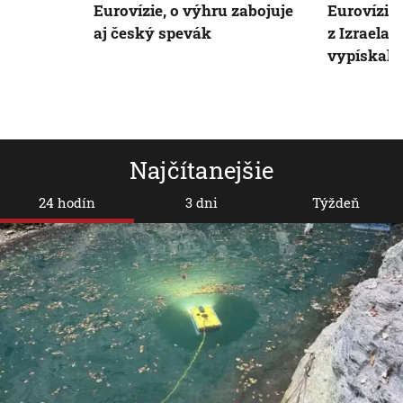
Eurovízie, o výhru zabojuje
Eurovízie.
aj český spevák
z Izraela,
vypískali
Najčítanejšie
24 hodín
3 dni
Týždeň