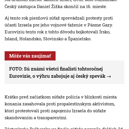
Český zástupca Daniel Žižka skončil na 16. mieste.
Aj tento rok piesňovú súťaž sprevádzali protesty proti
účasti Izraela pre jeho vojnové ťaženie v Pásme Gazy.
Eurovíziu tento rok z tohto dôvodu bojkotovali Írsko,
Island, Holandsko, Slovinsko a Španielsko.
Môže vás zaujímať
FOTO: Sú známi všetci finalisti tohtoročnej
Eurovízie, o výhru zabojuje aj český spevák
Krátko pred začiatkom súťaže polícia v blízkosti miesta
konania zasahovala proti propalestínskym aktivistom,
ktorí protestovali proti zapojeniu Izraela do súťaže
skandovaním a transparentmi.