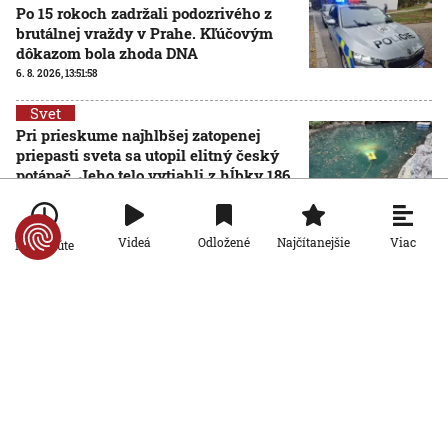
Po 15 rokoch zadržali podozrivého z
brutálnej vraždy v Prahe. Kľúčovým
dôkazom bola zhoda DNA
6. 8. 2026, 13:51:58
Svet
Pri prieskume najhlbšej zatopenej
priepasti sveta sa utopil elitný český
potápač. Jeho telo vytiahli z hĺbky 186
metrov
6. 8. 2026, 11:52:11
Viac
Videá
Odložené
Najčítanejšie
Po minúte
Svet
Odštiepenci od hnutia MAGA by mohli
založiť tretiu stranu. Niekdajší Trumpov
spojenec predstavil novú víziu pre USA
6. 8. 2026, 11:39:53
Svet
Ukrajine dochádzajú rakety
protivzdušnej obrany. Má dve
možnosti, ako situáciu riešiť, píše