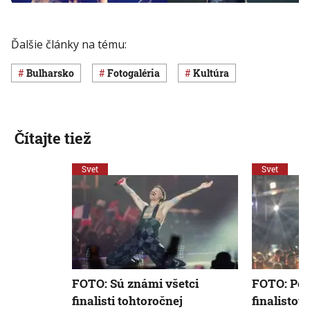
Ďalšie články na tému:
Bulharsko
Fotogaléria
Kultúra
Čítajte tiež
Svet
Svet
FOTO: Sú známi všetci
FOTO: Po
finalisti tohtoročnej
finalistov