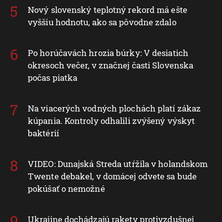
Nový slovenský teplotný rekord má ešte
vyššiu hodnotu, ako sa pôvodne zdalo
Po horúčavách hrozia búrky: V desiatich
okresoch večer, v značnej časti Slovenska
počas piatka
Na viacerých vodných plochách platí zákaz
kúpania. Kontroly odhalili zvýšený výskyt
baktérií
VIDEO: Dunajská Streda utŕžila v holandskom
Twente debakel, v domácej odvete sa bude
pokúšať o nemožné
Ukrajine dochádzajú rakety protivzdušnej