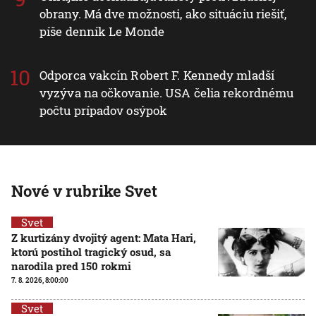
obrany. Má dve možnosti, ako situáciu riešiť,
píše denník Le Monde
Odporca vakcín Robert F. Kennedy mladší
vyzýva na očkovanie. USA čelia rekordnému
počtu prípadov osýpok
Nové v rubrike Svet
Svet
Z kurtizány dvojitý agent: Mata Hari,
ktorú postihol tragický osud, sa
narodila pred 150 rokmi
7. 8. 2026, 8:00:00
Svet