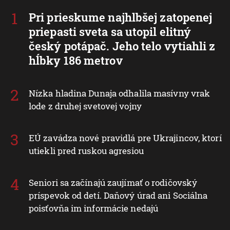
Pri prieskume najhlbšej zatopenej
priepasti sveta sa utopil elitný
český potápač. Jeho telo vytiahli z
hĺbky 186 metrov
Nízka hladina Dunaja odhalila masívny vrak
lode z druhej svetovej vojny
EÚ zavádza nové pravidlá pre Ukrajincov, ktorí
utiekli pred ruskou agresiou
Seniori sa začínajú zaujímať o rodičovský
príspevok od detí. Daňový úrad ani Sociálna
poisťovňa im informácie nedajú