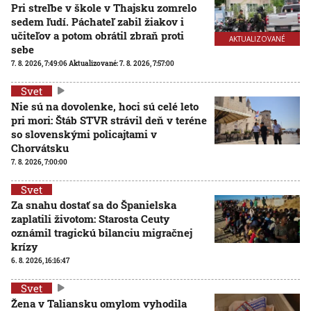
Pri streľbe v škole v Thajsku zomrelo
sedem ľudí. Páchateľ zabil žiakov i
učiteľov a potom obrátil zbraň proti
AKTUALIZOVANÉ
sebe
7. 8. 2026, 7:49:06
Aktualizované:
7. 8. 2026, 7:57:00
Svet
Nie sú na dovolenke, hoci sú celé leto
pri mori: Štáb STVR strávil deň v teréne
so slovenskými policajtami v
Chorvátsku
7. 8. 2026, 7:00:00
Svet
Za snahu dostať sa do Španielska
zaplatili životom: Starosta Ceuty
oznámil tragickú bilanciu migračnej
krízy
6. 8. 2026, 16:16:47
Svet
Žena v Taliansku omylom vyhodila