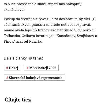
to bude prospešné a slabší súperi nás nakopnú,“
skonštatoval.
Postup do štvrťfinále považuje za dosiahnuteľný cieľ. „O
záchranárskych prácach sa určite netreba rozprávať,
máme oveľa lepších hráčov ako napríklad Slovinsko či
Taliansko. Celkovo favorizujem Kanaďanov, Švajčiarov a
Fínov,“ uzavrel Rusnák.
Ďalšie články na tému:
Hokej
MS v hokeji 2026
slovenská hokejová reprezentácia
Čítajte tiež