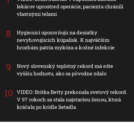
lekárov uprostred operácie, pacienta chránili
vlastnými telami
Hygienici upozorňujú na desiatky
nevyhovujúcich kúpalísk. K najväčším
hrozbám patria mykóza a kožné infekcie
Nový slovenský teplotný rekord má ešte
vyššiu hodnotu, ako sa pôvodne zdalo
VIDEO: Britka Betty prekonala svetový rekord.
V 97 rokoch sa stala najstaršou ženou, ktorá
kráčala po krídle lietadla