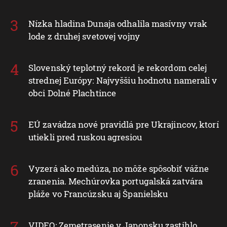
Nízka hladina Dunaja odhalila masívny vrak
lode z druhej svetovej vojny
Slovenský teplotný rekord je rekordom celej
strednej Európy: Najvyššiu hodnotu namerali v
obci Dolné Plachtince
EÚ zavádza nové pravidlá pre Ukrajincov, ktorí
utiekli pred ruskou agresiou
Vyzerá ako medúza, no môže spôsobiť vážne
zranenia. Mechúrovka portugalská zatvára
pláže vo Francúzsku aj Španielsku
VIDEO: Zemetrasenie v Japonsku zastihlo