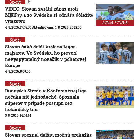
Šport
VIDEO: Slovan zvrátil zápas proti
Mjällby a zo Švédska si odnáša dôležité
víťazstvo
AKTUALIZOVANÉ
4. 8. 2026, 17:45:00
Aktualizované:
4. 8. 2026, 20:12:00
Šport
Slovan čaká ďalší krok za Ligou
majstrov. Vo Švédsku ho preverí
nevyspytateľný nováčik v pohárovej
Európe
4. 8. 2026, 8:00:00
Šport
Dunajskú Stredu v Konferenčnej lige
nečaká nič jednoduché. Spoznala
súperov v prípade postupu cez
holandský tím
3. 8. 2026, 14:44:54
Šport
Slovan spoznal ďalšiu možnú prekážku