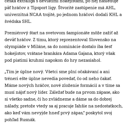
česká extraliga s deviatimi hokejistami, po nej nasleduje
päť hráčov z Tipsport ligy. Štvorité zastúpenie má AHL,
univerzitná NCAA trojité, po jednom hráčovi dodali KHL a
švédska SHL.
Premiérový štart na svetovom šampionáte môže zažiť až
deväť hráčov. Z tímu, ktorý reprezentoval Slovensko na
olympiáde v Miláne, sa do nominácie dostalo iba šesť
hokejistov, vrátane brankára Adama Gajana, ktorý však
pod piatimi kruhmi napokon do hry nezasiahol.
„Tím je úplne nový. Všetci sme plní očakávaní a ani
tréneri ešte úplne nevedia povedať, čo od neho čakať.
Máme nových hráčov, nové zloženie formácií a v tíme sa
musí nájsť nový líder. Záležať bude na prvom zápase, ako
si všetko sadne, či ho zvládneme a dáme sa do dobrej
nálady, pretože vtedy sa aj pracuje ľahšie na nedostatkoch,
ako keď vám nevyjde hneď prvý zápas,“ poskytol svoj
pohľad Rusnák.