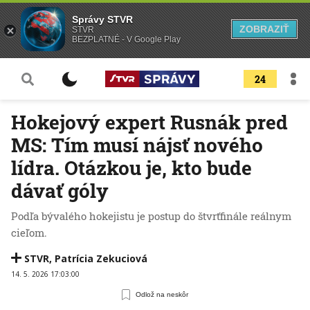
Správy STVR
ZOBRAZIŤ
STVR
BEZPLATNÉ - V Google Play
24
Hokejový expert Rusnák pred
MS: Tím musí nájsť nového
lídra. Otázkou je, kto bude
dávať góly
Podľa bývalého hokejistu je postup do štvrťfinále reálnym
cieľom.
STVR
,
Patrícia Zekuciová
14. 5. 2026 17:03:00
Odlož na neskôr