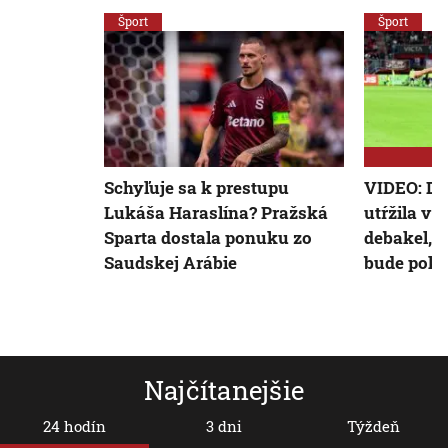
Šport
Šport
Schyľuje sa k prestupu
VIDEO: Du
Lukáša Haraslína? Pražská
utŕžila v
Sparta dostala ponuku zo
debakel, 
Saudskej Arábie
bude pokú
Najčítanejšie
24 hodín
3 dni
Týždeň