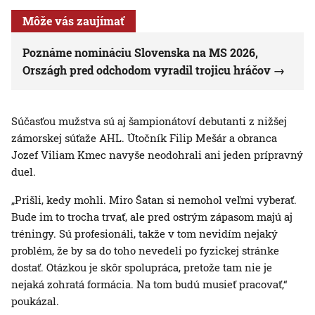
Môže vás zaujímať
Poznáme nomináciu Slovenska na MS 2026,
Országh pred odchodom vyradil trojicu hráčov
Súčasťou mužstva sú aj šampionátoví debutanti z nižšej
zámorskej súťaže AHL. Útočník Filip Mešár a obranca
Jozef Viliam Kmec navyše neodohrali ani jeden prípravný
duel.
„Prišli, kedy mohli. Miro Šatan si nemohol veľmi vyberať.
Bude im to trocha trvať, ale pred ostrým zápasom majú aj
tréningy. Sú profesionáli, takže v tom nevidím nejaký
problém, že by sa do toho nevedeli po fyzickej stránke
dostať. Otázkou je skôr spolupráca, pretože tam nie je
nejaká zohratá formácia. Na tom budú musieť pracovať,“
poukázal.