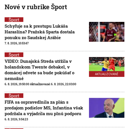
Nové v rubrike Šport
Šport
Schyľuje sa k prestupu Lukáša
Haraslína? Pražská Sparta dostala
ponuku zo Saudskej Arábie
7. 8. 2026, 10:53:47
Šport
VIDEO: Dunajská Streda utŕžila v
holandskom Twente debakel, v
domácej odvete sa bude pokúšať o
AKTUALIZOVANÉ
nemožné
6. 8. 2026, 19:50:00
Aktualizované:
6. 8. 2026, 22:03:00
Šport
FIFA sa ospravedlnila za plán s
predajom podielov MS, Infantina však
podržala a vyjadrila mu plnú podporu
6. 8. 2026, 9:54:23