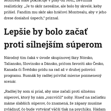
realisticky. „Je to skôr nereálne, ale bolo by skvelé, keby
prišiel. Fandím mu skôr ako hráčovi Montrealu, aby v jeho
drese dosiahol úspech,“ priznal.
Lepšie by bolo začať
proti silnejším súperom
Národný tím čaká v úvode skupinovej fázy Nórsko,
Taliansko, Slovinsko a Dánsko, pričom favoriti ako Česko,
Kanada či Švédsko prídu na rad až v druhej polovici
programu. Rusnák by radšej privítal mierne pozmenený
scenár.
„Radšej by som si prial, aby sme začali proti silnému
súperovi, ktorý by nám „rozcvičil“ nohy. Hneď na začiatku
máme slabších súperov, čo znamená, že zápasy musíme
zvládnuť, čo bude vytvárať väčší tlak na psychiku. Hádam