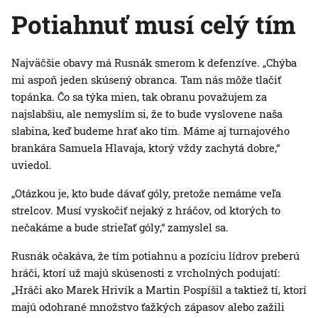
Potiahnuť musí celý tím
Najväčšie obavy má Rusnák smerom k defenzíve. „Chýba
mi aspoň jeden skúsený obranca. Tam nás môže tlačiť
topánka. Čo sa týka mien, tak obranu považujem za
najslabšiu, ale nemyslím si, že to bude vyslovene naša
slabina, keď budeme hrať ako tím. Máme aj turnajového
brankára Samuela Hlavaja, ktorý vždy zachytá dobre,“
uviedol.
„Otázkou je, kto bude dávať góly, pretože nemáme veľa
strelcov. Musí vyskočiť nejaký z hráčov, od ktorých to
nečakáme a bude strieľať góly,“ zamyslel sa.
Rusnák očakáva, že tím potiahnu a pozíciu lídrov preberú
hráči, ktorí už majú skúsenosti z vrcholných podujatí:
„Hráči ako Marek Hrivík a Martin Pospíšil a taktiež tí, ktorí
majú odohrané množstvo ťažkých zápasov alebo zažili