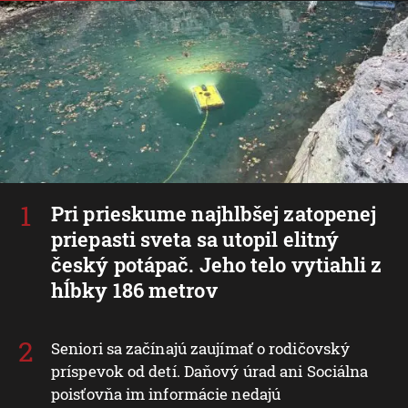
Pri prieskume najhlbšej zatopenej
priepasti sveta sa utopil elitný
český potápač. Jeho telo vytiahli z
hĺbky 186 metrov
Seniori sa začínajú zaujímať o rodičovský
príspevok od detí. Daňový úrad ani Sociálna
poisťovňa im informácie nedajú