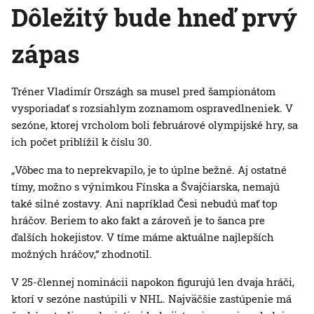
Dôležitý bude hneď prvý
zápas
Tréner Vladimír Országh sa musel pred šampionátom
vysporiadať s rozsiahlym zoznamom ospravedlneniek. V
sezóne, ktorej vrcholom boli februárové olympijské hry, sa
ich počet priblížil k číslu 30.
„Vôbec ma to neprekvapilo, je to úplne bežné. Aj ostatné
tímy, možno s výnimkou Fínska a Švajčiarska, nemajú
také silné zostavy. Ani napríklad Česi nebudú mať top
hráčov. Beriem to ako fakt a zároveň je to šanca pre
ďalších hokejistov. V tíme máme aktuálne najlepších
možných hráčov,“ zhodnotil.
V 25-člennej nominácii napokon figurujú len dvaja hráči,
ktorí v sezóne nastúpili v NHL. Najväčšie zastúpenie má