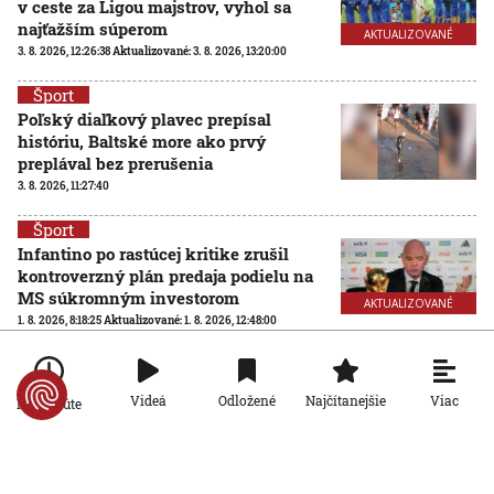
v ceste za Ligou majstrov, vyhol sa
najťažším súperom
AKTUALIZOVANÉ
3. 8. 2026, 12:26:38
Aktualizované:
3. 8. 2026, 13:20:00
Šport
Poľský diaľkový plavec prepísal
históriu, Baltské more ako prvý
preplával bez prerušenia
3. 8. 2026, 11:27:40
Šport
Infantino po rastúcej kritike zrušil
kontroverzný plán predaja podielu na
MS súkromným investorom
AKTUALIZOVANÉ
1. 8. 2026, 8:18:25
Aktualizované:
1. 8. 2026, 12:48:00
Šport
Futbalové MS so 64 účastníkmi? FIFA
Viac
Videá
Odložené
Najčítanejšie
Po minúte
hľadá nezávislú spoločnosť na
posúdenie rozšírenia turnaja
31. 7. 2026, 15:02:04