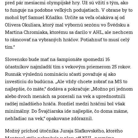
pred pár mesiacmi olympijské hry. Už sú vžití s tým, ako
to funguje na podobne veľkých podujatiach. V obrane by to
mohol byť Samuel Kňažko. Určite sa veľa očakáva aj od
Olivera Okuliara, ktorý mal výbornú sezónu vo Švédsku a
Martina Chromiaka, ktorému sa darilo v AHL, ale nechcem
to rámcovať na vybraných hráčov. Potiahnuť to musí celý
tím.“
Slovensko bude mať na šampionáte spomedzi 16
účastníkov najmladší tím s vekovým priemerom 25 rokov.
Rusnák výslednú nomináciu sčasti považuje aj ako
investíciu do budúcna. „Ale vždy chcete zobrať na MS to
najlepšie, čo máte,“ dodáva a pokračuje: „Možno pri jednom
alebo dvoch menách sa pozerali na vek a uprednostnili
radšej mladšieho hráča. Rozdiel medzi hráčmi bol však
minimálny. Do Švajčiarska ide najlepšie, čo doma máme,
nehľadiac na vek,“ opakovane zdôraznil.
Možný príchod útočníka Juraja Slafkovského, ktorého
Montreal stále pokračuje v play-off NHL, nevníma