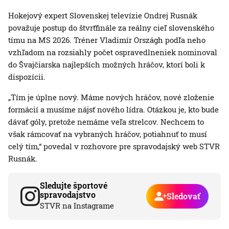
Hokejový expert Slovenskej televízie Ondrej Rusnák
považuje postup do štvrťfinále za reálny cieľ slovenského
tímu na MS 2026. Tréner Vladimír Országh podľa neho
vzhľadom na rozsiahly počet ospravedlneniek nominoval
do Švajčiarska najlepších možných hráčov, ktorí boli k
dispozícii.
„Tím je úplne nový. Máme nových hráčov, nové zloženie
formácií a musíme nájsť nového lídra. Otázkou je, kto bude
dávať góly, pretože nemáme veľa strelcov. Nechcem to
však rámcovať na vybraných hráčov, potiahnuť to musí
celý tím,“ povedal v rozhovore pre spravodajský web STVR
Rusnák.
Sledujte športové
spravodajstvo
Sledovať
STVR na Instagrame