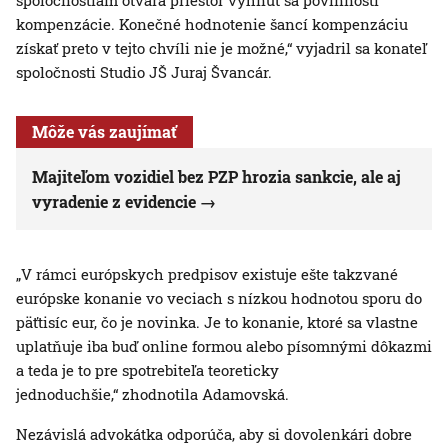
spoločnostiam otvára priestor vyhnúť sa povinnosti
kompenzácie. Konečné hodnotenie šancí kompenzáciu
získať preto v tejto chvíli nie je možné,“ vyjadril sa konateľ
spoločnosti Studio JŠ Juraj Švancár.
Môže vás zaujímať
Majiteľom vozidiel bez PZP hrozia sankcie, ale aj
vyradenie z evidencie
„V rámci európskych predpisov existuje ešte takzvané
európske konanie vo veciach s nízkou hodnotou sporu do
päťtisíc eur, čo je novinka. Je to konanie, ktoré sa vlastne
uplatňuje iba buď online formou alebo písomnými dôkazmi
a teda je to pre spotrebiteľa teoreticky
jednoduchšie,“ zhodnotila Adamovská.
Nezávislá advokátka odporúča, aby si dovolenkári dobre