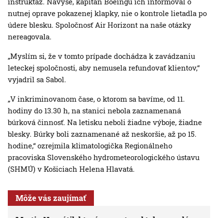
inštruktáž. Navyše, kapitán Boeingu ich informoval o
nutnej oprave pokazenej klapky, nie o kontrole lietadla po
údere blesku. Spoločnosť Air Horizont na naše otázky
nereagovala.
„Myslím si, že v tomto prípade dochádza k zavádzaniu
leteckej spoločnosti, aby nemusela refundovať klientov,“
vyjadril sa Sabol.
„V inkriminovanom čase, o ktorom sa bavíme, od 11.
hodiny do 13.30 h, na stanici nebola zaznamenaná
búrková činnosť. Na letisku neboli žiadne výboje, žiadne
blesky. Búrky boli zaznamenané až neskoršie, až po 15.
hodine,“ ozrejmila klimatologička Regionálneho
pracoviska Slovenského hydrometeorologického ústavu
(SHMÚ) v Košiciach Helena Hlavatá.
Môže vás zaujímať