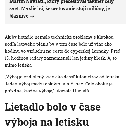
Martin Navrátil, ktorý precestoval takmer celý
svet: Myslieť si, že cestovanie stojí milióny, je
bláznivé
Ak by lietadlo nemalo technické problémy s klapkou,
podľa letového plánu by v tom čase bolo už viac ako
hodinu vo vzduchu na ceste do cyperskej Larnaky. Pred
15. hodinou radary zaznamenali len jediný blesk. Aj to
mimo letiska.
„Výboj je vzdialený viac ako desať kilometrov od letiska.
Jeden výboj medzi oblakmi a nič viac. Celé okolie je
prázdne, žiadne výboje,“ ukázala Hlavatá.
Lietadlo bolo v čase
výboja na letisku