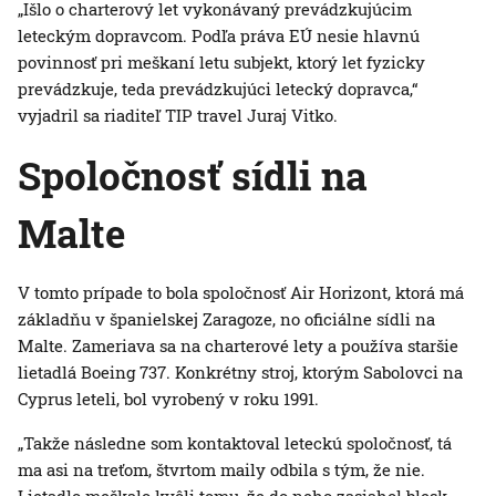
„Išlo o charterový let vykonávaný prevádzkujúcim
leteckým dopravcom. Podľa práva EÚ nesie hlavnú
povinnosť pri meškaní letu subjekt, ktorý let fyzicky
prevádzkuje, teda prevádzkujúci letecký dopravca,“
vyjadril sa riaditeľ TIP travel Juraj Vitko.
Spoločnosť sídli na
Malte
V tomto prípade to bola spoločnosť Air Horizont, ktorá má
základňu v španielskej Zaragoze, no oficiálne sídli na
Malte. Zameriava sa na charterové lety a používa staršie
lietadlá Boeing 737. Konkrétny stroj, ktorým Sabolovci na
Cyprus leteli, bol vyrobený v roku 1991.
„Takže následne som kontaktoval leteckú spoločnosť, tá
ma asi na treťom, štvrtom maily odbila s tým, že nie.