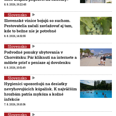
8. 8. 2026, 19:22:45
Slovensko
Slovenské vinice bojujú so suchom.
Pestovatelia začali zavlažovať aj tam,
kde to bežne nie je potrebné
8. 8. 2026, 14:32:55
Slovensko
Podvodné ponuky ubytovania v
Chorvátsku: Pár kliknutí na internete a
môžete prísť o peniaze aj dovolenku
8. 8. 2026, 10:51:49
Slovensko
Hygienici upozorňujú na desiatky
nevyhovujúcich kúpalísk. K najväčším
hrozbám patria mykóza a kožné
infekcie
7. 8. 2026, 19:10:36
Slovensko