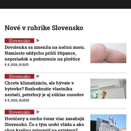
Nové v rubrike Slovensko
Slovensko
Dovolenka sa zmenila na nočnú moru.
Namiesto oddychu prišli štípance,
neporiadok a podozrenie na ploštice
8. 8. 2026, 19:31:53
Slovensko
Chcete klimatizáciu, ale bývate v
bytovke? Rozhodnutie vlastníka
nestačí, potrebný je aj súhlas susedov
8. 8. 2026, 19:25:52
Slovensko
Horúčavy a sucho čoraz viac zasahujú
Slovensko. Čo s tým urobí vláda a ako
chce krajinu pripraviť na extrémy?