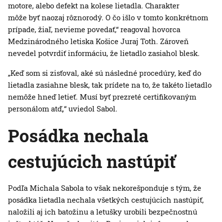
motore, alebo defekt na kolese lietadla. Charakter
môže byť naozaj rôznorodý. O čo išlo v tomto konkrétnom
prípade, žiaľ, nevieme povedať,“ reagoval hovorca
Medzinárodného letiska Košice Juraj Toth. Zároveň
nevedel potvrdiť informáciu, že lietadlo zasiahol blesk.
„Keď som si zisťoval, aké sú následné procedúry, keď do
lietadla zasiahne blesk, tak prídete na to, že takéto lietadlo
nemôže hneď letieť. Musí byť prezreté certifikovaným
personálom atď
,
“ uviedol Sabol.
Posádka nechala
cestujúcich nastúpiť
Podľa Michala Sabola to však nekorešponduje s tým, že
posádka lietadla nechala všetkých cestujúcich nastúpiť,
naložili aj ich batožinu a letušky urobili bezpečnostnú