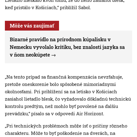
Lietadlo meškalo kvôli tomu, že do neho zasiahol blesk,
keď pristálo v Košiciach,“ priblížil Sabol.
Môže vás zaujímať
Bizarné pravidlo na prírodnom kúpalisku v
Nemecku vyvolalo kritiku, bez znalosti jazyka sa
v ňom neokúpete
„Na tento prípad sa finančná kompenzácia nevzťahuje,
pretože oneskorenie bolo spôsobené mimoriadnymi
okolnosťami. Pri priblížení sa na letisko v Košiciach
zasiahol lietadlo blesk, čo vyžadovalo dôkladnú technickú
kontrolu predtým, než mohlo byť povolené na ďalšiu
prevádzku,“ písalo sa v odpovedi Air Horizont.
„Pri technických problémoch môže ísť o príčiny rôzneho
charakteru. Môže to byť poškodenie na dverách, na