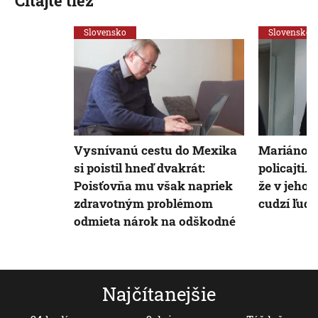
Čítajte tiež
Slovensko
Slovensko
Vysnívanú cestu do Mexika
Mariánovi
si poistil hneď dvakrát:
policajti. 
Poisťovňa mu však napriek
že v jeho 
zdravotným problémom
cudzí ľudi
odmieta nárok na odškodné
Najčítanejšie