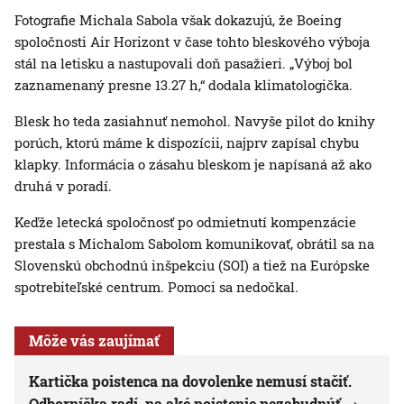
Fotografie Michala Sabola však dokazujú, že Boeing
spoločnosti Air Horizont v čase tohto bleskového výboja
stál na letisku a nastupovali doň pasažieri. „Výboj bol
zaznamenaný presne 13.27 h,“ dodala klimatologička.
Blesk ho teda zasiahnuť nemohol. Navyše pilot do knihy
porúch, ktorú máme k dispozícii, najprv zapísal chybu
klapky. Informácia o zásahu bleskom je napísaná až ako
druhá v poradí.
Keďže letecká spoločnosť po odmietnutí kompenzácie
prestala s Michalom Sabolom komunikovať, obrátil sa na
Slovenskú obchodnú inšpekciu (SOI) a tiež na Európske
spotrebiteľské centrum. Pomoci sa nedočkal.
Môže vás zaujímať
Kartička poistenca na dovolenke nemusí stačiť.
Odborníčka radí, na aké poistenie nezabudnúť