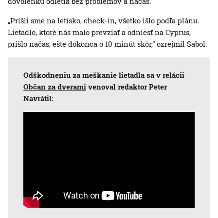
dovolenku odletia bez problémov a načas.
„Prišli sme na letisko, check-in, všetko išlo podľa plánu.
Lietadlo, ktoré nás malo prevziať a odniesť na Cyprus,
prišlo načas, ešte dokonca o 10 minút skôr,“ ozrejmil Sabol.
Odškodneniu za meškanie lietadla sa v relácii
Občan za dverami
venoval redaktor Peter
Navrátil: