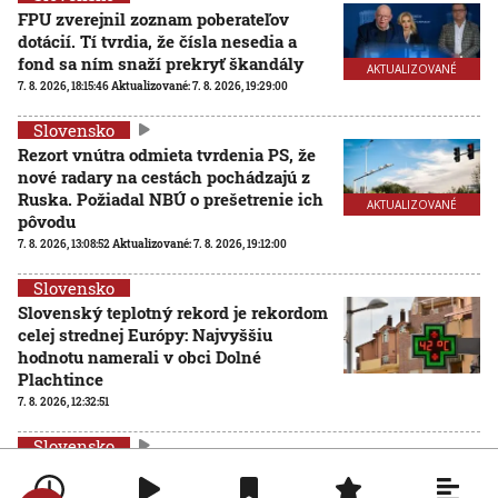
FPU zverejnil zoznam poberateľov
dotácií. Tí tvrdia, že čísla nesedia a
fond sa ním snaží prekryť škandály
AKTUALIZOVANÉ
7. 8. 2026, 18:15:46
Aktualizované:
7. 8. 2026, 19:29:00
Slovensko
Rezort vnútra odmieta tvrdenia PS, že
nové radary na cestách pochádzajú z
Ruska. Požiadal NBÚ o prešetrenie ich
AKTUALIZOVANÉ
pôvodu
7. 8. 2026, 13:08:52
Aktualizované:
7. 8. 2026, 19:12:00
Slovensko
Slovenský teplotný rekord je rekordom
celej strednej Európy: Najvyššiu
hodnotu namerali v obci Dolné
Plachtince
7. 8. 2026, 12:32:51
Slovensko
Nie sú na dovolenke, hoci sú celé leto
pri mori: Štáb STVR strávil deň v teréne