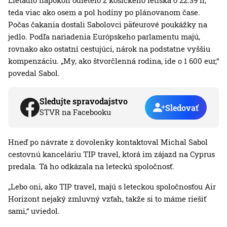
Lietadlo napokon odletelo z košického letiska o 22.39 h,
teda viac ako osem a pol hodiny po plánovanom čase.
Počas čakania dostali Sabolovci päťeurové poukážky na
jedlo. Podľa nariadenia Európskeho parlamentu majú,
rovnako ako ostatní cestujúci, nárok na podstatne vyššiu
kompenzáciu. „My, ako štvorčlenná rodina, ide o 1 600 eur,“
povedal Sabol.
Sledujte spravodajstvo
Sledovať
STVR na Facebooku
Hneď po návrate z dovolenky kontaktoval Michal Sabol
cestovnú kanceláriu TIP travel, ktorá im zájazd na Cyprus
predala. Tá ho odkázala na leteckú spoločnosť.
„Lebo oni, ako TIP travel, majú s leteckou spoločnosťou Air
Horizont nejaký zmluvný vzťah, takže si to máme riešiť
sami,“ uviedol.