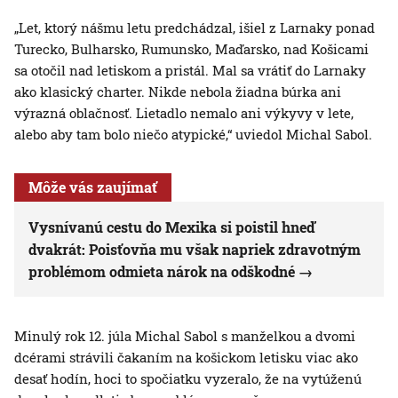
„Let, ktorý nášmu letu predchádzal, išiel z Larnaky ponad
Turecko, Bulharsko, Rumunsko, Maďarsko, nad Košicami
sa otočil nad letiskom a pristál. Mal sa vrátiť do Larnaky
ako klasický charter. Nikde nebola žiadna búrka ani
výrazná oblačnosť. Lietadlo nemalo ani výkyvy v lete,
alebo aby tam bolo niečo atypické,“ uviedol Michal Sabol.
Môže vás zaujímať
Vysnívanú cestu do Mexika si poistil hneď
dvakrát: Poisťovňa mu však napriek zdravotným
problémom odmieta nárok na odškodné
Minulý rok 12. júla Michal Sabol s manželkou a dvomi
dcérami strávili čakaním na košickom letisku viac ako
desať hodín, hoci to spočiatku vyzeralo, že na vytúženú