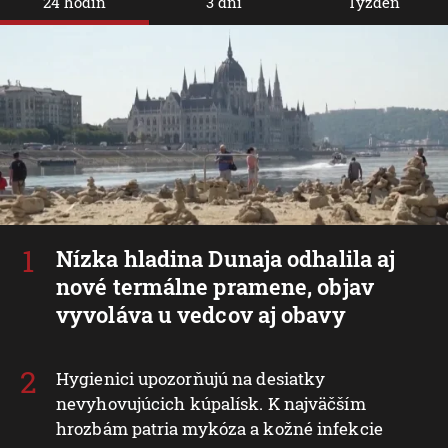
24 hodín
3 dni
Týždeň
Nízka hladina Dunaja odhalila aj
nové termálne pramene, objav
vyvoláva u vedcov aj obavy
Hygienici upozorňujú na desiatky
nevyhovujúcich kúpalísk. K najväčším
hrozbám patria mykóza a kožné infekcie