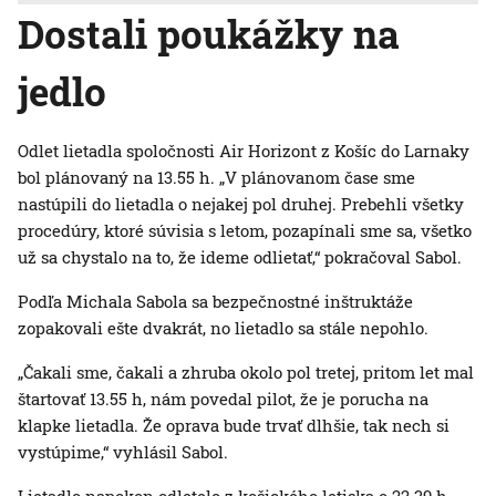
Dostali poukážky na
jedlo
Odlet lietadla spoločnosti Air Horizont z Košíc do Larnaky
bol plánovaný na 13.55 h. „V plánovanom čase sme
nastúpili do lietadla o nejakej pol druhej. Prebehli všetky
procedúry, ktoré súvisia s letom, pozapínali sme sa, všetko
už sa chystalo na to, že ideme odlietať,“ pokračoval Sabol.
Podľa Michala Sabola sa bezpečnostné inštruktáže
zopakovali ešte dvakrát, no lietadlo sa stále nepohlo.
„Čakali sme, čakali a zhruba okolo pol tretej, pritom let mal
štartovať 13.55 h, nám povedal pilot, že je porucha na
klapke lietadla. Že oprava bude trvať dlhšie, tak nech si
vystúpime,“ vyhlásil Sabol.