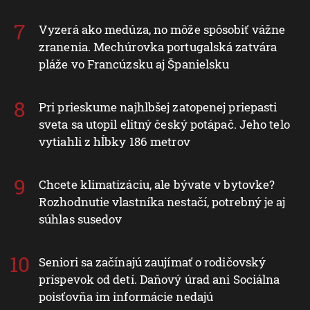
Vyzerá ako medúza, no môže spôsobiť vážne
zranenia. Mechúrovka portugalská zatvára
pláže vo Francúzsku aj Španielsku
Pri prieskume najhlbšej zatopenej priepasti
sveta sa utopil elitný český potápač. Jeho telo
vytiahli z hĺbky 186 metrov
Chcete klimatizáciu, ale bývate v bytovke?
Rozhodnutie vlastníka nestačí, potrebný je aj
súhlas susedov
Seniori sa začínajú zaujímať o rodičovský
príspevok od detí. Daňový úrad ani Sociálna
poisťovňa im informácie nedajú