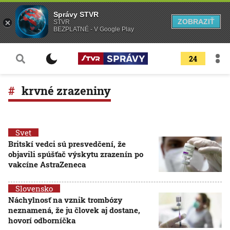
Správy STVR
ZOBRAZIŤ
STVR
BEZPLATNÉ - V Google Play
24
krvné zrazeniny
Svet
Britskí vedci sú presvedčení, že
objavili spúšťač výskytu zrazenín po
vakcíne AstraZeneca
Slovensko
Náchylnosť na vznik trombózy
neznamená, že ju človek aj dostane,
hovorí odborníčka