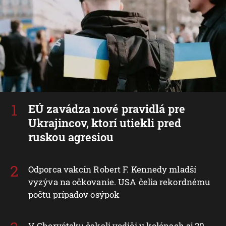
EÚ zavádza nové pravidlá pre
Ukrajincov, ktorí utiekli pred
ruskou agresiou
Odporca vakcín Robert F. Kennedy mladší
vyzýva na očkovanie. USA čelia rekordnému
počtu prípadov osýpok
V Chorvátsku čakali vodiči v kolónach aj 20