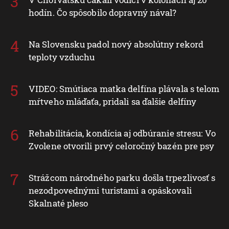
hodín. Čo spôsobilo dopravný nával?
Na Slovensku padol nový absolútny rekord
teploty vzduchu
VIDEO: Smútiaca matka delfína plávala s telom
mŕtveho mláďaťa, pridali sa ďalšie delfíny
Rehabilitácia, kondícia aj odbúranie stresu: Vo
Zvolene otvorili prvý celoročný bazén pre psy
Strážcom národného parku došla trpezlivosť s
nezodpovednými turistami a opáskovali
Skalnaté pleso