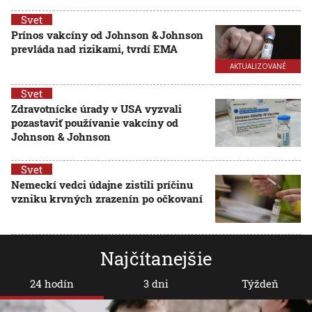
Svet
Prínos vakcíny od Johnson & Johnson
prevláda nad rizikami, tvrdí EMA
AKTUALIZOVANÉ
Svet
Zdravotnícke úrady v USA vyzvali
pozastaviť používanie vakcíny od
Johnson & Johnson
Svet
Nemeckí vedci údajne zistili príčinu
vzniku krvných zrazenín po očkovaní
Najčítanejšie
24 hodín
3 dni
Týždeň