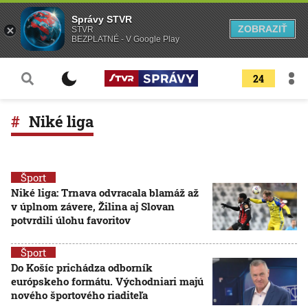
Správy STVR
ZOBRAZIŤ
STVR
BEZPLATNÉ - V Google Play
24
Niké liga
Šport
Niké liga: Trnava odvracala blamáž až
v úplnom závere, Žilina aj Slovan
potvrdili úlohu favoritov
Šport
Do Košíc prichádza odborník
európskeho formátu. Východniari majú
nového športového riaditeľa