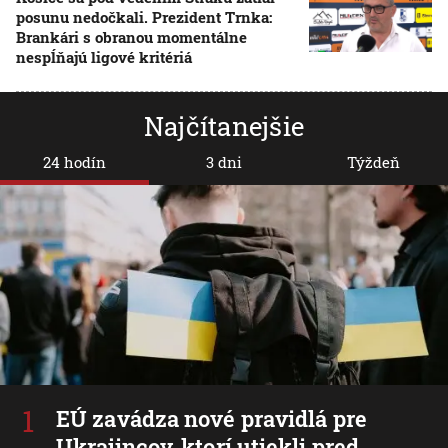
posunu nedočkali. Prezident Trnka:
Brankári s obranou momentálne
nespĺňajú ligové kritériá
Najčítanejšie
24 hodín
3 dni
Týždeň
EÚ zavádza nové pravidlá pre
Ukrajincov, ktorí utiekli pred