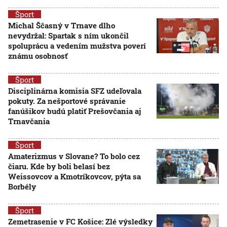
Šport
Michal Ščasný v Trnave dlho
nevydržal: Spartak s ním ukončil
spoluprácu a vedením mužstva poverí
známu osobnosť
Šport
Disciplinárna komisia SFZ udeľovala
pokuty. Za nešportové správanie
fanúšikov budú platiť Prešovčania aj
Trnavčania
Šport
Amaterizmus v Slovane? To bolo cez
čiaru. Kde by boli belasí bez
Weissovcov a Kmotríkovcov, pýta sa
Borbély
Šport
Zemetrasenie v FC Košice: Zlé výsledky