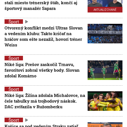
stali miesto trénerský štáb, končí aj
športový manažér Sapara
AKTUALIZOVANÉ
Šport
Otvorený konflikt medzi Ultras Slovan
a vedením klubu: Takto kričať na
hráčov som ešte nezažil, hovorí tréner
Weiss
Šport
Niké liga: Prešov zaskočil Trnavu,
favoritovi zobral všetky body. Slovan
zdolal Komárno
Šport
Niké liga: Žilina zdolala Michalovce, na
čele tabuľky má trojbodový náskok.
DAC zvíťazila v Ružomberku
Šport
Košice sa pod vedením Straku zatiaľ