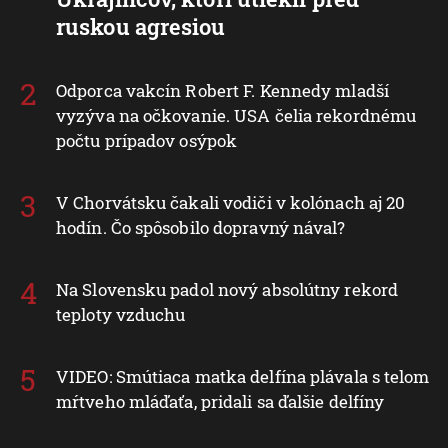
ruskou agresiou
Odporca vakcín Robert F. Kennedy mladší
vyzýva na očkovanie. USA čelia rekordnému
počtu prípadov osýpok
V Chorvátsku čakali vodiči v kolónach aj 20
hodín. Čo spôsobilo dopravný nával?
Na Slovensku padol nový absolútny rekord
teploty vzduchu
VIDEO: Smútiaca matka delfína plávala s telom
mŕtveho mláďaťa, pridali sa ďalšie delfíny