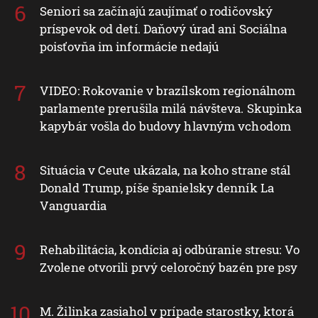
Seniori sa začínajú zaujímať o rodičovský
príspevok od detí. Daňový úrad ani Sociálna
poisťovňa im informácie nedajú
VIDEO: Rokovanie v brazílskom regionálnom
parlamente prerušila milá návšteva. Skupinka
kapybár vošla do budovy hlavným vchodom
Situácia v Ceute ukázala, na koho strane stál
Donald Trump, píše španielsky denník La
Vanguardia
Rehabilitácia, kondícia aj odbúranie stresu: Vo
Zvolene otvorili prvý celoročný bazén pre psy
M. Žilinka zasiahol v prípade starostky, ktorá