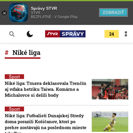
Správy STVR
ZOBRAZIŤ
STVR
BEZPLATNÉ - V Google Play
24
Niké liga
Šport
Niké liga: Trnava deklasovala Trenčín
aj vďaka hetriku Taiwa. Komárno a
Michalovce si delili body
Šport
Niké liga: Futbalisti Dunajskej Stredy
doma porazili Košičanov, ktorí po
prehre zostávajú na poslednom mieste