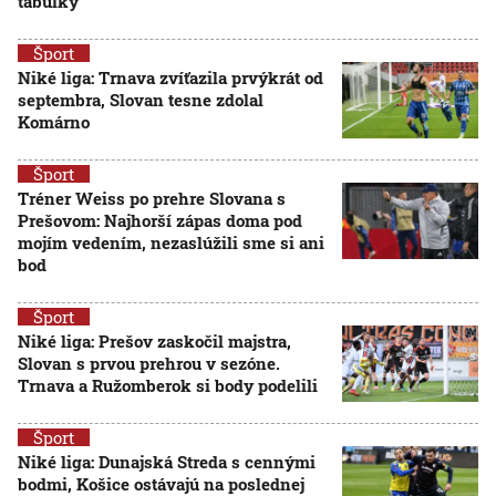
tabuľky
Šport
Niké liga: Trnava zvíťazila prvýkrát od
septembra, Slovan tesne zdolal
Komárno
Šport
Tréner Weiss po prehre Slovana s
Prešovom: Najhorší zápas doma pod
mojím vedením, nezaslúžili sme si ani
bod
Šport
Niké liga: Prešov zaskočil majstra,
Slovan s prvou prehrou v sezóne.
Trnava a Ružomberok si body podelili
Šport
Niké liga: Dunajská Streda s cennými
bodmi, Košice ostávajú na poslednej