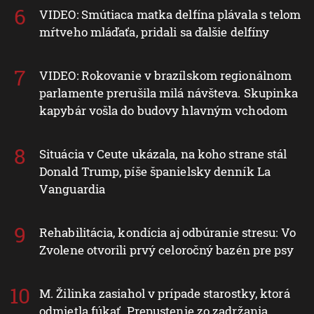
VIDEO: Smútiaca matka delfína plávala s telom
mŕtveho mláďaťa, pridali sa ďalšie delfíny
VIDEO: Rokovanie v brazílskom regionálnom
parlamente prerušila milá návšteva. Skupinka
kapybár vošla do budovy hlavným vchodom
Situácia v Ceute ukázala, na koho strane stál
Donald Trump, píše španielsky denník La
Vanguardia
Rehabilitácia, kondícia aj odbúranie stresu: Vo
Zvolene otvorili prvý celoročný bazén pre psy
M. Žilinka zasiahol v prípade starostky, ktorá
odmietla fúkať. Prepustenie zo zadržania