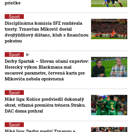
priečke
Šport
Disciplinárna komisia SFZ rozdávala
tresty. Trnavčan Mikovič dostal
dvojtýždňový dištanc, klub s finančnou
pokutou
Šport
Derby Spartak – Slovan očami expertov:
Herecký výkon Blackmana mal
oscarové parametre, červená karta pre
Mikoviča nebola oprávnená
Šport
Niké liga: Košice predviedli dokonalý
obrat, víťazná premiéra trénera Straku.
DAC doma prehral
Šport
Niké liga: Derby medzi Trnavou a