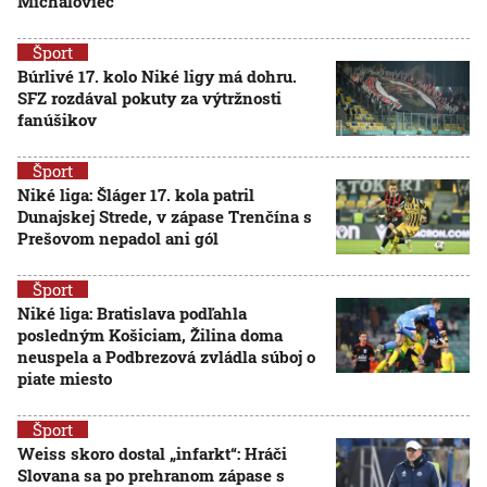
Michaloviec
Šport
Búrlivé 17. kolo Niké ligy má dohru.
SFZ rozdával pokuty za výtržnosti
fanúšikov
Šport
Niké liga: Šláger 17. kola patril
Dunajskej Strede, v zápase Trenčína s
Prešovom nepadol ani gól
Šport
Niké liga: Bratislava podľahla
posledným Košiciam, Žilina doma
neuspela a Podbrezová zvládla súboj o
piate miesto
Šport
Weiss skoro dostal „infarkt“: Hráči
Slovana sa po prehranom zápase s