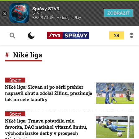
Správy STVR
ZOBRAZIŤ
STVR
BEZPLATNÉ - V Google Play
24
Niké liga
Šport
Niké liga: Slovan si po sérii prehier
napravil chuť a zdolal Žilinu, prezimuje
tak na čele tabuľky
Šport
Niké liga: Trnava potvrdila rolu
favorita, DAC natiahol víťaznú šnúru,
východniarske derby v prospech