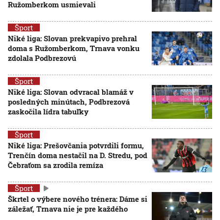
Ružomberkom usmievali
Šport
Niké liga: Slovan prekvapivo prehral
doma s Ružomberkom, Trnava vonku
zdolala Podbrezovú
Šport
Niké liga: Slovan odvracal blamáž v
posledných minútach, Podbrezová
zaskočila lídra tabuľky
Šport
Niké liga: Prešovčania potvrdili formu,
Trenčín doma nestačil na D. Stredu, pod
Čebraťom sa zrodila remíza
Šport
Škrtel o výbere nového trénera: Dáme si
záležať, Trnava nie je pre každého