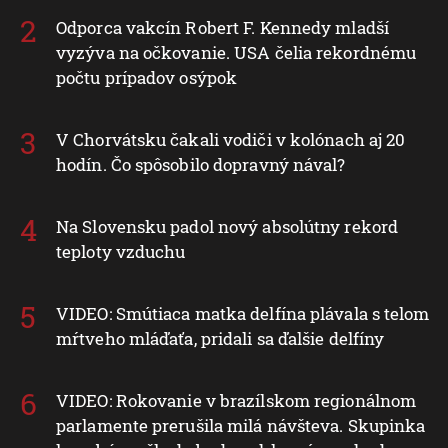
Odporca vakcín Robert F. Kennedy mladší
vyzýva na očkovanie. USA čelia rekordnému
počtu prípadov osýpok
V Chorvátsku čakali vodiči v kolónach aj 20
hodín. Čo spôsobilo dopravný nával?
Na Slovensku padol nový absolútny rekord
teploty vzduchu
VIDEO: Smútiaca matka delfína plávala s telom
mŕtveho mláďaťa, pridali sa ďalšie delfíny
VIDEO: Rokovanie v brazílskom regionálnom
parlamente prerušila milá návšteva. Skupinka