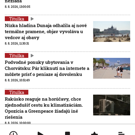
nežiada
8. 8. 2026, 13:00:05
Titulka
Nízka hladina Dunaja odhalila aj nové
termálne pramene, objav vyvoláva u
vedcov aj obavy
8. 8. 2026, 11:30:31
Titulka
Podvodné ponuky ubytovania v
Chorvátsku: Pár kliknutí na internete a
môžete prísť o peniaze aj dovolenku
8. 8. 2026, 10:51:49
Titulka
Rakúsko reaguje na horúčavy, chce
zjednodušiť cestu ku klimatizáciám.
Opozícia a Greenpeace žiadajú iné
riešenia
8. 8. 2026, 10:00:00