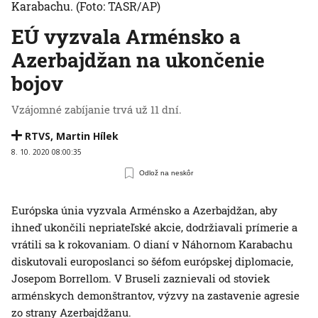
Karabachu.
(Foto: TASR/AP)
EÚ vyzvala Arménsko a
Azerbajdžan na ukončenie
bojov
Vzájomné zabíjanie trvá už 11 dní.
RTVS
,
Martin Hílek
8. 10. 2020 08:00:35
Odlož na neskôr
Európska únia vyzvala Arménsko a Azerbajdžan, aby
ihneď ukončili nepriateľské akcie, dodržiavali prímerie a
vrátili sa k rokovaniam. O dianí v Náhornom Karabachu
diskutovali europoslanci so šéfom európskej diplomacie,
Josepom Borrellom. V Bruseli zaznievali od stoviek
arménskych demonštrantov, výzvy na zastavenie agresie
zo strany Azerbajdžanu.