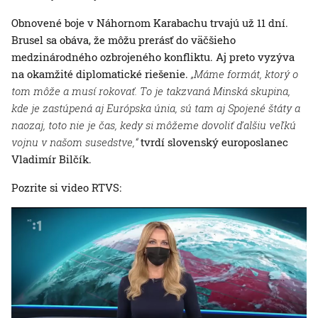
Obnovené boje v Náhornom Karabachu trvajú už 11 dní.
Brusel sa obáva, že môžu prerásť do väčšieho
medzinárodného ozbrojeného konfliktu. Aj preto vyzýva
na okamžité diplomatické riešenie.
„Máme formát, ktorý o
tom môže a musí rokovať. To je takzvaná Minská skupina,
kde je zastúpená aj Európska únia, sú tam aj Spojené štáty a
naozaj, toto nie je čas, kedy si môžeme dovoliť ďalšiu veľkú
vojnu v našom susedstve,“
tvrdí slovenský europoslanec
Vladimír Bilčík.
Pozrite si video RTVS: