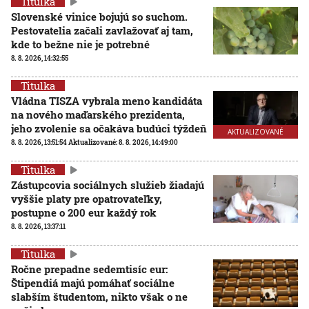
Titulka
Slovenské vinice bojujú so suchom.
Pestovatelia začali zavlažovať aj tam,
kde to bežne nie je potrebné
8. 8. 2026, 14:32:55
Titulka
Vládna TISZA vybrala meno kandidáta
na nového maďarského prezidenta,
jeho zvolenie sa očakáva budúci týždeň
AKTUALIZOVANÉ
8. 8. 2026, 13:51:54
Aktualizované:
8. 8. 2026, 14:49:00
Titulka
Zástupcovia sociálnych služieb žiadajú
vyššie platy pre opatrovateľky,
postupne o 200 eur každý rok
8. 8. 2026, 13:37:11
Titulka
Ročne prepadne sedemtisíc eur:
Štipendiá majú pomáhať sociálne
slabším študentom, nikto však o ne