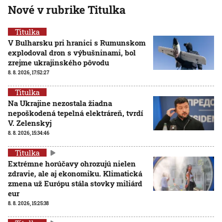
Nové v rubrike Titulka
Titulka
V Bulharsku pri hranici s Rumunskom
explodoval dron s výbušninami, bol
zrejme ukrajinského pôvodu
8. 8. 2026, 17:52:27
Titulka
Na Ukrajine nezostala žiadna
nepoškodená tepelná elektráreň, tvrdí
V. Zelenskyj
8. 8. 2026, 15:34:46
Titulka
Extrémne horúčavy ohrozujú nielen
zdravie, ale aj ekonomiku. Klimatická
zmena už Európu stála stovky miliárd
eur
8. 8. 2026, 15:25:38