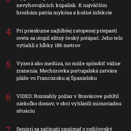
nevyhovujúcich kúpalísk. K najväčším
hrozbám patria mykóza a kožné infekcie
Pri prieskume najhlbšej zatopenej priepasti
sveta sa utopil elitný český potápač. Jeho telo
vytiahli z hĺbky 186 metrov
Vyzerá ako medúza, no môže spôsobiť vážne
zranenia. Mechúrovka portugalská zatvára
pláže vo Francúzsku aj Španielsku
VIDEO: Rozsiahly požiar v Braväcove pohltil
niekoľko domov, v obci vyhlásili mimoriadnu
situáciu
Seniori sa začínajú zaujímať o rodičovský